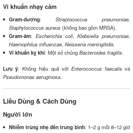
Vi khuẩn nhạy cảm
:
,
Gram-dương
Streptococcus pneumoniae
(không bao gồm MRSA).
Staphylococcus aureus
:
,
,
Gram-âm
Escherichia coli
Klebsiella pneumoniae
,
.
Haemophilus influenzae
Neisseria meningitidis
: Một số chủng
.
Vi khuẩn kỵ khí
Bacteroides fragilis
: Không hiệu quả với
và
Lưu ý
Enterococcus faecalis
.
Pseudomonas aeruginosa
Liều Dùng & Cách Dùng
Người lớn
: 1–2 g mỗi 8–12 giờ
Nhiễm trùng nhẹ đến trung bình