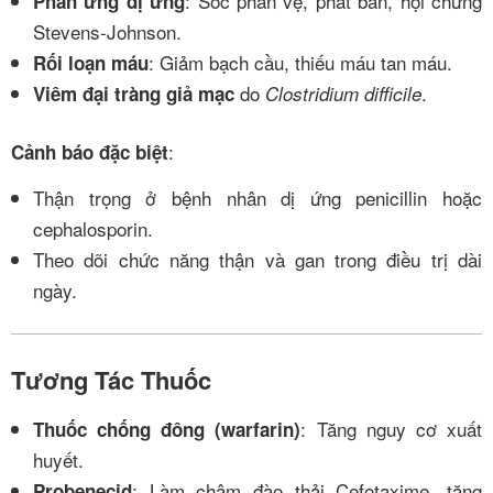
: Sốc phản vệ, phát ban, hội chứng
Phản ứng dị ứng
Stevens-Johnson.
: Giảm bạch cầu, thiếu máu tan máu.
Rối loạn máu
do
.
Viêm đại tràng giả mạc
Clostridium difficile
:
Cảnh báo đặc biệt
Thận trọng ở bệnh nhân dị ứng penicillin hoặc
cephalosporin.
Theo dõi chức năng thận và gan trong điều trị dài
ngày.
Tương Tác Thuốc
: Tăng nguy cơ xuất
Thuốc chống đông (warfarin)
huyết.
: Làm chậm đào thải Cefotaxime, tăng
Probenecid