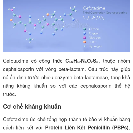
Cefotaxime có công thức
, thuộc nhóm
C₁₆H₁₇N₅O₇S₂
cephalosporin với vòng beta-lactam. Cấu trúc này giúp
nó ổn định trước nhiều enzyme beta-lactamase, tăng khả
năng kháng khuẩn so với các cephalosporin thế hệ
trước.
Cơ chế kháng khuẩn
Cefotaxime ức chế tổng hợp thành tế bào vi khuẩn bằng
cách liên kết với
,
Protein Liên Kết Penicillin (PBPs)