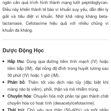
ngăn cản quá trình hình thành mạng lưới peptidoglycan.
Điều này khiến thành tế bào vi khuẩn suy yếu, dẫn đến ly
giải và tiêu diệt vi khuẩn. Nhờ khả năng kháng beta-
lactamase, Cefotaxime hiệu quả với nhiều chủng vi
khuẩn đa kháng.
Dược Động Học
: Dùng qua đường tiêm tĩnh mạch (IV) hoặc
Hấp thu
tiêm bắp (IM), đạt nồng độ đỉnh trong huyết tương sau
30 phút (IV) hoặc 1 giờ (IM).
: Thấm tốt vào dịch não tủy (đặc biệt khi
Phân bố
màng não bị viêm), phổi, thận và mô nhiễm trùng.
: Chuyển hóa một phần tại gan thành chất
Chuyển hóa
chuyển hóa có hoạt tính (desacetylcefotaxime).
: Chủ yếu qua thận (50–60%) và một phần
Thải trừ