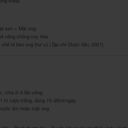
ương khớp.
ạt sen + Mật ong.
hả năng chống oxy hóa.
 chế tế bào ung thư vú (
).
Tạp chí Dược liệu, 2021
c, chia 2–3 lần uống.
 lít rượu trắng, dùng 15–20ml/ngày.
i nước ấm hoặc mật ong.
12g + Bạch thược 8g + Xuyên khung 6g (trị thiếu máu, kinh