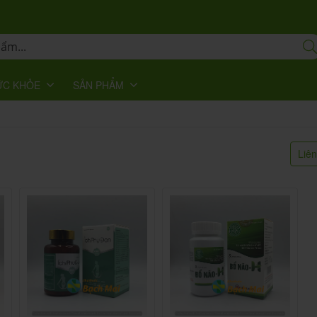
ỨC KHỎE
SẢN PHẨM
Liê