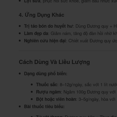
, phục hồi sức khỏe, giảm đau nhức x
Lợi sữa
4. Ứng Dụng Khác
: Dùng Đương quy + H
Trị táo bón do huyết hư
: Giảm nám, tăng độ đàn hồi nhờ k
Làm đẹp da
: Chiết xuất Đương quy ức
Nghiên cứu hiện đại
Cách Dùng Và Liều Lượng
Dạng dùng phổ biến:
: 8–12g/ngày, sắc với 1 lít nướ
Thuốc sắc
: Ngâm 100g Đương quy với 1
Rượu ngâm
: 3–5g/ngày, hòa vớ
Bột hoặc viên hoàn
Bài thuốc tiêu biểu:
: Đương quy 12g + Thục địa 