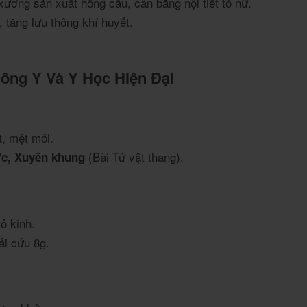
 xương sản xuất hồng cầu, cân bằng nội tiết tố nữ.
 tăng lưu thông khí huyết.
ng Y Và Y Học Hiện Đại
, mệt mỏi.
(Bài Tứ vật thang).
ợc, Xuyên khung
ô kinh.
i cứu 8g.