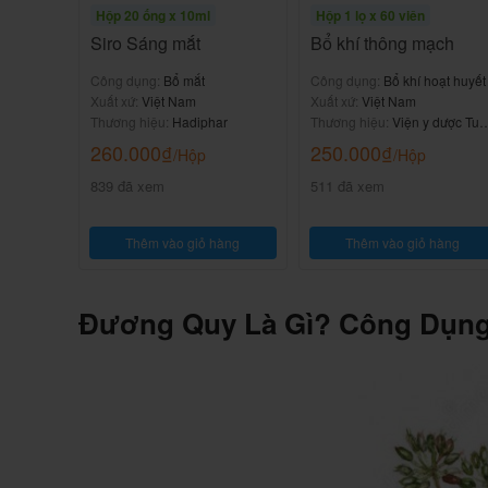
Hộp 20 ống x 10ml
Hộp 1 lọ x 60 viên
Siro Sáng mắt
Bổ khí thông mạch
Công dụng:
Bổ mắt
Công dụng:
Bổ khí hoạt huyết
Xuất xứ:
Việt Nam
Xuất xứ:
Việt Nam
Thương hiệu:
Hadiphar
Thương hiệu:
Viện y dược Tuệ
Tĩnh
260.000
₫
250.000
₫
/Hộp
/Hộp
839 đã xem
511 đã xem
Thêm vào giỏ hàng
Thêm vào giỏ hàng
Đương Quy Là Gì? Công Dụng