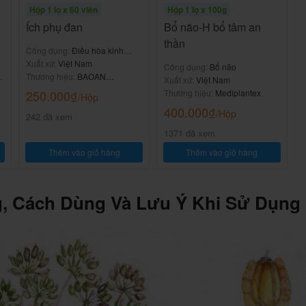
Hộp 1 lọ x 60 viên
Hộp 1 lọ x 100g
Ích phụ đan
Bổ não-H bổ tâm an
thần
Công dụng:
Điều hòa kinh
nguyệt
Xuất xứ:
Việt Nam
Công dụng:
Bổ não
Thương hiệu:
BAOAN
Xuất xứ:
Việt Nam
PHARMA
250.000
₫
Thương hiệu:
Mediplantex
/Hộp
400.000
₫
/Hộp
242 đã xem
1371 đã xem
Thêm vào giỏ hàng
Thêm vào giỏ hàng
, Cách Dùng Và Lưu Ý Khi Sử Dụng