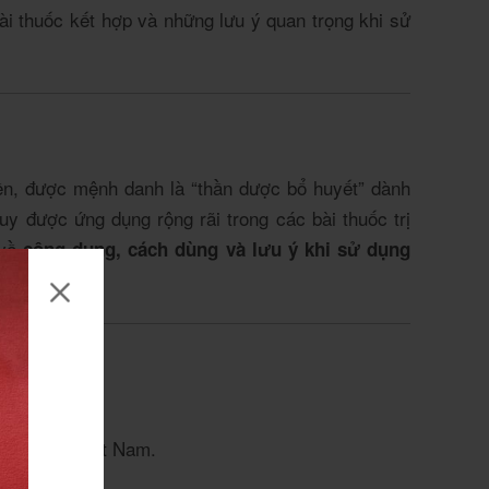
bài thuốc kết hợp và những lưu ý quan trọng khi sử
n, được mệnh danh là “thần dược bổ huyết” dành
y được ứng dụng rộng rãi trong các bài thuốc trị
 về
công dụng, cách dùng và lưu ý khi sử dụng
 phía Bắc Việt Nam.