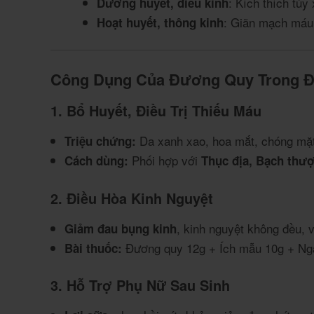
: Kích thích tủy
Dưỡng huyết, điều kinh
: Giãn mạch máu,
Hoạt huyết, thông kinh
Công Dụng Của Đương Quy Trong Đô
1. Bổ Huyết, Điều Trị Thiếu Máu
Da xanh xao, hoa mắt, chóng mặt
Triệu chứng:
Phối hợp với
Cách dùng:
Thục địa, Bạch thư
2. Điều Hòa Kinh Nguyệt
, kinh nguyệt không đều, v
Giảm đau bụng kinh
Đương quy 12g + Ích mẫu 10g + Ngả
Bài thuốc:
3. Hỗ Trợ Phụ Nữ Sau Sinh