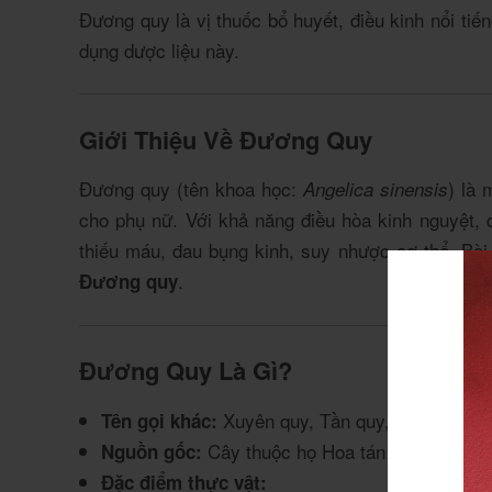
Đương quy là vị thuốc bổ huyết, điều kinh nổi tiế
dụng dược liệu này.
Giới Thiệu Về Đương Quy
Đương quy (tên khoa học:
) là
Angelica sinensis
cho phụ nữ. Với khả năng điều hòa kinh nguyệt, 
thiếu máu, đau bụng kinh, suy nhược cơ thể. Bài
.
Đương quy
Đương Quy Là Gì?
Xuyên quy, Tần quy, Vân quy.
Tên gọi khác:
Cây thuộc họ Hoa tán (Apiaceae), 
Nguồn gốc:
Đặc điểm thực vật: