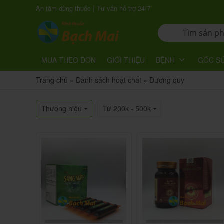
|
An tâm dùng thuốc
Tư vấn hỗ trợ 24/7
MUA THEO ĐƠN
GIỚI THIỆU
BỆNH
GÓC S
Trang chủ
»
Danh sách hoạt chất
»
Đương quy
Thương hiệu
Từ 200k - 500k