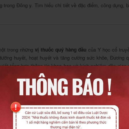
ng trong Đông y. Tìm hiểu chi tiết về đặc điểm, công dụng, 
 một trong những
của Y học cổ truyề
vị thuốc quý hàng đầu
dưỡng huyết, hoạt huyết và tăng cường sức khỏe, Đương qu
 viết tổng hợp thông tin khoa học và kinh nghiệm dân gian
có nguồn gốc từ Trung Quốc, Nhật Bản, và một số vùng núi