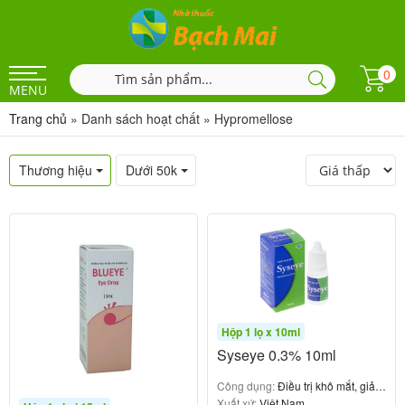
0
MENU
Trang chủ
»
Danh sách hoạt chất
»
Hypromellose
Thương hiệu
Dưới 50k
Hộp 1 lọ x 10ml
Syseye 0.3% 10ml
Công dụng:
Điều trị khô mắt, giảm
triệu chứng kích ứng mắt
Xuất xứ:
Việt Nam