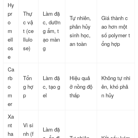
Hy
pr
Thự
Làm đặ
Tự nhiên,
Giá thành c
o
c vậ
c, dưỡn
phân hủy
ao hơn một
m
t (ce
g ẩm, t
sinh học,
số polymer t
ell
llulo
ạo màn
an toàn
ổng hợp
os
se)
g
e
Ca
rb
Tổn
Làm đặ
Hiệu quả
Không tự nhi
o
g hợ
c, tạo g
ở nồng độ
ên, khó phâ
m
p
el
thấp
n hủy
er
Xa
nt
Vi si
Làm đặ
ha
nh (f
c, ổn đị
Tự nhiên,
Kết cấu kém