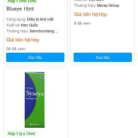
Hộp 1 chai 15ml
Thương hiệu:
Merap Group
Blueye 15ml
Giá liên hệ
/Hộp
Công dụng:
Điều trị khô mắt
8 đã xem
Xuất xứ:
Hàn Quốc
Thương hiệu:
Samchundang
Pharm
Giá liên hệ
/Hộp
39 đã xem
Đọc tiếp
Đọc tiếp
Hộp 1 lọ x 15ml