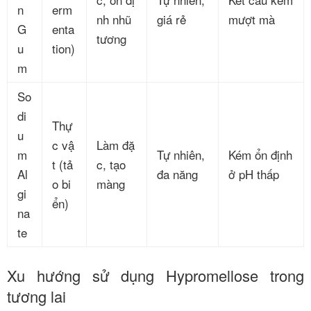
n
erm
nh nhũ
giá rẻ
mượt mà
G
enta
tương
u
tion)
m
So
di
Thự
u
c vậ
Làm đặ
m
Tự nhiên,
Kém ổn định
t (tả
c, tạo
Al
đa năng
ở pH thấp
o bi
màng
gi
ển)
na
te
Xu hướng sử dụng Hypromellose trong
tương lai