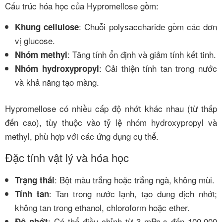
Cấu trúc hóa học của Hypromellose gồm:
: Chuỗi polysaccharide gồm các đơn
Khung cellulose
vị glucose.
: Tăng tính ổn định và giảm tính kết tinh.
Nhóm methyl
: Cải thiện tính tan trong nước
Nhóm hydroxypropyl
và khả năng tạo màng.
Hypromellose có nhiều cấp độ nhớt khác nhau (từ thấp
đến cao), tùy thuộc vào tỷ lệ nhóm hydroxypropyl và
methyl, phù hợp với các ứng dụng cụ thể.
Đặc tính vật lý và hóa học
: Bột màu trắng hoặc trắng ngà, không mùi.
Trạng thái
: Tan trong nước lạnh, tạo dung dịch nhớt;
Tính tan
không tan trong ethanol, chloroform hoặc ether.
: Có thể điều chỉnh từ 3 mPa·s đến 100.000
Độ nhớt