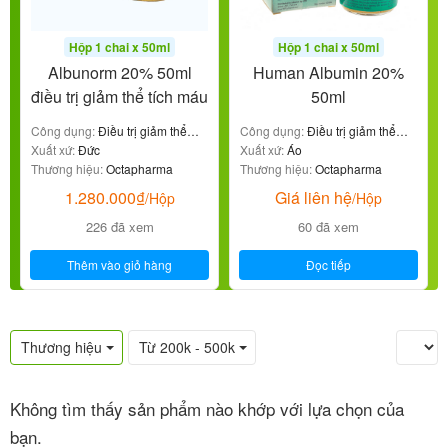
Hộp 1 chai x 50ml
Hộp 1 chai x 50ml
Albunorm 20% 50ml
Human Albumin 20%
điều trị giảm thể tích máu
50ml
Công dụng:
Điều trị giảm thể
Công dụng:
Điều trị giảm thể
tích máu
Xuất xứ:
Đức
tích máu
Xuất xứ:
Áo
Thương hiệu:
Octapharma
Thương hiệu:
Octapharma
1.280.000
₫
Giá liên hệ
/Hộp
/Hộp
226 đã xem
60 đã xem
Thêm vào giỏ hàng
Đọc tiếp
Thương hiệu
Từ 200k - 500k
Không tìm thấy sản phẩm nào khớp với lựa chọn của
bạn.