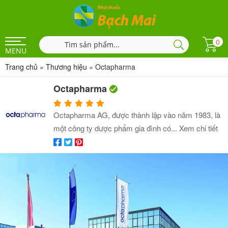
0
MENU
Trang chủ
»
Thương hiệu
»
Octapharma
Octapharma
Octapharma AG, được thành lập vào năm 1983, là
một công ty dược phẩm gia đình có...
Xem chi tiết