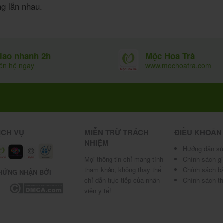
ọng lẫn nhau.
Mộc Hoa Trà
iao nhanh 2h
www.mochoatra.com
iên hệ ngay
ỊCH VỤ
MIỄN TRỪ TRÁCH
ĐIỀU KHOẢN
NHIỆM
Hướng dẫn sử
Mọi thông tin chỉ mang tính
Chính sách g
tham khảo, không thay thế
Chính sách b
HỨNG NHẬN BỞI
chỉ dẫn trực tiếp của nhân
Chính sách t
viên y tế!