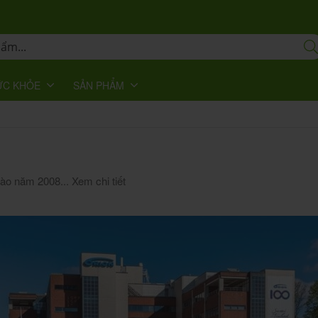
ỨC KHỎE
SẢN PHẨM
vào năm 2008...
Xem chi tiết