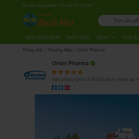
|
An tâm dùng thuốc
Tư vấn hỗ trợ 24/7
MUA THEO ĐƠN
GIỚI THIỆU
BỆNH
GÓC S
Trang chủ
»
Thương hiệu
»
Orion Pharma
Orion Pharma
Văn phòng Orion ở Ấn Độ được thành lập 