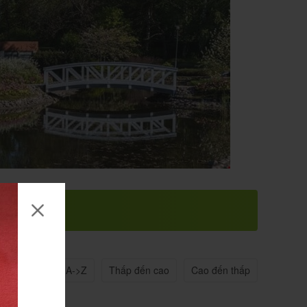
n quan
Tên A->Z
Thấp đến cao
Cao đến thấp