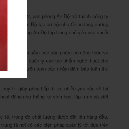
ng 4 năm 2012, văn phòng Ấn Độ trở thành công ty
iện diện ở Ấn Độ tạo cơ hội cho Orion tăng cường
hau.
Văn phòng Ấn Độ tập trung chủ yếu vào chuỗi
tham gia mua sắm các sản phẩm có công thức và
 việc tạo và quản lý các tác phẩm nghệ thuật cho
a chúng tôi trên toàn cầu nhằm đảm bảo tuân thủ
 trì giấy phép tiếp thị và nhiều yêu cầu về tài
oạt động như thống kê sinh học, lập trình và viết
 tế, trong đó chất lượng được đặt lên hàng đầu.
rưng là nơi có các biện pháp quản lý tốt dựa trên