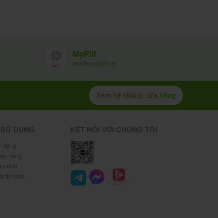
MyPill
www.mypill.vn
Xem hệ thống cửa hàng
 SỬ DỤNG
KẾT NỐI VỚI CHÚNG TÔI
 dụng
iao hàng
ảo mật
hanh toán