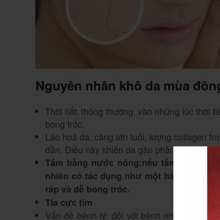
Nguyên nhân khô da mùa đôn
Thời tiết: thông thường, vào những lúc thời 
bong tróc.
Lão hoá da: càng lớn tuổi, lượng collagen tro
dần. Điều này khiến da gặp phải các tình t
Tắm bằng nước nóng
:
nếu tắm nước quá
nhiên có tác dụng như một hàng rào bảo 
ráp và dễ bong tróc.
Tia cực tím
Vấn đề bệnh lý: đối với bệnh nhân đái tháo