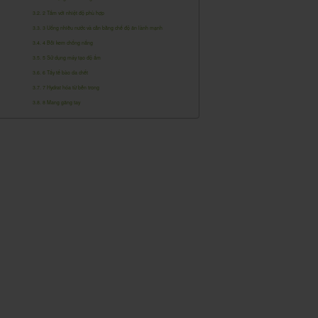
2 Tắm với nhiệt độ phù hợp
3 Uống nhiều nước và cân bằng chế độ ăn lành mạnh
4 Bôi kem chống nắng
5 Sử dụng máy tạo độ ẩm
6 Tẩy tế bào da chết
7 Hydrat hóa từ bên trong
8 Mang găng tay