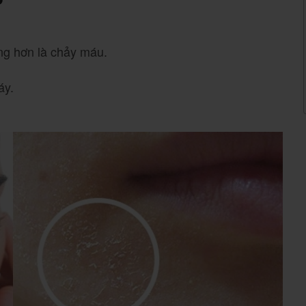
ng hơn là chảy máu.
áy.