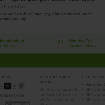
a.
0 Tháng 4, 2025
o vệ não bộ: Giấc ngủ chất lượng, kiểm soát stress và loại bỏ
 độ ăn lành mạnh
c kèm case study...
t 2 lít nước mỗi ngày. Điều này giúp cung cấp đủ
ẩm, da căng bóng và có sức sống.
Mộc Hoa Trà
iao nhanh 2h
www.mochoatra.com
iên hệ ngay
 hại vẫn có thể gây căng thẳng cho hàng rào độ ẩm
c khỏe và dưỡng ẩm cho da.
g nắng vào mỗi buổi sáng sau khi bạn đã thoa kem
ến nghị sử dụng kem chống nắng có chỉ số SPF 30
ỊCH VỤ
MIỄN TRỪ TRÁCH
ĐIỀU KHOẢN
NHIỆM
Hướng dẫn sử
Mọi thông tin chỉ mang tính
Chính sách g
tham khảo, không thay thế
Chính sách b
HỨNG NHẬN BỞI
chỉ dẫn trực tiếp của nhân
Chính sách t
viên y tế!