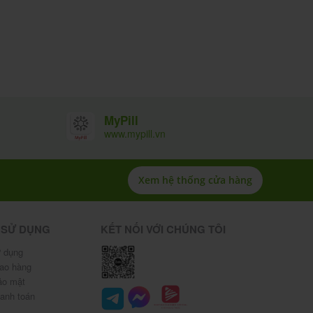
MyPill
www.mypill.vn
Xem hệ thống cửa hàng
 SỬ DỤNG
KẾT NỐI VỚI CHÚNG TÔI
 dụng
iao hàng
ảo mật
hanh toán