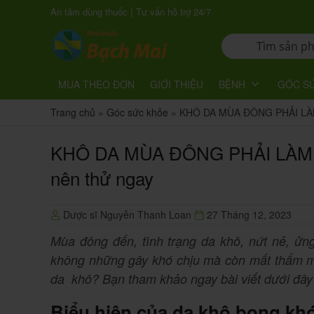
|
An tâm dùng thuốc
Tư vấn hỗ trợ 24/7
MUA THEO ĐƠN
GIỚI THIỆU
BỆNH
GÓC S
Trang chủ
»
Góc sức khỏe
»
KHÔ DA MÙA ĐÔNG PHẢI LÀM T
KHÔ DA MÙA ĐÔNG PHẢI LÀM THẾ
nên thử ngay
Dược sĩ Nguyễn Thanh Loan
27 Tháng 12, 2023
Mùa đông đến, tình trạng da khô, nứt nẻ, ửn
không những gây khó chịu mà còn mất thẩm mỹ,
da khô? Bạn tham khảo ngay bài viết dưới đây
Biểu hiện của da khô bong kh