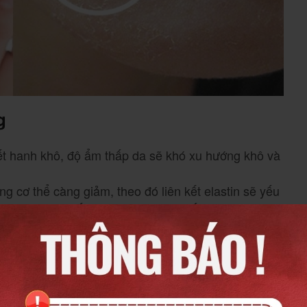
g
tiết hanh khô, độ ẩm thấp da sẽ khó xu hướng khô và
ng cơ thể càng giảm, theo đó liên kết elastin sẽ yếu
rạng như nám, nếp nhăn, kém săn chắc và khô ráp.
 nóng hoặc tắm lâu sẽ gột rửa mất lớp dầu tự
vệ da. Dẫn tới việc da của bạn trở nên khô, thô
 đường hay người có vấn đề về tuyến giáp, việc sử