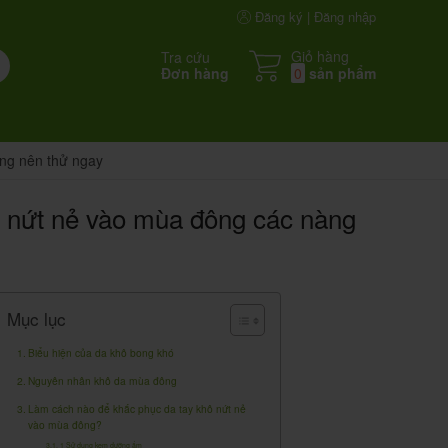
Đăng ký | Đăng nhập
Giỏ hàng
Tra cứu
Đơn hàng
0
sản phẩm
ng nên thử ngay
ứt nẻ vào mùa đông các nàng
Mục lục
Biểu hiện của da khô bong khó
Nguyên nhân khô da mùa đông
Làm cách nào để khắc phục da tay khô nứt nẻ
vào mùa đông?
1 Sử dụng kem dưỡng ẩm