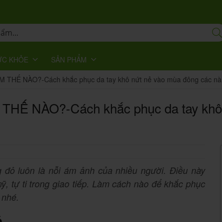
ỨC KHỎE
SẢN PHẨM
HẾ NÀO?-Cách khắc phục da tay khô nứt nẻ vào mùa đông các nà
 NÀO?-Cách khắc phục da tay khô n
g đỏ luôn là nỗi ám ảnh của nhiều người. Điều này
 tự ti trong giao tiếp. Làm cách nào để khắc phục
 nhé.
ó