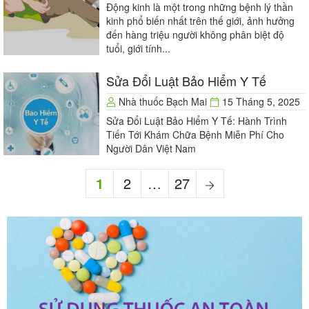
Động kinh là một trong những bệnh lý thần
kinh phổ biến nhất trên thế giới, ảnh hưởng
đến hàng triệu người không phân biệt độ
tuổi, giới tính...
Sửa Đổi Luật Bảo Hiểm Y Tế
Nhà thuốc Bạch Mai
15 Tháng 5, 2025
Sửa Đổi Luật Bảo Hiểm Y Tế: Hành Trình
Tiến Tới Khám Chữa Bệnh Miễn Phí Cho
Người Dân Việt Nam
Phân
Page
Page
Page
Next
1
2
…
27
trang
page
bài
viết