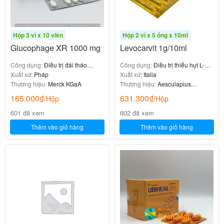
Hộp 3 vỉ x 10 viên
Hộp 2 vỉ x 5 ống x 10ml
Glucophage XR 1000 mg
Levocarvit 1g/10ml
Công dụng:
Điều trị đái tháo
Công dụng:
Điều trị thiếu hụt L-
đường
Xuất xứ:
Pháp
carnitin
Xuất xứ:
Italia
Thương hiệu:
Merck KGaA
Thương hiệu:
Aesculapius
Farmaceutici
165.000
₫
631.300
₫
/Hộp
/Hộp
601 đã xem
602 đã xem
Thêm vào giỏ hàng
Thêm vào giỏ hàng