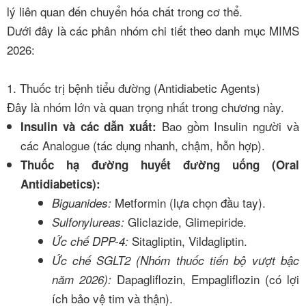
lý liên quan đến chuyển hóa chất trong cơ thể.
Dưới đây là các phân nhóm chi tiết theo danh mục MIMS
2026:
1. Thuốc trị bệnh tiểu đường (Antidiabetic Agents)
Đây là nhóm lớn và quan trọng nhất trong chương này.
Bao gồm Insulin người và
Insulin và các dẫn xuất:
các Analogue (tác dụng nhanh, chậm, hỗn hợp).
Thuốc hạ đường huyết đường uống (Oral
Antidiabetics):
Metformin (lựa chọn đầu tay).
Biguanides:
Gliclazide, Glimepiride.
Sulfonylureas:
Sitagliptin, Vildagliptin.
Ức chế DPP-4:
Ức chế SGLT2 (Nhóm thuốc tiến bộ vượt bậc
Dapagliflozin, Empagliflozin (có lợi
năm 2026):
ích bảo vệ tim và thận).