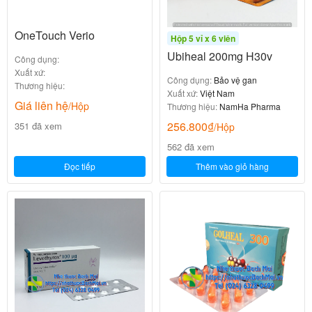
OneTouch Verio
Hộp 5 vỉ x 6 viên
Ubiheal 200mg H30v
Công dụng:
Xuất xứ:
Công dụng:
Bảo vệ gan
Thương hiệu:
Xuất xứ:
Việt Nam
Giá liên hệ
/Hộp
Thương hiệu:
NamHa Pharma
256.800
₫
351 đã xem
/Hộp
562 đã xem
Đọc tiếp
Thêm vào giỏ hàng