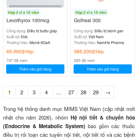
Hộp 3 vỉ x 10 viên
Hộp 2 vỉ x 15 viên
Levothyrox 100mcg
Golheal 300
Công dụng:
Điều trị bướu giáp
Công dụng:
Điều trị bệnh gan
Xuất xứ:
Đức
Xuất xứ:
Việt Nam
Thương hiệu:
Merck KGaA
Thương hiệu:
NamHa Pharma
65.000
₫
385.200
₫
/Hộp
/Hộp
747 đã xem
263 đã xem
Thêm vào giỏ hàng
Thêm vào giỏ hàng
2
3
4
…
27
28
29
→
1
Trong hệ thống danh mục MIMS Việt Nam (cập nhật mới
nhất cho năm 2026), nhóm
Hệ nội tiết & chuyển hóa
bao gồm các thuốc
(
Endocrine & Metabolic System
)
điều trị rối loạn các tuyến nội tiết, nội tiết tố và các bệnh