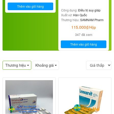
Thêm vào giỏ hàng
Công dụng:
Điều trị suy giáp
Xuất xứ:
Hàn Quốc
Thương hiệu:
SAMNAM Pharm
115.000
₫
/Hộp
347 đã xem
Thêm vào giỏ hàng
Thương hiệu
Khoảng giá