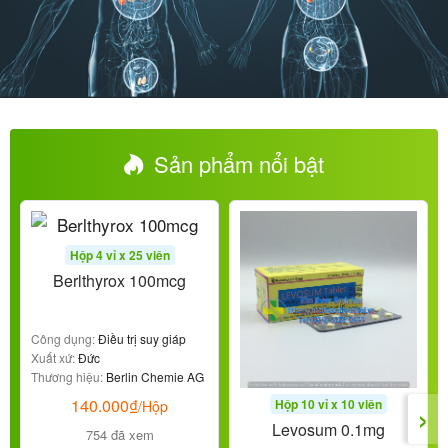
Sản phẩm nổi bật
Hộp 4 vỉ x 25 viên
Berlthyrox 100mcg
Công dụng:
Điều trị suy giáp
Xuất xứ:
Đức
Thương hiệu:
Berlin Chemie AG
›
140.000
₫
Hộp 10 vỉ x 10 viên
/Hộp
Levosum 0.1mg
754 đã xem