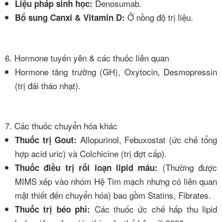
Denosumab.
Liệu pháp sinh học:
Ở nồng độ trị liệu.
Bổ sung Canxi & Vitamin D:
6. Hormone tuyến yên & các thuốc liên quan
Hormone tăng trưởng (GH), Oxytocin, Desmopressin
(trị đái tháo nhạt).
7. Các thuốc chuyển hóa khác
Allopurinol, Febuxostat (ức chế tổng
Thuốc trị Gout:
hợp acid uric) và Colchicine (trị đợt cấp).
(Thường được
Thuốc điều trị rối loạn lipid máu:
MIMS xếp vào nhóm Hệ Tim mạch nhưng có liên quan
mật thiết đến chuyển hóa) bao gồm Statins, Fibrates.
Các thuốc ức chế hấp thu lipid
Thuốc trị béo phì: