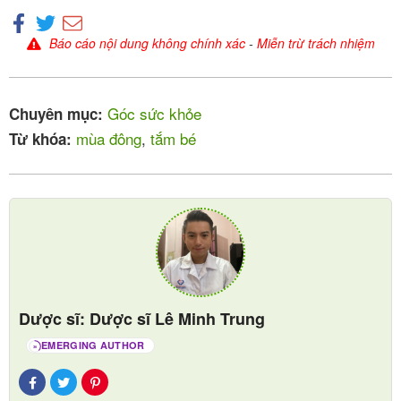
tắm trẻ. Nhiệt độ nước tắm cho trẻ sơ sinh lý tưởng
nhất là khoảng 36.5 – 37.5 độ C .
Báo cáo nội dung không chính xác
-
Miễn trừ trách nhiệm
Góc sức khỏe
Chuyên mục:
mùa đông
,
tắm bé
Từ khóa:
Rửa mặt trước cho bé
Dược sĩ: Dược sĩ Lê Minh Trung
EMERGING AUTHOR
Tắm đúng cách vào mùa đông cho trẻ là phải rửa
36
sạch mặt đầu tiên, dùng bông gòn để vệ sinh mắt và
mũi rồi rửa toàn bộ mặt bé bằng khăn mềm, tránh