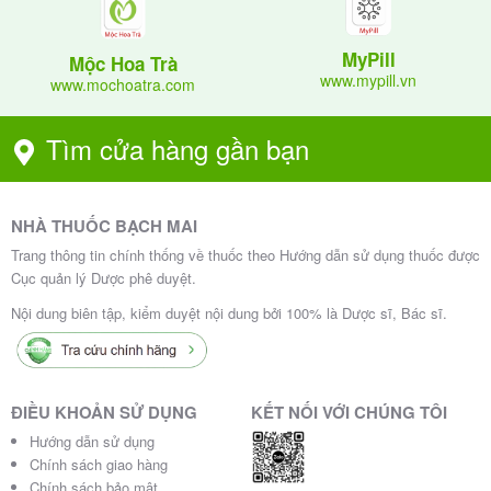
Khi lau người cho con, mẹ hãy chú ý đến ngực, lưng,
mặt nhưng bộ phận rất quan trọng phải lau khô và
MyPill
Mộc Hoa Trà
giữ ấm ngay đó là gan bàn chân.
www.mypill.vn
www.mochoatra.com
Tìm cửa hàng gần bạn
NHÀ THUỐC BẠCH MAI
Trang thông tin chính thống về thuốc theo Hướng dẫn sử dụng thuốc được
Cục quản lý Dược phê duyệt.
Nội dung biên tập, kiểm duyệt nội dung bởi 100% là Dược sĩ, Bác sĩ.
ĐIỀU KHOẢN SỬ DỤNG
KẾT NỐI VỚI CHÚNG TÔI
Hướng dẫn sử dụng
Chính sách giao hàng
Chính sách bảo mật