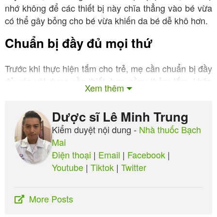
nhớ không để các thiết bị này chĩa thẳng vào bé vừa
có thể gây bỏng cho bé vừa khiến da bé dễ khô hơn.
Chuẩn bị đầy đủ mọi thứ
Trước khi thực hiện tắm cho trẻ, mẹ cần chuẩn bị đầy
đủ các vật dụng cần thiết, bao gồm: thảm tắm, khăn
Xem thêm
lông, tã, quần áo, sữa tắm cho trẻ, ca múc nước,
nhiệt kế đo nước tắm, bồn tắm cho trẻ sơ sinh, ghế
Dược sĩ Lê Minh Trung
nằm dựa để tắm, nước ấm tắm cho trẻ và đồ chơi khi
Kiểm duyệt nội dung -
Nhà thuốc Bạch
tắm của trẻ.
Mai
Kiểm tra nhiệt độ nước
Điện thoại
|
Email
|
Facebook
|
Youtube
|
Tiktok
|
Twitter
Mẹ dùng nhiệt kế loại chuyên dùng đo nhiệt độ của
nước tắm để kiểm tra nhiệt độ nước. Tránh tình trạng
More Posts
nước tắm quá nóng hoặc chưa đủ độ ấm cần thiết để