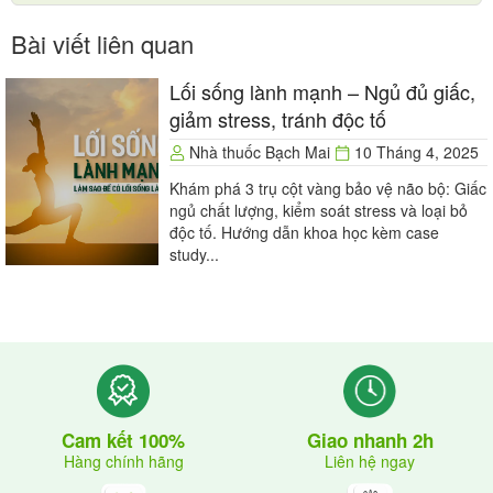
nước vào mắt bé.
Bài viết liên quan
Sau đó, mẹ tiến hành gội đầu cho bé. Lưu ý, ngay
Lối sống lành mạnh – Ngủ đủ giấc,
sau khi gội sạch mẹ dùng khăn lau khô đầu để tránh
giảm stress, tránh độc tố
bị nhiễm lạnh hoặc nước vào tai bé. Lúc này mẹ nên
nhanh tay làm sạch cơ thể bé tránh hạ nhiệt nước.
Nhà thuốc Bạch Mai
10 Tháng 4, 2025
Chú tâm đến những chỗ có ngấn như ở nách, cổ,
Khám phá 3 trụ cột vàng bảo vệ não bộ: Giấc
bẹn. Nên để trẻ nằm úp để trẻ không bị sợ.
ngủ chất lượng, kiểm soát stress và loại bỏ
độc tố. Hướng dẫn khoa học kèm case
Lau người, mặc quần áo
study...
Sau khi tắm cho bé xong, đặt bé vào khăn quấn kín
từ đầu xuống chân rồi bế bé vào lòng, sau đó lau
người cho bé. Nếu để ý, mẹ sẽ nhận thấy môi bé bị
tái đi lúc mới cho ra khỏi chậu và quá trình được mẹ ủ
ấm, môi bé sẽ hồng trở lại. Khi thấy môi bé hồng trở
Giao nhanh 2h
Cam kết 100%
lại, hãy từ từ mở khăn, mở đến đâu mặc quần áo cho
Liên hệ ngay
Hàng chính hãng
bé đến đấy.