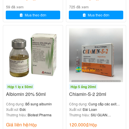
3-2)
Hoặc, từ bước 2,
g
ỡ bỏ niêm
phong bằng cách
59 đã xem
cuộn tròn và an tay vào túi, các niêm phong sẽ được
Mua theo đơn
Mua theo đơn
gỡ bỏ.
4) Lắc đều dung dịch truyền từ 2-3 lần
.
5) Trong trường hợp cần truyền kết hợp
thêm thuốc
khác thì mở nắp ở cổng truyền phụ và thêm thuốc
khác vào, lắc đều dung dịch truyền để dung dịch
được trộn lẫn.
6) Nối đường truyền vào cổng truyền và bắt đầu
truyền vào ven hoặc tĩnh mạch.
Hộp 1 lọ x 50ml
Hộp 5 ống 20ml
Albiomin 20% 50ml
Chiamin-S-2 20ml
Không dùng thuốc Mg-tan 1440ml
Công dụng:
Bổ sung albumin
Công dụng:
Cung cấp các axit
trong trường hợp sau
Xuất xứ:
Đức
amin thiết yếu
Xuất xứ:
Đài Loan
Thương hiệu:
Biotest Pharma
Thương hiệu:
SIU GUAN
CHEMICAL
Giá liên hệ
120.000
₫
/Hộp
/Hộp