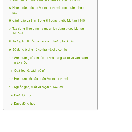
MG-TAN Inj.có thể được sử dụng để tiêm truyền tĩnh
Không dùng thuốc Mg-tan 1440ml trong trường hợp
mạch trung tâm hoặc ngoại vi. Mức liều MG-TAN Inj.
sau
được khuyến nghị sử dụng đối với người lớn như sau:
Cảnh báo và thận trọng khi dùng thuốc Mg-tan 1440ml
Bệnh nhân có chế độ dinh dưỡng bình thường, nhu
Tác dụng không mong muốn khi dùng thuốc Mg-tan
1440ml
cầu năng lượng không cao: tiêm truyền tĩnh mạch
Tương tác thuốc và các dạng tương tác khác
nhỏ giọt với mức liều 0,7-1,0 g acid amin toàn
Sử dụng ở phụ nữ có thai và cho con bú
phần/kg cân nặng/ngày (tương đương với 0,10-0,15 g
Ảnh hưởng của thuốc tới khả năng lái xe và vận hành
nitrogen/kg cân nặng/ngày.
máy móc
Quá liều và cách xử trí
Bệnh nhân có chế độ dinh dưỡng cần nhiều năng
lượng: tiêm truyền tĩnh mạch nhỏ giọt với mức liều
Hạn dùng và bảo quản Mg-tan 1440ml
1,0–2,0 g acid amin toàn phần /kg cân nặng/ngày
Nguồn gốc, xuất xứ Mg-tan 1440ml
(tương đương với 0,15-0,30 g nitrogen/kg cân
Dược lực học
nặng/ngày.
Dược động học
Thông thường, mức liều 0,7–1,0 g acid amin toàn
phần/kg cân nặng/ngày hay 0,10-0,15g nitrogen/kg
cân nặng/ngày tiêm truyền tĩnh mạch nhỏ giọt trung