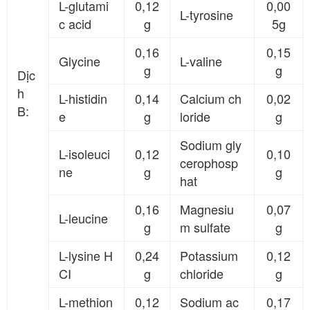
L-glutami
0,12
0,00
L-tyrosine
c acid
g
5g
0,16
0,15
Glycine
L-valine
g
g
Dịc
h
L-histidin
0,14
Calcium ch
0,02
B:
e
g
loride
g
Sodium gly
L-isoleuci
0,12
0,10
cerophosp
ne
g
g
hat
0,16
Magnesiu
0,07
L-leucine
g
m sulfate
g
L-lysine H
0,24
Potassium
0,12
CI
g
chloride
g
L-methion
0,12
Sodium ac
0,17