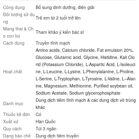
Công dụng
Bổ sung dinh dưỡng, điện giải
Đối tượng sử dụ
Trẻ em từ 2 tuổi trở lên
ng
Mang thai & Ch
Tham khảo ý kiến bác sĩ
o con bú
Cách dùng
Truyền tĩnh mạch
Amino acids
,
Calcium chloride
,
Fat emulsion 20%
,
Glucose
,
Glutamic acid
,
Glycine
,
Histidine
,
Kali Clo
rid (Potassium Chloride)
,
L-Aspartic Acid
,
L-Isoleuci
Hoạt chất
ne
,
L-Leucine
,
L-Lysine
,
L-Phenylalanine
,
L-Proline
,
L-Serine
,
L-Tryptophan
,
L-Tyrosine
,
L-Valine
,
L–Alan
ine
,
Magnesium
,
Methionine
,
Purified soybean oil
,
Sodium Acetate
,
Sodium glycerophosphate
Dung dịch tiêm tĩnh mạch & các dung dịch vô trùng
Danh mục
khác
Thuốc kê đơn
Có
Xuất xứ
Hàn Quốc
Quy cách
Túi 3 ngăn
Dạng bào chế
Dung dịch tiêm truyền