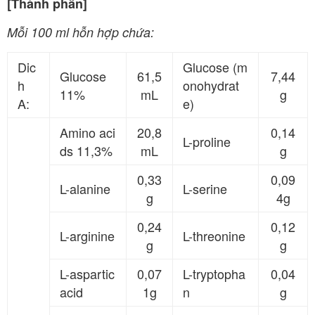
[Thành phần]
Mỗi 100 ml hỗn hợp chứa:
Dic
Glucose (m
Glucose
61,5
7,44
h
onohydrat
11%
mL
g
A:
e)
Amino aci
20,8
0,14
L-proline
ds 11,3%
mL
g
0,33
0,09
L-alanine
L-serine
g
4g
0,24
0,12
L-arginine
L-threonine
g
g
L-aspartic
0,07
L-tryptopha
0,04
acid
1g
n
g