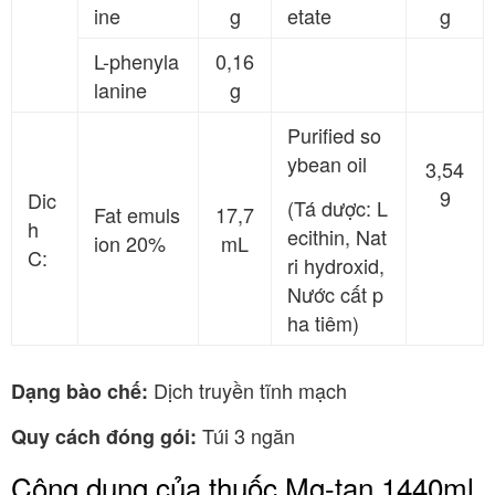
ine
g
etate
g
L-phenyla
0,16
lanine
g
Purified so
ybean oil
3,54
9
Dic
(Tá dược: L
Fat emuls
17,7
h
ecithin, Nat
ion 20%
mL
C:
ri hydroxid,
Nước cất p
ha tiêm)
Dịch truyền tĩnh mạch
Dạng bào chế:
Túi 3 ngăn
Quy cách đóng gói:
Công dụng của thuốc Mg-tan 1440ml