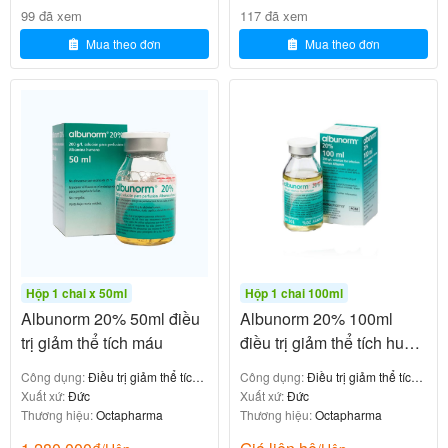
Equoral 25mg H50v
99 đã xem
117 đã xem
720.000
₫
Mua theo đơn
Mua theo đơn
Mẫn cảm với trứng, protein dầu đậu nành hoặc dị ứng
với bất cứ thành phần nào của thuốc;
Tăng lipid máu;
Suy chức năng gan nặng; Rối loạn đông máu nặng;
Hộp 1 chai x 50ml
Hộp 1 chai 100ml
Rối loạn chuyển hóa acid amin bẩm sinh;
Albunorm 20% 50ml điều
Albunorm 20% 100ml
trị giảm thể tích máu
điều trị giảm thể tích huyết
Suy chức nặng thận nặng;
tương
Công dụng:
Điều trị giảm thể tích
Công dụng:
Điều trị giảm thể tích
Sốc nặng,
máu
Xuất xứ:
Đức
huyết tương
Xuất xứ:
Đức
Thương hiệu:
Octapharma
Thương hiệu:
Octapharma
Bệnh nhân tăng đường huyết đang sử dụng insulin