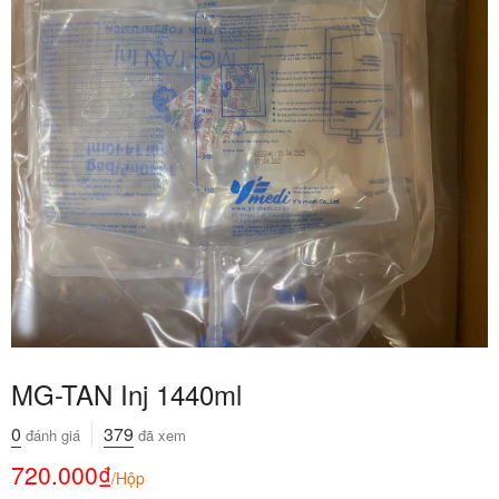
MG-TAN Inj 1440ml
0
379
đánh giá
đã xem
720.000
₫
/Hộp