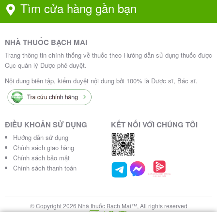
Tìm cửa hàng gần bạn
NHÀ THUỐC BẠCH MAI
Trang thông tin chính thống về thuốc theo Hướng dẫn sử dụng thuốc được
Cục quản lý Dược phê duyệt.
Nội dung biên tập, kiểm duyệt nội dung bởi 100% là Dược sĩ, Bác sĩ.
Biến chứng bệnh tế bào mast
Bệnh tế bào mast là bệnh tác động lên toàn thân nên
ĐIỀU KHOẢN SỬ DỤNG
KẾT NỐI VỚI CHÚNG TÔI
có thể gây ra rất nhiều biến chứng khác nhau:
Hướng dẫn sử dụng
Chính sách giao hàng
Khó ngủ do ngứa.
Chính sách bảo mật
Rối loạn tiêu hóa.
Chính sách thanh toán
Sốc phản vệ.
Lách to
Suy chức năng gan
, gan to.
© Copyright 2026 Nhà thuốc Bạch Mai™, All rights reserved