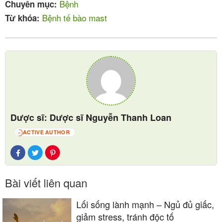
Bệnh
Chuyên mục:
Bệnh tế bào mast
Từ khóa:
Triệu chứng của bệnh tế bào mast
Một số triệu chứng có thể gặp gồm:
Dược sĩ: Dược sĩ Nguyễn Thanh Loan
Da: đau, đỏ, phát ban, đổ mồ hôi.
ACTIVE AUTHOR
51
Mắt: đỏ, chảy nước mắt.
Mũi: ngứa mũi, chảy nước mũi, khò khè.
Miệng và họng: đỏ, sưng lưỡi và sưng môi, sưng
nề vùng họng nên khó thở.
Bài viết liên quan
Lối sống lành mạnh – Ngủ đủ giấc,
giảm stress, tránh độc tố