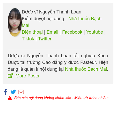
một số loại thức ăn.
Một số thuốc như thuốc kháng sinh, ibuprofen,
Dược sĩ Nguyễn Thanh Loan
thuốc tê.
Kiểm duyệt nội dung -
Nhà thuốc Bạch
Những yếu tố gây căng thẳng tâm lí. Ví dụ lo lắng,
Mai
bị chấn thương, thay đổi nhiệt độ đột ngột, tập thể
Điện thoại
|
Email
|
Facebook
|
Youtube
|
dục, mệt mỏi quá mức hay nhiễm trùng.
Tiktok
|
Twitter
Mùi hương, ví dụ như mùi nước hoa.
Thay đổi hormone. Ví dụ khi phụ nữ tới kì kinh.
Dược sĩ Nguyễn Thanh Loan tốt nghiệp Khoa
Tăng sản tế bào mast, đây là tình trạng bệnh hiếm
Dược tại trường Cao đẳng y dược Pasteur. Hiện
gặp, xuất hiện khi mắc ung thư và bệnh nhiễm
đang là quản lí nội dung tại
Nhà thuốc Bạch Mai
.
trùng mạn tính.
More Posts
Một số trường hợp vô căn.
Báo cáo nội dung không chính xác
-
Miễn trừ trách nhiệm