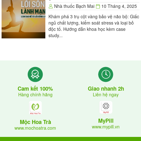
Nhà thuốc Bạch Mai
10 Tháng 4, 2025
Khám phá 3 trụ cột vàng bảo vệ não bộ: Giấc
ngủ chất lượng, kiểm soát stress và loại bỏ
độc tố. Hướng dẫn khoa học kèm case
study...
Phổi: khó thở, khò khè.
Tim mạch: huyết áp thấp, nhịp tim nhanh.
Dạ dày và ruột: quặn đau, tiêu chảy, buồn nôn.
Giao nhanh 2h
Cam kết 100%
Liên hệ ngay
Hàng chính hãng
Hệ thần kinh trung ương: đau đầu, choáng váng, lú
lẫn và cực kì mệt mỏi.
MyPill
Mộc Hoa Trà
www.mypill.vn
www.mochoatra.com