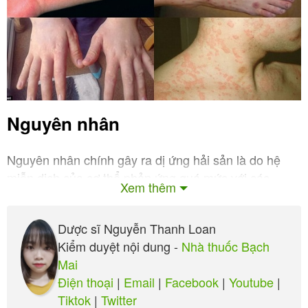
Nguyên nhân
Nguyên nhân chính gây ra dị ứng hải sản là do hệ
miễn dịch của cơ thể phản ứng quá mức với các
Xem thêm
protein có trong hải sản, như tropomyosin,
parvalbumin. Khi tiếp xúc với các protein này, hệ
Dược sĩ Nguyễn Thanh Loan
miễn dịch sản xuất ra kháng thể IgE, gây ra phản ứng
Kiểm duyệt nội dung -
Nhà thuốc Bạch
dị ứng.
Mai
Thứ nhất là do hải sản có chứa nhiều loại protein
Điện thoại
|
Email
|
Facebook
|
Youtube
|
bổ dưỡng nhưng cũng có những protein “lạ”, khi ăn
Tiktok
|
Twitter