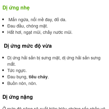
Dị ứng nhẹ
Mẩn ngứa, nổi mề đay, đỏ da.
Đau đầu, chóng mặt.
Hắt hơi, ngạt mũi, chảy nước mũi.
Dị ứng mức độ vừa
Dị ứng hải sản bị sưng mặt, dị ứng hải sản sưng
mắt.
Tức ngực.
Đau bụng,
.
tiêu chảy
Buồn nôn, nôn.
Dị ứng nặng
Ở mức độ nặng sẽ xuất hiện triệu chứng sốc phản vệ