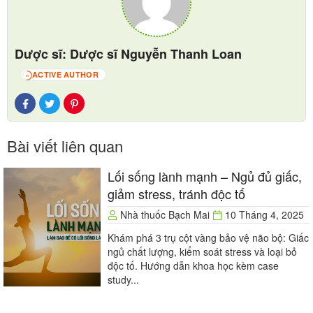
gây triệu chứng cho tất cả mọi người ăn phải (hiện
tượng ngộ độc histamin).
Đối với dị ứng hải sản, các phản ứng dị ứng (đặc biệt
Dược sĩ: Dược sĩ Nguyễn Thanh Loan
là sốc phản vệ) không phụ thuộc số lượng ăn vào
ACTIVE AUTHOR
51
nhiều hay ít mà phụ thuộc vào độ mẫn cảm của từng
cá thể.
Bài viết liên quan
Lối sống lành mạnh – Ngủ đủ giấc,
giảm stress, tránh độc tố
Nhà thuốc Bạch Mai
10 Tháng 4, 2025
Khám phá 3 trụ cột vàng bảo vệ não bộ: Giấc
ngủ chất lượng, kiểm soát stress và loại bỏ
độc tố. Hướng dẫn khoa học kèm case
study...