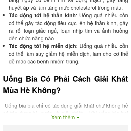
huyết áp và làm tăng mức cholesterol trong máu.
: Uống quá nhiều cồn
Tác động tới hệ thần kinh
có thể gây tác động tiêu cực lên hệ thần kinh, gây
ra rối loạn giấc ngủ, loạn nhịp tim và ảnh hưởng
đến chức năng não.
: Uống quá nhiều cồn
Tác động tới hệ miễn dịch
có thể làm suy giảm hệ miễn dịch, làm cho cơ thể
dễ mắc các bệnh nhiễm trùng.
Uống Bia Có Phải Cách Giải Khát
Mùa Hè Không?
Uống bia bia chỉ có tác dụng giải khát chứ không hề
có tác dụng bù nước và giải nhiệt. . Khi uống bia hơi
Xem thêm
lạnh, bạn có thể cảm thấy sảng khoái và thư giãn do
cảm giác lạnh từ bia làm giảm nhiệt độ cơ thể. Điều