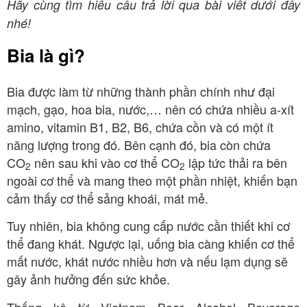
Hãy cùng tìm hiểu câu trả lời qua bài viết dưới đây
nhé!
Bia là gì?
Bia được làm từ những thành phần chính như đại
mạch, gạo, hoa bia, nước,… nên có chứa nhiều a-xít
amino, vitamin B1, B2, B6, chứa cồn và có một ít
năng lượng trong đó. Bên cạnh đó, bia còn chứa
CO
nên sau khi vào cơ thể CO
lập tức thải ra bên
2
2
ngoài cơ thể và mang theo một phần nhiệt, khiến bạn
cảm thấy cơ thể sảng khoái, mát mẻ.
Tuy nhiên, bia không cung cấp nước cần thiết khi cơ
thể đang khát. Ngược lại, uống bia càng khiến cơ thể
mất nước, khát nước nhiều hơn và nếu lạm dụng sẽ
gây ảnh hưởng đến sức khỏe.
Thống kê từ Vietnam Beer Alcohol Beverage