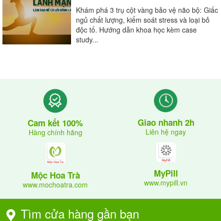
Khám phá 3 trụ cột vàng bảo vệ não bộ: Giấc
ngủ chất lượng, kiểm soát stress và loại bỏ
độc tố. Hướng dẫn khoa học kèm case
study...
Giao nhanh 2h
Cam kết 100%
Liên hệ ngay
Hàng chính hãng
MyPill
Trên đây là chia sẻ về việc uống bia trong ngày hè,
Mộc Hoa Trà
www.mypill.vn
www.mochoatra.com
hãy uống vừa phải đúng liều lượng để đảm bảo sức
khỏe tốt cho cơ thể của bạn. Nếu thấy hữu ích, hy
Tìm cửa hàng gần bạn
vọng bạn chia sẻ cho người thân và gia đình nhé !