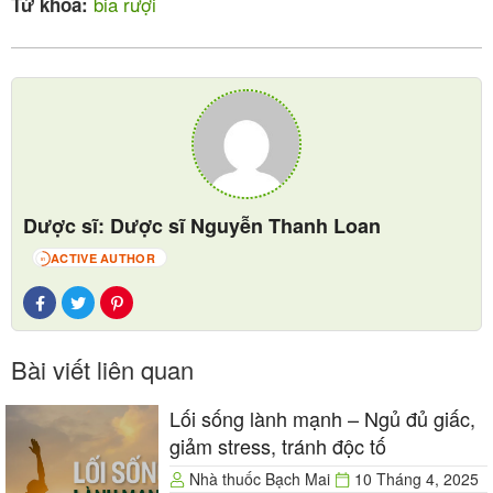
bia rượi
Từ khóa:
Theo hướng dẫn từ Tổ chức Y tế Thế giới (WHO),
nam giới nên không uống quá 2 đơn vị cồn trong một
ngày và phụ nữ không nên uống quá 1 đơn vị cồn
trong một ngày. Một đơn vị cồn tương đương với
khoảng 14 gram cồn tinh khiết, và điều này tương
đương với một ly bia hơi (khoảng 340 ml) có nồng độ
cồn trung bình khoảng 5%.
Dược sĩ: Dược sĩ Nguyễn Thanh Loan
ACTIVE AUTHOR
51
Bài viết liên quan
Lối sống lành mạnh – Ngủ đủ giấc,
giảm stress, tránh độc tố
Nhà thuốc Bạch Mai
10 Tháng 4, 2025