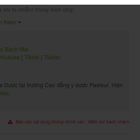
 khi bị nhiễm trùng/ kích ứng;
/ kích ứng;
m thêm
ốc Bạch Mai
Youtube
|
Tiktok
|
Twitter
ục (hẹp bao quy đầu ở người lớn).
 Dược tại trường Cao đẳng y dược Pasteur. Hiện
Mai
.
 khám và điều trị kịp thời có thể gây ra nhiều biến
mạng:
Báo cáo nội dung không chính xác
-
Miễn trừ trách nhiệm
hông được vệ sinh sạch sẽ thì sẽ tạo điều kiện cho
ẩn có thể đi ngược dòng nước tiểu và xâm nhập vào