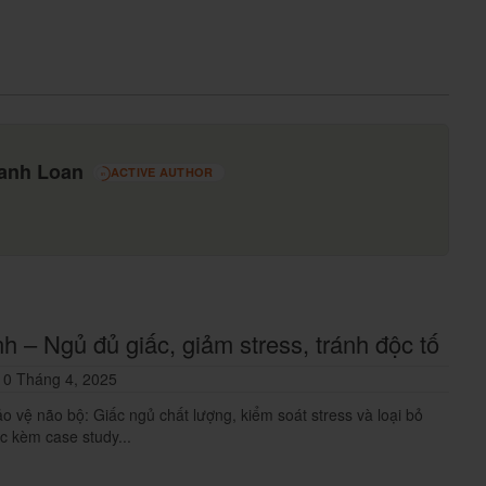
cứu, xảy ra khi da quy đầu tuột hoàn toàn ra sau được
g quy đầu
hanh Loan
ACTIVE AUTHOR
51
kéo dài và bệnh lý này gây ra các phiền toái trong
h – Ngủ đủ giấc, giảm stress, tránh độc tố
lượng cuộc sống của bệnh nhân thì nên đến gặp bác
0 Tháng 4, 2025
uan hệ tình dục.
o vệ não bộ: Giấc ngủ chất lượng, kiểm soát stress và loại bỏ
c kèm case study...