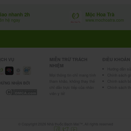
Mộc Hoa Trà
iao nhanh 2h
www.mochoatra.com
iên hệ ngay
 Hẹp bao quy đầu tương đối (bao quy đầu kéo lên
(bao quy đầu hoàn toàn không kéo lùi được).
ỊCH VỤ
MIỄN TRỪ TRÁCH
ĐIỀU KHOẢN
chia thành 4 mức độ, cụ thể:
NHIỆM
Hướng dẫn sử
nhưng khó khăn và có vòng thắt thân dương vật.
Mọi thông tin chỉ mang tính
Chính sách g
để lộ đầu dương vật.
tham khảo, không thay thế
Chính sách b
HỨNG NHẬN BỞI
lộ miệng sáo.
chỉ dẫn trực tiếp của nhân
Chính sách t
viên y tế!
i được.
© Copyright 2026 Nhà thuốc Bạch Mai™, All rights reserved
m trọng