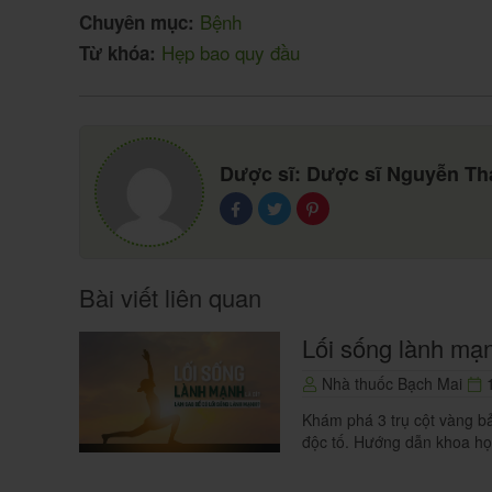
Bệnh
đường tiết niệu gây viêm niệu đạo.
Chuyên mục:
: đây là một tình trạng cấp 
Nghẹt quy đầu
Hẹp bao quy đầu
Từ khóa:
nhưng không thể kéo lên lại để phủ lên vùn
Viêm quy đầu
Ung thư dương vật
Dược sĩ: Dược sĩ Nguyễn T
Khi nào cần gặp bác sĩ?
Các dấu hiệu cần gặp bác sĩ
Bài viết liên quan
Khi bệnh nhân có tình trạng hẹp bao quy đầu 
Lối sống lành mạn
học tập và làm việc, làm ảnh hưởng đến chất 
sĩ càng sớm càng tốt:
Nhà thuốc Bạch Mai
1
Đau tức dương vật khi cương cứng hay khi q
Khám phá 3 trụ cột vàng bả
độc tố. Hướng dẫn khoa họ
Khó đi tiểu.
Đau rát, sưng tấy vùng quy đầu.