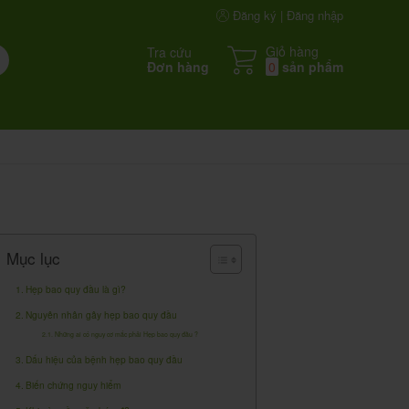
Đăng ký | Đăng nhập
Giỏ hàng
Tra cứu
Đơn hàng
0
sản phẩm
Mục lục
Hẹp bao quy đầu là gì?
Nguyên nhân gây hẹp bao quy đầu
Những ai có nguy cơ mắc phải Hẹp bao quy đầu ?
Dấu hiệu của bệnh hẹp bao quy đầu
Biến chứng nguy hiểm