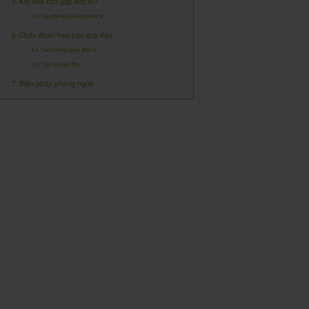
Khi nào cần gặp bác sĩ?
Các dấu hiệu cần gặp bác sĩ
Chẩn đoán hẹp bao quy đầu
Các phương pháp điều trị
*Lộn bao quy đầu
Biện pháp phòng ngừa