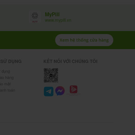
MyPill
www.mypill.vn
Xem hệ thống cửa hàng
 SỬ DỤNG
KẾT NỐI VỚI CHÚNG TÔI
 dụng
iao hàng
ảo mật
hanh toán