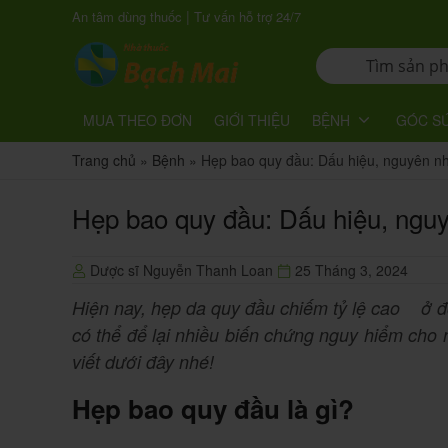
|
An tâm dùng thuốc
Tư vấn hỗ trợ 24/7
MUA THEO ĐƠN
GIỚI THIỆU
BỆNH
GÓC S
Trang chủ
»
Bệnh
»
Hẹp bao quy đầu: Dấu hiệu, nguyên nhâ
Hẹp bao quy đầu: Dấu hiệu, nguyê
Dược sĩ Nguyễn Thanh Loan
25 Tháng 3, 2024
Hiện nay, hẹp da quy đầu chiếm tỷ lệ cao
ở độ
có thể để lại nhiều biến chứng nguy hiểm cho 
viết dưới đây nhé!
Hẹp bao quy đầu là gì?