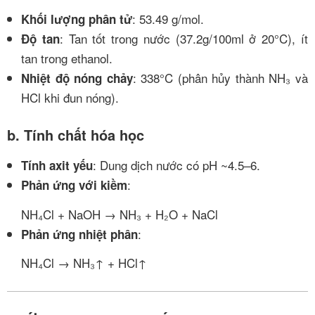
: 53.49 g/mol.
Khối lượng phân tử
: Tan tốt trong nước (37.2g/100ml ở 20°C), ít
Độ tan
tan trong ethanol.
: 338°C (phân hủy thành NH₃ và
Nhiệt độ nóng chảy
HCl khi đun nóng).
b. Tính chất hóa học
: Dung dịch nước có pH ~4.5–6.
Tính axit yếu
:
Phản ứng với kiềm
NH₄Cl + NaOH → NH₃ + H₂O + NaCl
:
Phản ứng nhiệt phân
NH₄Cl → NH₃↑ + HCl↑