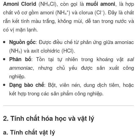
(NH₄Cl), còn gọi là
, là hợp
Amoni Clorid
muối amoni
chất vô cơ gồm amoni (NH₄⁺) và clorua (Cl⁻). Đây là chất
rắn kết tinh màu trắng, không mùi, dễ tan trong nước và
có vị mặn lạnh.
: Được điều chế từ phản ứng giữa amoniac
Nguồn gốc
(NH₃) và axit clohidric (HCl).
: Tồn tại tự nhiên trong khoáng vật
Phân bố
sal
, nhưng chủ yếu được sản xuất công
ammoniac
nghiệp.
: Bột, viên nén, dung dịch tiêm, hoặc
Dạng bào chế
kết hợp trong các sản phẩm công nghiệp.
2. Tính chất hóa học và vật lý
a. Tính chất vật lý