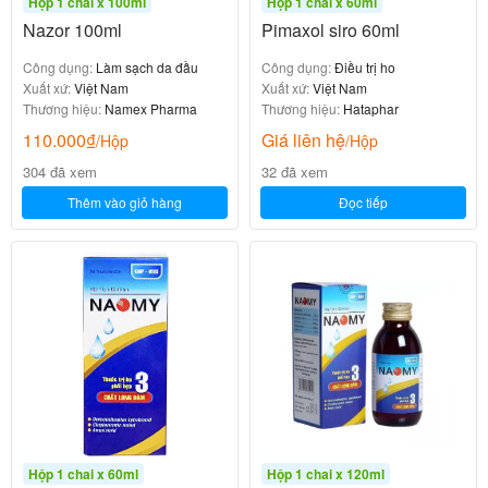
Hộp 1 chai x 100ml
Hộp 1 chai x 60ml
Nazor 100ml
Pimaxol siro 60ml
Công dụng:
Làm sạch da đầu
Công dụng:
Điều trị ho
Xuất xứ:
Việt Nam
Xuất xứ:
Việt Nam
Thương hiệu:
Namex Pharma
Thương hiệu:
Hataphar
110.000
₫
Giá liên hệ
/Hộp
/Hộp
304 đã xem
32 đã xem
Thêm vào giỏ hàng
Đọc tiếp
Hộp 1 chai x 60ml
Hộp 1 chai x 120ml