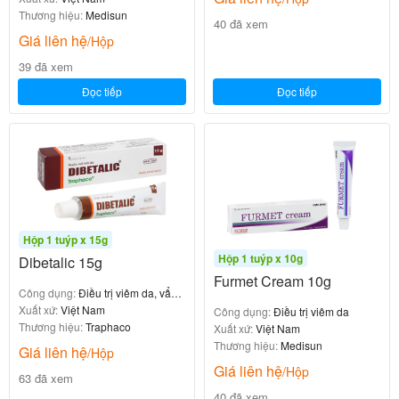
Thương hiệu:
Medisun
40 đã xem
Giá liên hệ
/Hộp
39 đã xem
Đọc tiếp
Đọc tiếp
Hộp 1 tuýp x 15g
Hộp 1 tuýp x 10g
Dibetalic 15g
Furmet Cream 10g
Công dụng:
Điều trị viêm da, vẩy
nến, eczema
Xuất xứ:
Việt Nam
Công dụng:
Điều trị viêm da
Thương hiệu:
Traphaco
Xuất xứ:
Việt Nam
Thương hiệu:
Medisun
Giá liên hệ
/Hộp
Giá liên hệ
/Hộp
63 đã xem
40 đã xem