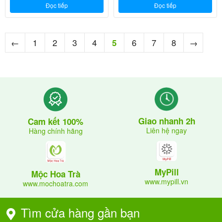
Đọc tiếp
Đọc tiếp
←
1
2
3
4
6
7
8
→
5
Giao nhanh 2h
Cam kết 100%
Liên hệ ngay
Hàng chính hãng
MyPill
Mộc Hoa Trà
www.mypill.vn
www.mochoatra.com
Tìm cửa hàng gần bạn