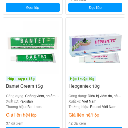
Đọc tiếp
Đọc tiếp
Hộp 1 tuýp x 15g
Hộp 1 tuýp 10g
Bantet Cream 15g
Hepgentex 10g
Công dụng:
Chống viêm, nhiễm
Công dụng:
Điều trị viêm da, nấm
trùng da
Xuất xứ:
Pakistan
da
Xuất xứ:
Việt Nam
Thương hiệu:
Bio-Labs
Thương hiệu:
Rousel Việt Nam
Giá liên hệ
Giá liên hệ
/Hộp
/Hộp
37 đã xem
42 đã xem