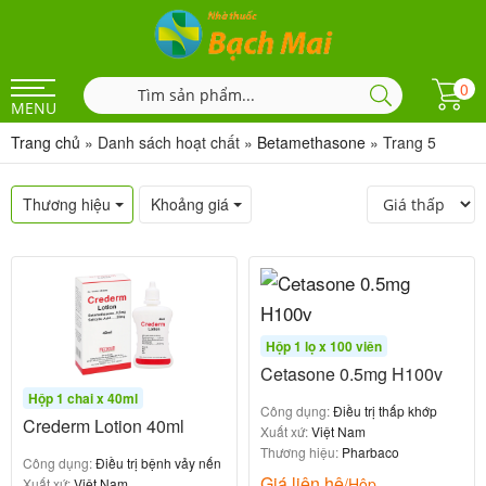
0
MENU
Trang chủ
»
Danh sách hoạt chất
»
Betamethasone
»
Trang 5
Thương hiệu
Khoảng giá
Hộp 1 lọ x 100 viên
Cetasone 0.5mg H100v
Hộp 1 chai x 40ml
Công dụng:
Điều trị thấp khớp
Crederm Lotion 40ml
Xuất xứ:
Việt Nam
Thương hiệu:
Pharbaco
Công dụng:
Điều trị bệnh vảy nến
Giá liên hệ
/Hộp
Xuất xứ:
Việt Nam