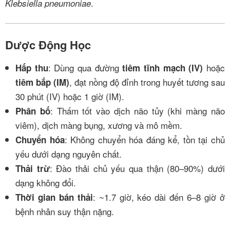
.
Klebsiella pneumoniae
Dược Động Học
: Dùng qua đường
hoặc
Hấp thu
tiêm tĩnh mạch (IV)
, đạt nồng độ đỉnh trong huyết tương sau
tiêm bắp (IM)
30 phút (IV) hoặc 1 giờ (IM).
: Thấm tốt vào dịch não tủy (khi màng não
Phân bố
viêm), dịch màng bụng, xương và mô mềm.
: Không chuyển hóa đáng kể, tồn tại chủ
Chuyển hóa
yếu dưới dạng nguyên chất.
: Đào thải chủ yếu qua thận (80–90%) dưới
Thải trừ
dạng không đổi.
: ~1.7 giờ, kéo dài đến 6–8 giờ ở
Thời gian bán thải
bệnh nhân suy thận nặng.