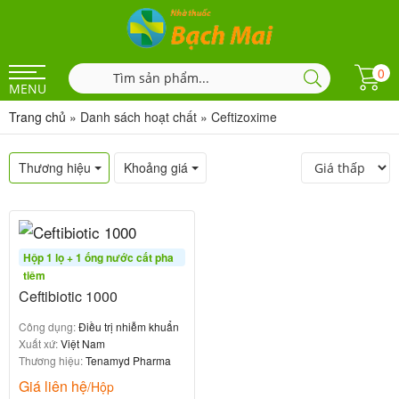
0
MENU
Trang chủ
»
Danh sách hoạt chất
»
Ceftizoxime
Thương hiệu
Khoảng giá
Hộp 1 lọ + 1 ống nước cất pha
tiêm
Ceftibiotic 1000
Công dụng:
Điều trị nhiễm khuẩn
Xuất xứ:
Việt Nam
Thương hiệu:
Tenamyd Pharma
Giá liên hệ
/Hộp