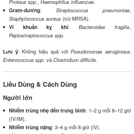
,
.
Proteus spp.
Haemophilus influenzae
:
,
Gram-dương
Streptococcus pneumoniae
(trừ MRSA).
Staphylococcus aureus
:
,
Vi khuẩn kỵ khí
Bacteroides fragilis
Peptostreptococcus spp.
: Không hiệu quả với
,
Lưu ý
Pseudomonas aeruginosa
và
.
Enterococcus spp.
Clostridium difficile
Liều Dùng & Cách Dùng
Người lớn
: 1–2 g mỗi 8–12 giờ
Nhiễm trùng nhẹ đến trung bình
(IV/IM).
: 3–4 g mỗi 8 giờ (IV).
Nhiễm trùng nặng