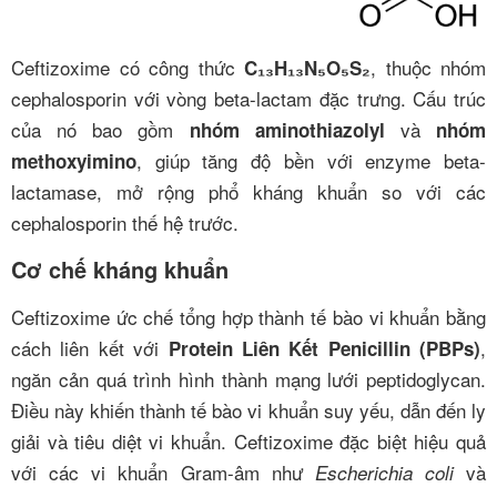
Ceftizoxime có công thức
, thuộc nhóm
C₁₃H₁₃N₅O₅S₂
cephalosporin với vòng beta-lactam đặc trưng. Cấu trúc
của nó bao gồm
và
nhóm aminothiazolyl
nhóm
, giúp tăng độ bền với enzyme beta-
methoxyimino
lactamase, mở rộng phổ kháng khuẩn so với các
cephalosporin thế hệ trước.
Cơ chế kháng khuẩn
Ceftizoxime ức chế tổng hợp thành tế bào vi khuẩn bằng
cách liên kết với
,
Protein Liên Kết Penicillin (PBPs)
ngăn cản quá trình hình thành mạng lưới peptidoglycan.
Điều này khiến thành tế bào vi khuẩn suy yếu, dẫn đến ly
giải và tiêu diệt vi khuẩn. Ceftizoxime đặc biệt hiệu quả
với các vi khuẩn Gram-âm như
và
Escherichia coli