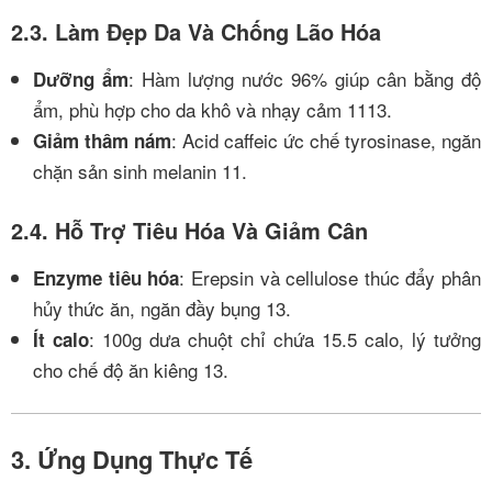
2.3. Làm Đẹp Da Và Chống Lão Hóa
: Hàm lượng nước 96% giúp cân bằng độ
Dưỡng ẩm
ẩm, phù hợp cho da khô và nhạy cảm
11
13
.
: Acid caffeic ức chế tyrosinase, ngăn
Giảm thâm nám
chặn sản sinh melanin
11
.
2.4. Hỗ Trợ Tiêu Hóa Và Giảm Cân
: Erepsin và cellulose thúc đẩy phân
Enzyme tiêu hóa
hủy thức ăn, ngăn đầy bụng
13
.
: 100g dưa chuột chỉ chứa 15.5 calo, lý tưởng
Ít calo
cho chế độ ăn kiêng
13
.
3. Ứng Dụng Thực Tế