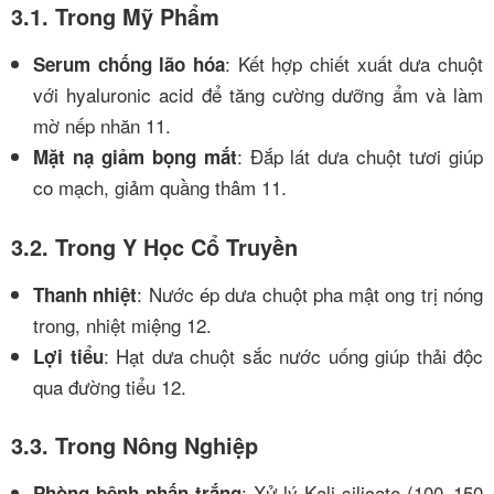
3.1. Trong Mỹ Phẩm
: Kết hợp chiết xuất dưa chuột
Serum chống lão hóa
với hyaluronic acid để tăng cường dưỡng ẩm và làm
mờ nếp nhăn
11
.
: Đắp lát dưa chuột tươi giúp
Mặt nạ giảm bọng mắt
co mạch, giảm quầng thâm
11
.
3.2. Trong Y Học Cổ Truyền
: Nước ép dưa chuột pha mật ong trị nóng
Thanh nhiệt
trong, nhiệt miệng
12
.
: Hạt dưa chuột sắc nước uống giúp thải độc
Lợi tiểu
qua đường tiểu
12
.
3.3. Trong Nông Nghiệp
: Xử lý Kali silicate (100–150
Phòng bệnh phấn trắng