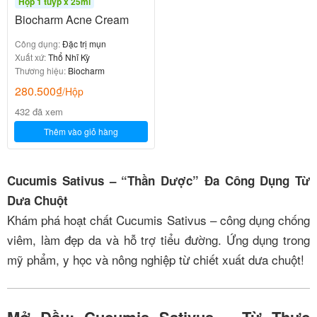
Hộp 1 tuýp x 25ml
Biocharm Acne Cream
Công dụng:
Đặc trị mụn
Xuất xứ:
Thổ Nhĩ Kỳ
Thương hiệu:
Biocharm
280.500
₫
/Hộp
432 đã xem
Thêm vào giỏ hàng
Cucumis Sativus – “Thần Dược” Đa Công Dụng Từ
Dưa Chuột
Khám phá hoạt chất Cucumis Sativus – công dụng chống
viêm, làm đẹp da và hỗ trợ tiểu đường. Ứng dụng trong
mỹ phẩm, y học và nông nghiệp từ chiết xuất dưa chuột!