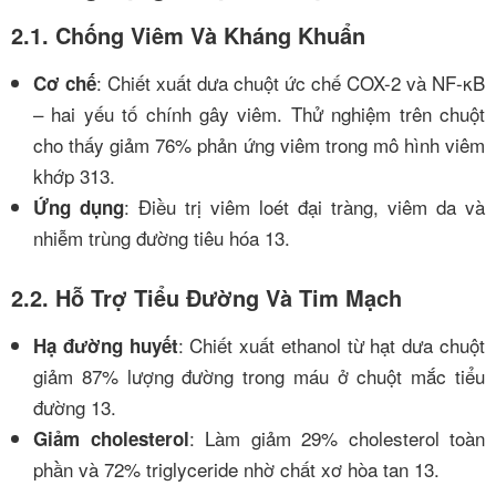
2.1. Chống Viêm Và Kháng Khuẩn
: Chiết xuất dưa chuột ức chế COX-2 và NF-κB
Cơ chế
– hai yếu tố chính gây viêm. Thử nghiệm trên chuột
cho thấy giảm 76% phản ứng viêm trong mô hình viêm
khớp
3
13
.
: Điều trị viêm loét đại tràng, viêm da và
Ứng dụng
nhiễm trùng đường tiêu hóa
13
.
2.2. Hỗ Trợ Tiểu Đường Và Tim Mạch
: Chiết xuất ethanol từ hạt dưa chuột
Hạ đường huyết
giảm 87% lượng đường trong máu ở chuột mắc tiểu
đường
13
.
: Làm giảm 29% cholesterol toàn
Giảm cholesterol
phần và 72% triglyceride nhờ chất xơ hòa tan
13
.