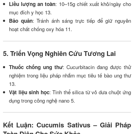
: 10–15g chiết xuất khô/ngày cho
Liều lượng an toàn
mục đích y học
13
.
: Tránh ánh sáng trực tiếp để giữ nguyên
Bảo quản
hoạt chất chống oxy hóa
11
.
5. Triển Vọng Nghiên Cứu Tương Lai
: Cucurbitacin đang được thử
Thuốc chống ung thư
nghiệm trong liệu pháp nhắm mục tiêu tế bào ung thư
13
.
: Tinh thể silica từ vỏ dưa chuột ứng
Vật liệu sinh học
dụng trong công nghệ nano
5
.
Kết Luận: Cucumis Sativus – Giải Pháp
Toàn Diện Cho Sức Khỏe