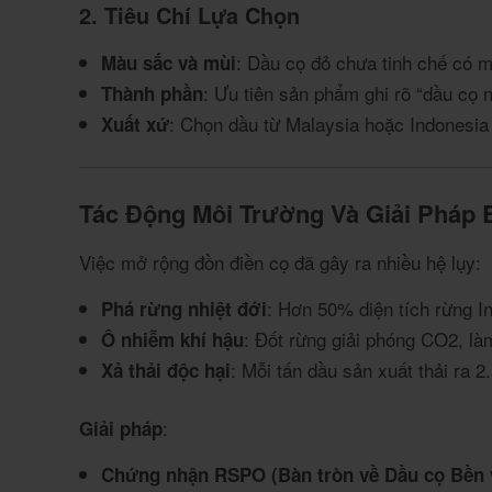
2. Tiêu Chí Lựa Chọn
: Dầu cọ đỏ chưa tinh chế có 
Màu sắc và mùi
: Ưu tiên sản phẩm ghi rõ “dầu cọ
Thành phần
: Chọn dầu từ Malaysia hoặc Indonesia
Xuất xứ
Tác Động Môi Trường Và Giải Pháp
Việc mở rộng đồn điền cọ đã gây ra nhiều hệ lụy:
: Hơn 50% diện tích rừng In
Phá rừng nhiệt đới
: Đốt rừng giải phóng CO2, là
Ô nhiễm khí hậu
: Mỗi tấn dầu sản xuất thải ra 
Xả thải độc hại
:
Giải pháp
Chứng nhận RSPO (Bàn tròn về Dầu cọ Bền