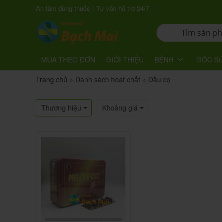
|
An tâm dùng thuốc
Tư vấn hỗ trợ 24/7
MUA THEO ĐƠN
GIỚI THIỆU
BỆNH
GÓC S
Trang chủ
»
Danh sách hoạt chất
»
Dầu cọ
Thương hiệu
Khoảng giá