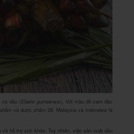
ả cọ dầu (
). Với màu đỏ cam đặc
Elaeis guineensis
mỹ phẩm và dược phẩm
2
8
. Malaysia và Indonesia là
và hỗ trợ sức khỏe. Tuy nhiên, việc sản xuất dầu