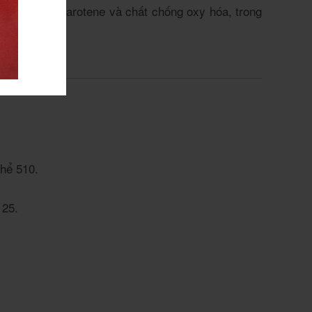
 nguyên beta-carotene và chất chống oxy hóa, trong
thể
5
10
.
u
2
5
.