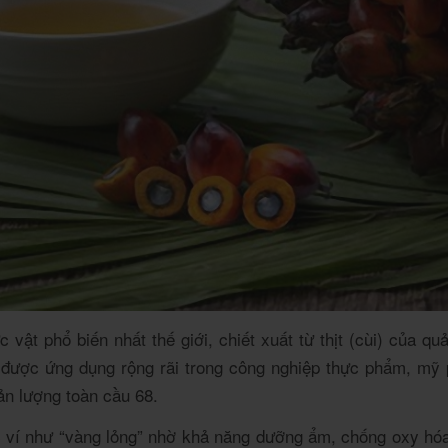
 vật phổ biến nhất thế giới, chiết xuất từ thịt (cùi) của qu
cọ được ứng dụng rộng rãi trong công nghiệp thực phẩm, 
ản lượng toàn cầu
6
8
.
c ví như “vàng lỏng” nhờ khả năng dưỡng ẩm, chống oxy hóa 