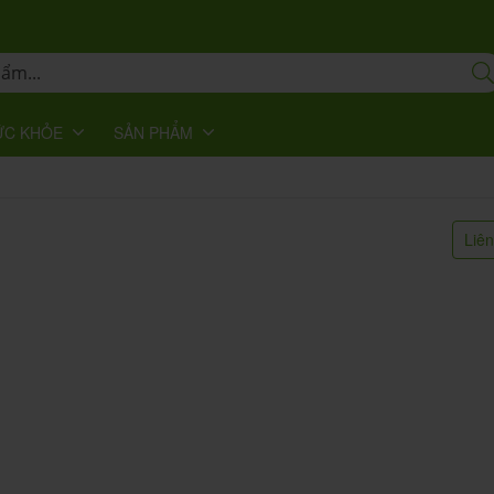
ỨC KHỎE
SẢN PHẨM
Liê