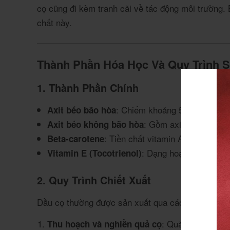
cọ cũng đi kèm tranh cãi về tác động môi trường.
chất này.
Thành Phần Hóa Học Và Quy Trình S
1. Thành Phần Chính
: Chiếm khoảng 50%, chủ yếu l
Axit béo bão hòa
: Gồm axit oleic (40%)
Axit béo không bão hòa
: Tiền chất vitamin A, hàm lượng
Beta-carotene
: Dạng hoạt tính sinh 
Vitamin E (Tocotrienol)
2. Quy Trình Chiết Xuất
Dầu cọ thường được sản xuất qua các bước:
: Quả tươi được é
Thu hoạch và nghiền quả cọ