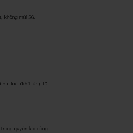
t, không mùi
2
6
.
 dụ: loài đười ươi)
10
.
 trọng quyền lao động.