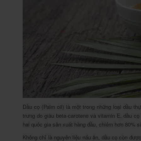
Dầu cọ (Palm oil) là một trong những loại dầu thực
trưng do giàu beta-carotene và vitamin E, dầu 
hai quốc gia sản xuất hàng đầu, chiếm hơn 80% s
Không chỉ là nguyên liệu nấu ăn, dầu cọ còn đượ