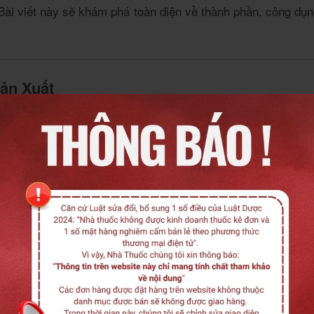
 Bài viết này sẽ khám phá toàn diện về thành phần, công d
ản Xuất
à axit palmitic (44%) – giúp dầu ổn định ở nhiệt độ cao, lý
 và axit linoleic (10%) – hỗ trợ cân bằng cholesterol và ti
 cao gấp 15 lần cà rốt – tăng cường thị lực và chống oxy h
học mạnh, gấp 40–60 lần vitamin E thông thường – ngăn ngừ
p để tách dầu thô.