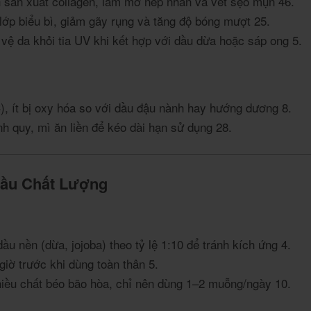
ch sản xuất collagen, làm mờ nếp nhăn và vết sẹo mụn
4
6
.
o lớp biểu bì, giảm gãy rụng và tăng độ bóng mượt
2
5
.
 vệ da khỏi tia UV khi kết hợp với dầu dừa hoặc sáp ong
5
.
C), ít bị oxy hóa so với dầu đậu nành hay hướng dương
8
.
nh quy, mì ăn liền để kéo dài hạn sử dụng
2
8
.
Dầu Chất Lượng
dầu nền (dừa, jojoba) theo tỷ lệ 1:10 để tránh kích ứng
4
.
 giờ trước khi dùng toàn thân
5
.
hiều chất béo bão hòa, chỉ nên dùng 1–2 muỗng/ngày
10
.