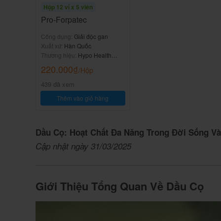
Hộp 12 vỉ x 5 viên
Pro-Forpatec
Công dụng:
Giải độc gan
Xuất xứ:
Hàn Quốc
Thương hiệu:
Hypo Health
Care
220.000
₫
/Hộp
439 đã xem
Thêm vào giỏ hàng
Dầu Cọ: Hoạt Chất Đa Năng Trong Đời Sống V
Cập nhật ngày 31/03/2025
Giới Thiệu Tổng Quan Về Dầu Cọ