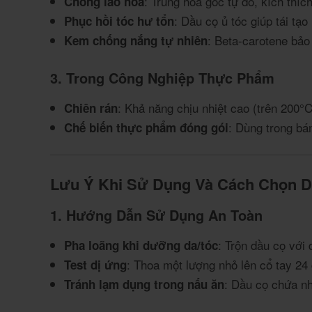
: Trung hòa gốc tự do, kích thí
Chống lão hóa
: Dầu cọ ủ tóc giúp tái tạ
Phục hồi tóc hư tổn
: Beta-carotene bảo
Kem chống nắng tự nhiên
3. Trong Công Nghiệp Thực Phẩm
: Khả năng chịu nhiệt cao (trên 200°
Chiên rán
: Dùng trong bá
Chế biến thực phẩm đóng gói
Lưu Ý Khi Sử Dụng Và Cách Chọn 
1. Hướng Dẫn Sử Dụng An Toàn
: Trộn dầu cọ với 
Pha loãng khi dưỡng da/tóc
: Thoa một lượng nhỏ lên cổ tay 24
Test dị ứng
: Dầu cọ chứa n
Tránh lạm dụng trong nấu ăn