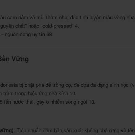
màu cam đậm và mùi thơm nhẹ; dầu tinh luyện màu vàng nhạ
 nguyên chất” hoặc “cold-pressed”
4
.
 – nguồn cung uy tín
6
8
.
 Bền Vững
donesia bị chặt phá để trồng cọ, đe dọa đa dạng sinh học (ví
m trầm trọng hiệu ứng nhà kính
10
.
2.5 tấn nước thải, gây ô nhiễm sông ngòi
10
.
: Tiêu chuẩn đảm bảo sản xuất không phá rừng và tôn
 vững)