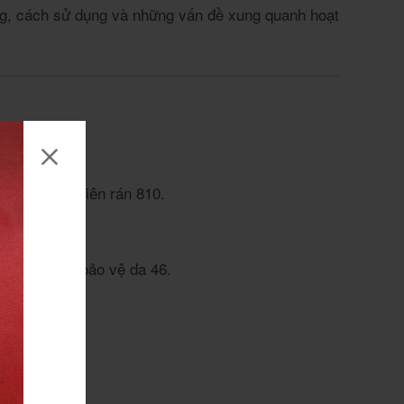
ụng, cách sử dụng và những vấn đề xung quanh hoạt
 tưởng cho chiên rán
8
10
.
m mạch
2
10
.
óa
2
6
.
a lão hóa và bảo vệ da
4
6
.