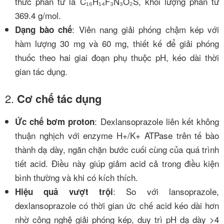
thức phân tử là C₁₆H₁₄F₃N₃O₂S, khối lượng phân tử
369.4 g/mol.
: Viên nang giải phóng chậm kép với
Dạng bào chế
hàm lượng 30 mg và 60 mg, thiết kế để giải phóng
thuốc theo hai giai đoạn phụ thuộc pH, kéo dài thời
gian tác dụng.
2.
Cơ chế tác dụng
: Dexlansoprazole liên kết không
Ức chế bơm proton
thuận nghịch với enzyme H+/K+ ATPase trên tế bào
thành dạ dày, ngăn chặn bước cuối cùng của quá trình
tiết acid. Điều này giúp giảm acid cả trong điều kiện
bình thường và khi có kích thích.
: So với lansoprazole,
Hiệu quả vượt trội
dexlansoprazole có thời gian ức chế acid kéo dài hơn
nhờ công nghệ giải phóng kép, duy trì pH dạ dày >4