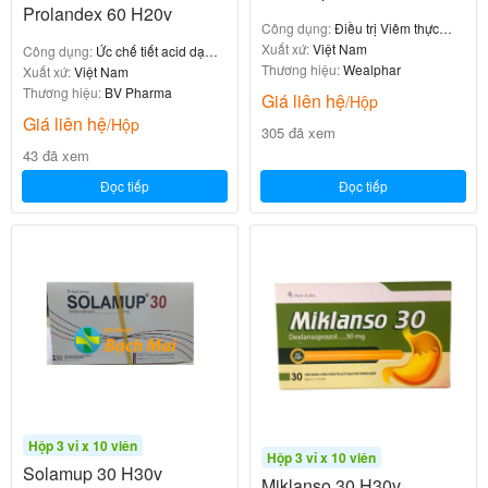
Prolandex 60 H20v
Công dụng:
Điều trị Viêm thực
quản ăn mòn
Xuất xứ:
Việt Nam
Công dụng:
Ức chế tiết acid dạ
Thương hiệu:
Wealphar
dày
Xuất xứ:
Việt Nam
Thương hiệu:
BV Pharma
Giá liên hệ
/Hộp
Giá liên hệ
/Hộp
305 đã xem
43 đã xem
Đọc tiếp
Đọc tiếp
Hộp 3 vỉ x 10 viên
Hộp 3 vỉ x 10 viên
Solamup 30 H30v
Miklanso 30 H30v