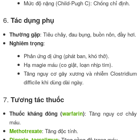
Mức độ nặng (Child-Pugh C): Chống chỉ định.
6.
Tác dụng phụ
: Tiêu chảy, đau bụng, buồn nôn, đầy hơi.
Thường gặp
:
Nghiêm trọng
Phản ứng dị ứng (phát ban, khó thở).
Hạ magie máu (co giật, loạn nhịp tim).
Tăng nguy cơ gãy xương và nhiễm Clostridium
difficile khi dùng dài ngày.
7.
Tương tác thuốc
: Tăng nguy cơ chảy
Thuốc kháng đông (
warfarin
)
máu.
: Tăng độc tính.
Methotrexate
: Tăng nồng độ trong máu.
Digoxin
,
tacrolimus