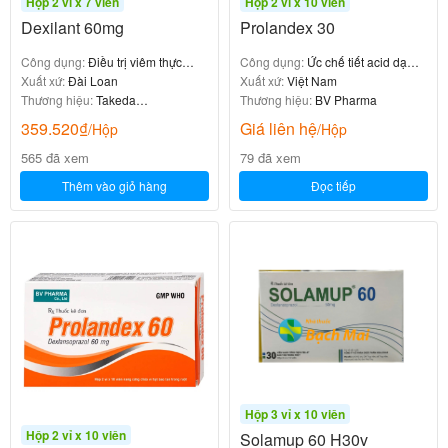
Hộp 2 vỉ x 7 viên
Hộp 2 vỉ x 10 viên
Dexilant 60mg
Prolandex 30
Công dụng:
Điều trị viêm thực
Công dụng:
Ức chế tiết acid dạ
quản
Xuất xứ:
Đài Loan
dày
Xuất xứ:
Việt Nam
Thương hiệu:
Takeda
Thương hiệu:
BV Pharma
Pharmaceutical
359.520
₫
Giá liên hệ
/Hộp
/Hộp
565 đã xem
79 đã xem
Thêm vào giỏ hàng
Đọc tiếp
Hộp 3 vỉ x 10 viên
Hộp 2 vỉ x 10 viên
Solamup 60 H30v