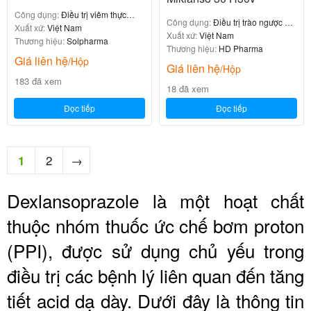
Công dụng:
Điều trị viêm thực
Công dụng:
Điều trị trào ngược dạ
quản ăn mòn
Xuất xứ:
Việt Nam
dày – thực quản
Xuất xứ:
Việt Nam
Thương hiệu:
Solpharma
Thương hiệu:
HD Pharma
Giá liên hệ
/Hộp
Giá liên hệ
/Hộp
183 đã xem
18 đã xem
Đọc tiếp
Đọc tiếp
2
→
1
Dexlansoprazole là một hoạt chất
thuộc nhóm thuốc ức chế bơm proton
(PPI), được sử dụng chủ yếu trong
điều trị các bệnh lý liên quan đến tăng
tiết acid dạ dày. Dưới đây là thông tin