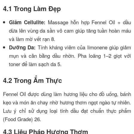
4.1 Trong Làm Đẹp
Massage hỗn hợp Fennel Oil + dầu
Giảm Cellulite:
dừa lên vùng da sần vỏ cam giúp tăng tuần hoàn máu
và làm mờ vết rạn
8
.
Tính kháng viêm của limonene giúp giảm
Dưỡng Da:
mụn và cân bằng dầu nhờn. Pha loãng 1–2 giọt với
toner để làm sạch da
5
.
4.2 Trong Ẩm Thực
Fennel Oil được dùng làm hương liệu cho đồ uống, bánh
kẹo và món ăn chay nhờ hương thơm ngọt ngào tự nhiên.
Lưu ý chỉ sử dụng loại tinh dầu đạt chuẩn thực phẩm
(Food Grade)
2
6
.
4.3 Liệu Pháp Hương Thơm