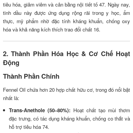
tiêu hóa, giảm viêm và cân bằng nội tiết tố
4
7
. Ngày nay,
tinh dầu này được ứng dụng rộng rãi trong y học, ẩm
thực, mỹ phẩm nhờ đặc tính kháng khuẩn, chống oxy
hóa và khả năng kích thích trao đổi chất
1
6
.
2. Thành Phần Hóa Học & Cơ Chế Hoạt
Động
Thành Phần Chính
Fennel Oil chứa hơn 20 hợp chất hữu cơ, trong đó nổi bật
nhất là:
Hoạt chất tạo mùi thơm
Trans-Anethole (50–80%):
đặc trưng, có tác dụng kháng khuẩn, chống co thắt và
hỗ trợ tiêu hóa
7
4
.