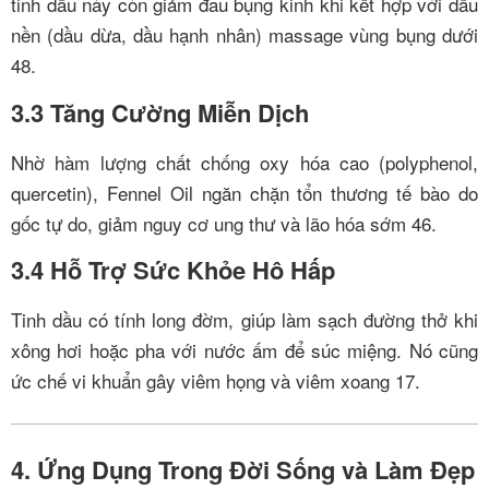
tinh dầu này còn giảm đau bụng kinh khi kết hợp với dầu
nền (dầu dừa, dầu hạnh nhân) massage vùng bụng dưới
4
8
.
3.3 Tăng Cường Miễn Dịch
Nhờ hàm lượng chất chống oxy hóa cao (polyphenol,
quercetin), Fennel Oil ngăn chặn tổn thương tế bào do
gốc tự do, giảm nguy cơ ung thư và lão hóa sớm
4
6
.
3.4 Hỗ Trợ Sức Khỏe Hô Hấp
Tinh dầu có tính long đờm, giúp làm sạch đường thở khi
xông hơi hoặc pha với nước ấm để súc miệng. Nó cũng
ức chế vi khuẩn gây viêm họng và viêm xoang
1
7
.
4. Ứng Dụng Trong Đời Sống và Làm Đẹp