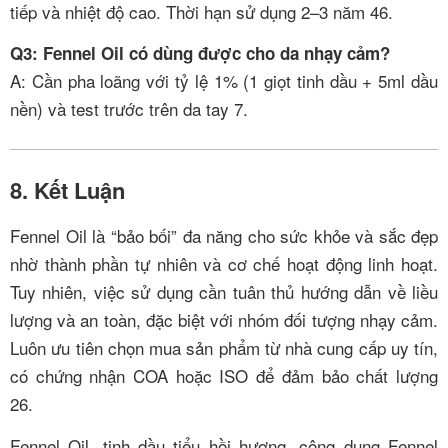
tiếp và nhiệt độ cao. Thời hạn sử dụng 2–3 năm
4
6
.
Q3: Fennel Oil có dùng được cho da nhạy cảm?
A: Cần pha loãng với tỷ lệ 1% (1 giọt tinh dầu + 5ml dầu
nền) và test trước trên da tay
7
.
8. Kết Luận
Fennel Oil là “bảo bối” đa năng cho sức khỏe và sắc đẹp
nhờ thành phần tự nhiên và cơ chế hoạt động linh hoạt.
Tuy nhiên, việc sử dụng cần tuân thủ hướng dẫn về liều
lượng và an toàn, đặc biệt với nhóm đối tượng nhạy cảm.
Luôn ưu tiên chọn mua sản phẩm từ nhà cung cấp uy tín,
có chứng nhận COA hoặc ISO để đảm bảo chất lượng
2
6
.
Fennel Oil, tinh dầu tiểu hồi hương, công dụng Fennel