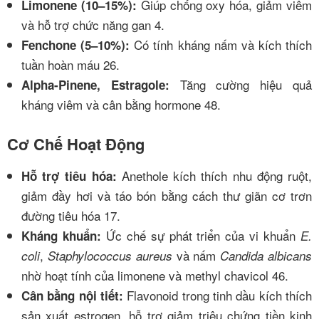
Giúp chống oxy hóa, giảm viêm
Limonene (10–15%):
và hỗ trợ chức năng gan
4
.
Có tính kháng nấm và kích thích
Fenchone (5–10%):
tuần hoàn máu
2
6
.
Tăng cường hiệu quả
Alpha-Pinene, Estragole:
kháng viêm và cân bằng hormone
4
8
.
Cơ Chế Hoạt Động
Anethole kích thích nhu động ruột,
Hỗ trợ tiêu hóa:
giảm đầy hơi và táo bón bằng cách thư giãn cơ trơn
đường tiêu hóa
1
7
.
Ức chế sự phát triển của vi khuẩn
Kháng khuẩn:
E.
,
và nấm
coli
Staphylococcus aureus
Candida albicans
nhờ hoạt tính của limonene và methyl chavicol
4
6
.
Flavonoid trong tinh dầu kích thích
Cân bằng nội tiết:
sản xuất estrogen, hỗ trợ giảm triệu chứng tiền kinh