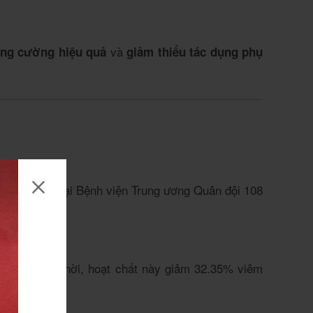
và
ăng cường hiệu quả
giảm thiểu tác dụng phụ
 Nghiên cứu tại Bệnh viện Trung ương Quân đội 108
 dày. Đồng thời, hoạt chất này giảm 32.35% viêm