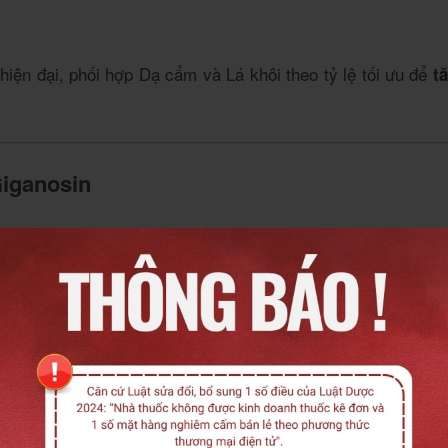
hiện đại, phối hợp Dạ cẩm và Lá khôi theo tỷ lệ tối ưu để
t
Giganosin
ạ dày, hạn chế tình trạng trào ngược và bào mòn niêm mạc.
ị về mức bình thường sau khi sử dụng
4
6
.
– nguyên nhân chính gây viêm loét dạ
obacter pylori (HP)