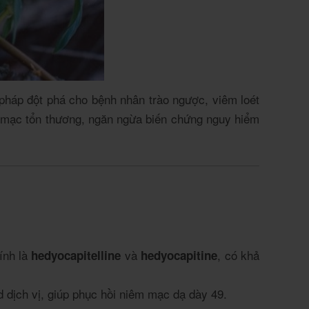
 pháp đột phá cho bệnh nhân trào ngược, viêm loét
m mạc tổn thương, ngăn ngừa biến chứng nguy hiểm
ính là
và
, có khả
hedyocapitelline
hedyocapitine
d dịch vị, giúp phục hồi niêm mạc dạ dày
4
9
.