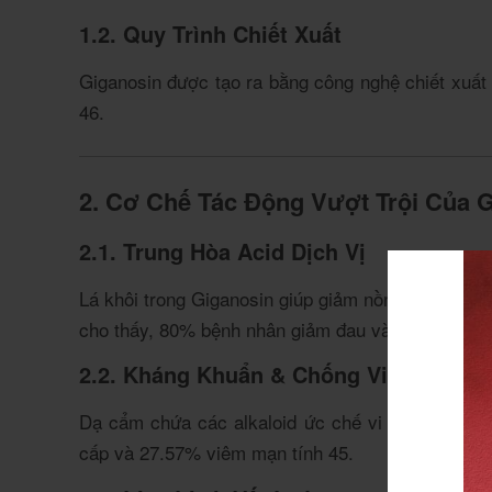
1.2. Quy Trình Chiết Xuất
Giganosin được tạo ra bằng công nghệ chiết xuất 
4
6
.
2. Cơ Chế Tác Động Vượt Trội Của 
2.1. Trung Hòa Acid Dịch Vị
Lá khôi trong Giganosin giúp giảm nồng độ acid d
cho thấy, 80% bệnh nhân giảm đau và acid dịch v
2.2. Kháng Khuẩn & Chống Viêm
Dạ cẩm chứa các alkaloid ức chế vi khuẩn
Helic
cấp và 27.57% viêm mạn tính
4
5
.