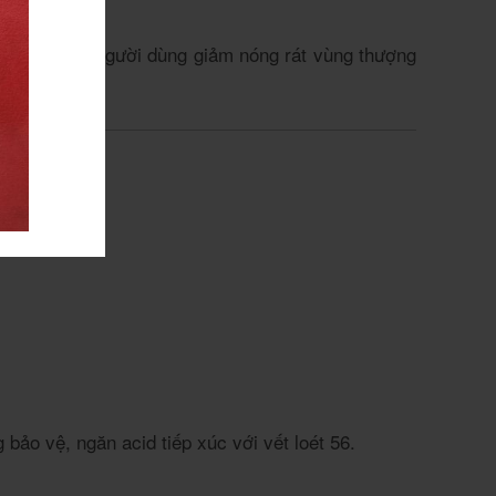
 nhận, 95.2% người dùng giảm nóng rát vùng thượng
bảo vệ, ngăn acid tiếp xúc với vết loét
5
6
.