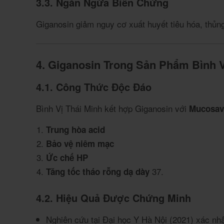
3.3. Ngăn Ngừa Biến Chứng
Giganosin giảm nguy cơ xuất huyết tiêu hóa, thủn
4. Giganosin Trong Sản Phẩm Bình V
4.1. Công Thức Độc Đáo
Bình Vị Thái Minh kết hợp Giganosin với
Mucosav
Trung hòa acid
Bảo vệ niêm mạc
Ức chế HP
3
7
.
Tăng tốc tháo rỗng dạ dày
4.2. Hiệu Quả Được Chứng Minh
Nghiên cứu tại Đại học Y Hà Nội (2021) xác nh