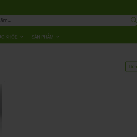
ỨC KHỎE
SẢN PHẨM
Liê