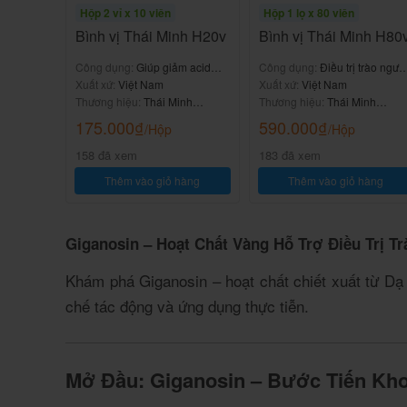
Hộp 2 vỉ x 10 viên
Hộp 1 lọ x 80 viên
Bình vị Thái Minh H20v
Bình vị Thái Minh H80
Công dụng:
Giúp giảm acid
Công dụng:
Điều trị trào ngượ
dịch vị
Xuất xứ:
Việt Nam
dạ dày
Xuất xứ:
Việt Nam
Thương hiệu:
Thái Minh
Thương hiệu:
Thái Minh
Pharmaceuticals
Pharmaceuticals
175.000
₫
590.000
₫
/Hộp
/Hộp
158 đã xem
183 đã xem
Thêm vào giỏ hàng
Thêm vào giỏ hàng
Giganosin – Hoạt Chất Vàng Hỗ Trợ Điều Trị T
Khám phá Giganosin – hoạt chất chiết xuất từ Dạ 
chế tác động và ứng dụng thực tiễn.
Mở Đầu: Giganosin – Bước Tiến Kh