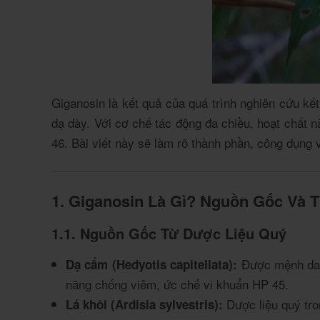
Giganosin là kết quả của quá trình nghiên cứu kế
dạ dày. Với cơ chế tác động đa chiều, hoạt chất
4
6
. Bài viết này sẽ làm rõ thành phần, công dụng 
1. Giganosin Là Gì? Nguồn Gốc Và 
1.1. Nguồn Gốc Từ Dược Liệu Quý
Được mệnh danh
Dạ cẩm (Hedyotis capitellata):
năng chống viêm, ức chế vi khuẩn HP
4
5
.
Dược liệu quý tro
Lá khôi (Ardisia sylvestris):