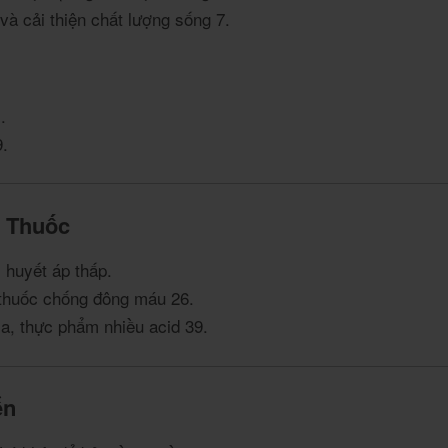
và cải thiện chất lượng sống
7
.
.
9
.
c Thuốc
 huyết áp thấp.
 thuốc chống đông máu
2
6
.
ia, thực phẩm nhiều acid
3
9
.
ển