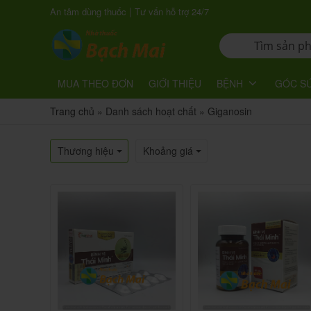
|
An tâm dùng thuốc
Tư vấn hỗ trợ 24/7
MUA THEO ĐƠN
GIỚI THIỆU
BỆNH
GÓC S
Trang chủ
»
Danh sách hoạt chất
»
Giganosin
Thương hiệu
Khoảng giá