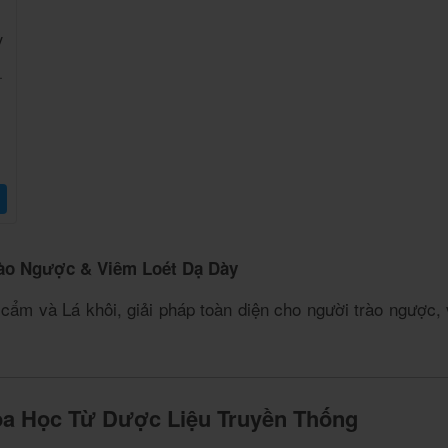
v
c
rào Ngược & Viêm Loét Dạ Dày
cẩm và Lá khôi, giải pháp toàn diện cho người trào ngược, v
oa Học Từ Dược Liệu Truyền Thống