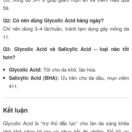
5
9
.
Q2: Có nên dùng Glycolic Acid hàng ngày?
Chỉ nên dùng 3–4 lần/tuần, tránh lạm dụng gây mỏng da
11
.
Q3: Glycolic Acid và Salicylic Acid – loại nào tốt
hơn?
Tốt cho da khô, lão hóa.
Glycolic Acid:
Ưu tiên cho da dầu, mụn viêm
Salicylic Acid (BHA):
4
11
.
Kết luận
Glycolic Acid là “trợ thủ đắc lực” cho làn da sáng khỏe
nhờ khả năng tái tạo và phục hồi đa nhiệm. Để tối ưu