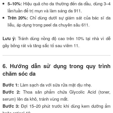
Hiệu quả cho da thường đến da dầu, dùng 3–4
5–10%:
lần/tuần để trị mụn và làm sáng da
9
11
.
Chỉ dùng dưới sự giám sát của bác sĩ da
Trên 20%:
liễu, áp dụng trong peel da chuyên sâu
6
11
.
Tránh dùng nồng độ cao trên 10% tại nhà vì dễ
Lưu ý:
gây bỏng rát và tăng sắc tố sau viêm
11
.
6. Hướng dẫn sử dụng trong quy trình
chăm sóc da
Làm sạch da với sữa rửa mặt dịu nhẹ.
Bước 1:
Thoa sản phẩm chứa Glycolic Acid (toner,
Bước 2:
serum) lên da khô, tránh vùng mắt.
Đợi 15–20 phút trước khi dùng kem dưỡng ẩm
Bước 3:
hoặc retinol
10
.