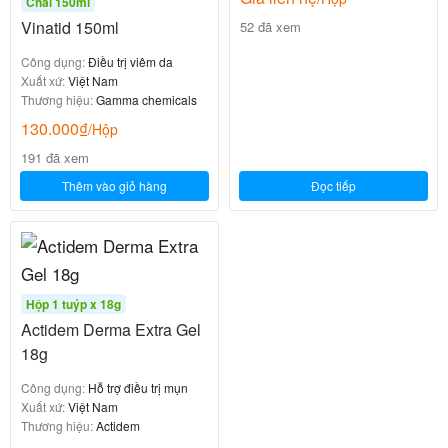
Chai 150ml
Vinatid 150ml
52 đã xem
Công dụng:
Điều trị viêm da
Xuất xứ:
Việt Nam
Thương hiệu:
Gamma chemicals
130.000
₫
/Hộp
191 đã xem
Thêm vào giỏ hàng
Đọc tiếp
Hộp 1 tuýp x 18g
Actidem Derma Extra Gel
18g
Công dụng:
Hỗ trợ điều trị mụn
Xuất xứ:
Việt Nam
Thương hiệu:
Actidem