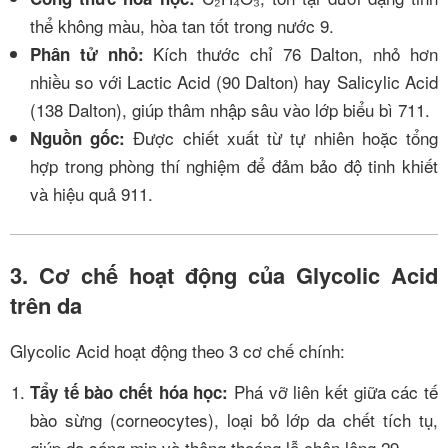
thể không màu, hòa tan tốt trong nước
9
.
Kích thước chỉ 76 Dalton, nhỏ hơn
Phân tử nhỏ:
nhiều so với Lactic Acid (90 Dalton) hay Salicylic Acid
(138 Dalton), giúp thâm nhập sâu vào lớp biểu bì
7
11
.
Được chiết xuất từ tự nhiên hoặc tổng
Nguồn gốc:
hợp trong phòng thí nghiệm để đảm bảo độ tinh khiết
và hiệu quả
9
11
.
3. Cơ chế hoạt động của Glycolic Acid
trên da
Glycolic Acid hoạt động theo 3 cơ chế chính:
Phá vỡ liên kết giữa các tế
Tẩy tế bào chết hóa học:
bào sừng (corneocytes), loại bỏ lớp da chết tích tụ,
giúp da sáng mịn và thông thoáng lỗ chân lông
2
9
.