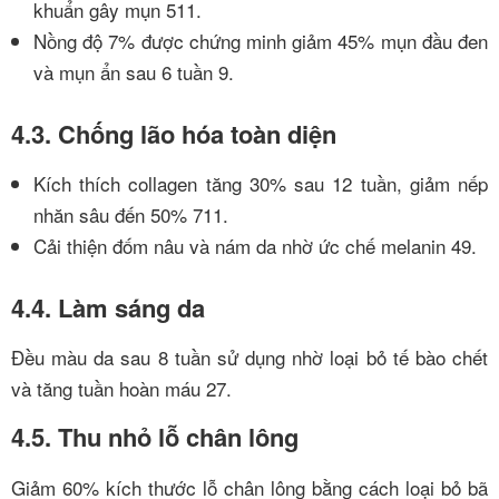
khuẩn gây mụn
5
11
.
Nồng độ 7% được chứng minh giảm 45% mụn đầu đen
và mụn ẩn sau 6 tuần
9
.
4.3. Chống lão hóa toàn diện
Kích thích collagen tăng 30% sau 12 tuần, giảm nếp
nhăn sâu đến 50%
7
11
.
Cải thiện đốm nâu và nám da nhờ ức chế melanin
4
9
.
4.4. Làm sáng da
Đều màu da sau 8 tuần sử dụng nhờ loại bỏ tế bào chết
và tăng tuần hoàn máu
2
7
.
4.5. Thu nhỏ lỗ chân lông
Giảm 60% kích thước lỗ chân lông bằng cách loại bỏ bã