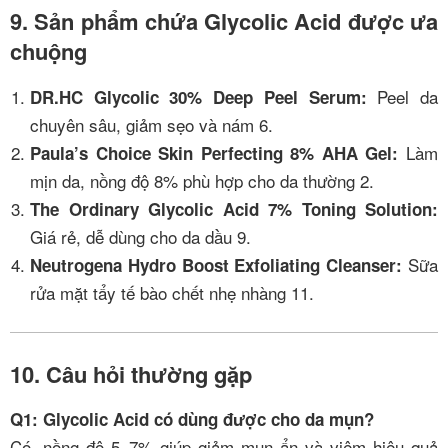
9. Sản phẩm chứa Glycolic Acid được ưa
chuộng
Peel da
DR.HC Glycolic 30% Deep Peel Serum:
chuyên sâu, giảm sẹo và nám
6
.
Làm
Paula’s Choice Skin Perfecting 8% AHA Gel:
mịn da, nồng độ 8% phù hợp cho da thường
2
.
The Ordinary Glycolic Acid 7% Toning Solution:
Giá rẻ, dễ dùng cho da dầu
9
.
Sữa
Neutrogena Hydro Boost Exfoliating Cleanser:
rửa mặt tẩy tế bào chết nhẹ nhàng
11
.
10. Câu hỏi thường gặp
Q1: Glycolic Acid có dùng được cho da mụn?
Có, nồng độ 5–7% giúp giảm mụn ẩn và viêm hiệu quả