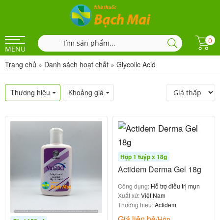
0
MENU
Trang chủ
»
Danh sách hoạt chất
»
Glycolic Acid
Thương hiệu
Khoảng giá
Hộp 1 tuýp x 18g
Actidem Derma Gel 18g
Công dụng:
Hỗ trợ điều trị mụn
Xuất xứ:
Việt Nam
Thương hiệu:
Actidem
Giá liên hệ
/Hộp