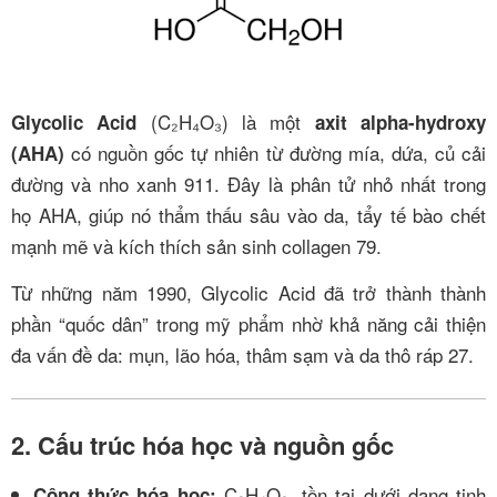
(C₂H₄O₃) là một
Glycolic Acid
axit alpha-hydroxy
có nguồn gốc tự nhiên từ đường mía, dứa, củ cải
(AHA)
đường và nho xanh
9
11
. Đây là phân tử nhỏ nhất trong
họ AHA, giúp nó thẩm thấu sâu vào da, tẩy tế bào chết
mạnh mẽ và kích thích sản sinh collagen
7
9
.
Từ những năm 1990, Glycolic Acid đã trở thành thành
phần “quốc dân” trong mỹ phẩm nhờ khả năng cải thiện
đa vấn đề da: mụn, lão hóa, thâm sạm và da thô ráp
2
7
.
2. Cấu trúc hóa học và nguồn gốc
C₂H₄O₃, tồn tại dưới dạng tinh
Công thức hóa học: