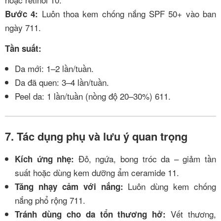
Luôn thoa kem chống nắng SPF 50+ vào ban
Bước 4:
ngày
7
11
.
Tần suất:
Da mới: 1–2 lần/tuần.
Da đã quen: 3–4 lần/tuần.
Peel da: 1 lần/tuần (nồng độ 20–30%)
6
11
.
7. Tác dụng phụ và lưu ý quan trọng
Đỏ, ngứa, bong tróc da – giảm tần
Kích ứng nhẹ:
suất hoặc dùng kem dưỡng ẩm ceramide
11
.
Luôn dùng kem chống
Tăng nhạy cảm với nắng:
nắng phổ rộng
7
11
.
Vết thương,
Tránh dùng cho da tổn thương hở: