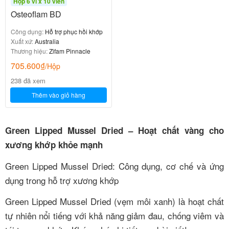
Hộp 6 vỉ x 10 viên
Osteoflam BD
Công dụng:
Hỗ trợ phục hồi khớp
Xuất xứ:
Australia
Thương hiệu:
Zifam Pinnacle
705.600
₫
/Hộp
238 đã xem
Thêm vào giỏ hàng
Green Lipped Mussel Dried – Hoạt chất vàng cho
xương khớp khỏe mạnh
Green Lipped Mussel Dried: Công dụng, cơ chế và ứng
dụng trong hỗ trợ xương khớp
Green Lipped Mussel Dried (vẹm môi xanh) là hoạt chất
tự nhiên nổi tiếng với khả năng giảm đau, chống viêm và