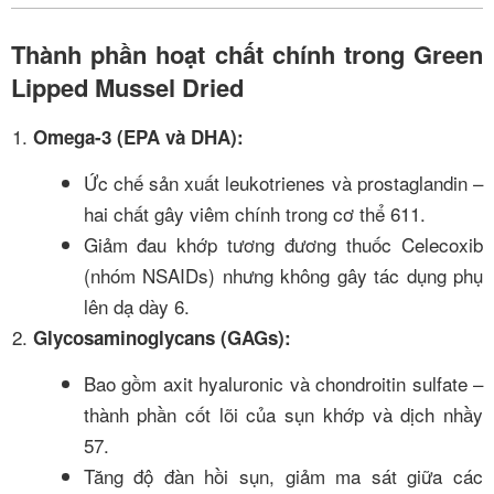
Thành phần hoạt chất chính trong Green
Lipped Mussel Dried
Omega-3 (EPA và DHA):
Ức chế sản xuất leukotrienes và prostaglandin –
hai chất gây viêm chính trong cơ thể
6
11
.
Giảm đau khớp tương đương thuốc Celecoxib
(nhóm NSAIDs) nhưng không gây tác dụng phụ
lên dạ dày
6
.
Glycosaminoglycans (GAGs):
Bao gồm axit hyaluronic và chondroitin sulfate –
thành phần cốt lõi của sụn khớp và dịch nhầy
5
7
.
Tăng độ đàn hồi sụn, giảm ma sát giữa các