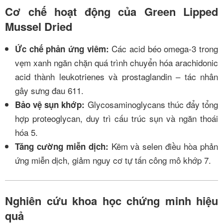
Cơ chế hoạt động của Green Lipped
Mussel Dried
Các acid béo omega-3 trong
Ức chế phản ứng viêm:
vẹm xanh ngăn chặn quá trình chuyển hóa arachidonic
acid thành leukotrienes và prostaglandin – tác nhân
gây sưng đau
6
11
.
Glycosaminoglycans thúc đẩy tổng
Bảo vệ sụn khớp:
hợp proteoglycan, duy trì cấu trúc sụn và ngăn thoái
hóa
5
.
Kẽm và selen điều hòa phản
Tăng cường miễn dịch:
ứng miễn dịch, giảm nguy cơ tự tấn công mô khớp
7
.
Nghiên cứu khoa học chứng minh hiệu
quả