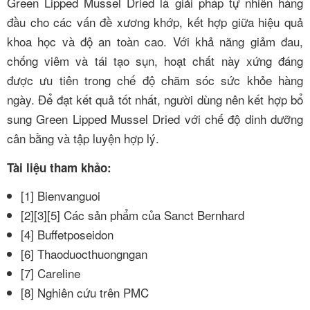
Green Lipped Mussel Dried là giải pháp tự nhiên hàng
đầu cho các vấn đề xương khớp, kết hợp giữa hiệu quả
khoa học và độ an toàn cao. Với khả năng giảm đau,
chống viêm và tái tạo sụn, hoạt chất này xứng đáng
được ưu tiên trong chế độ chăm sóc sức khỏe hàng
ngày. Để đạt kết quả tốt nhất, người dùng nên kết hợp bổ
sung Green Lipped Mussel Dried với chế độ dinh dưỡng
cân bằng và tập luyện hợp lý.
Tài liệu tham khảo:
[1] Bienvanguoi
[2][3][5] Các sản phẩm của Sanct Bernhard
[4] Buffetposeidon
[6] Thaoduocthuongngan
[7] Careline
[8] Nghiên cứu trên PMC