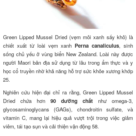
Green Lipped Mussel Dried (vẹm môi xanh sấy khô) là
chiết xuất từ loài vẹm xanh
, sinh
Perna canaliculus
sống chủ yếu ở vùng biển New Zealand. Loài này được
người Maori bản địa sử dụng từ lâu trong ẩm thực và y
học cổ truyền nhờ khả năng hỗ trợ sức khỏe xương khớp
2
5
.
Nghiên cứu hiện đại chỉ ra rằng, Green Lipped Mussel
Dried chứa hơn
như omega-3,
90 dưỡng chất
glycosaminoglycans (GAGs), chondroitin sulfate, và
vitamin C, mang lại hiệu quả vượt trội trong việc giảm
viêm, tái tạo sụn và cải thiện vận động
5
8
.