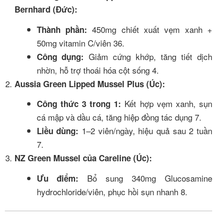
Bernhard (Đức):
450mg chiết xuất vẹm xanh +
Thành phần:
50mg vitamin C/viên
3
6
.
Giảm cứng khớp, tăng tiết dịch
Công dụng:
nhờn, hỗ trợ thoái hóa cột sống
4
.
Aussia Green Lipped Mussel Plus (Úc):
Kết hợp vẹm xanh, sụn
Công thức 3 trong 1:
cá mập và dầu cá, tăng hiệp đồng tác dụng
7
.
1–2 viên/ngày, hiệu quả sau 2 tuần
Liều dùng:
7
.
NZ Green Mussel của Careline (Úc):
Bổ sung 340mg Glucosamine
Ưu điểm:
hydrochloride/viên, phục hồi sụn nhanh
8
.