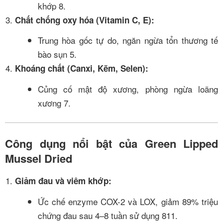
khớp
8
.
Chất chống oxy hóa (Vitamin C, E):
Trung hòa gốc tự do, ngăn ngừa tổn thương tế
bào sụn
5
.
Khoáng chất (Canxi, Kẽm, Selen):
Củng cố mật độ xương, phòng ngừa loãng
xương
7
.
Công dụng nổi bật của Green Lipped
Mussel Dried
Giảm đau và viêm khớp:
Ức chế enzyme COX-2 và LOX, giảm 89% triệu
chứng đau sau 4–8 tuần sử dụng
8
11
.