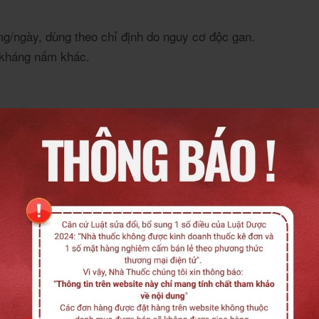
/ngày, dùng theo chỉ định do nguy cơ độc gan.
 kháng nấm khác.
g.
c chế sản xuất cortisol.
1-2 lần/ngày.
ge 3-5 phút, xả sạch. Dùng 2 lần/tuần để phòng tái phát.