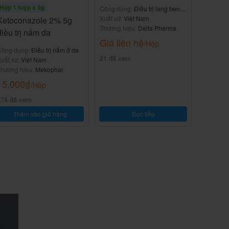
Hộp 1 tuýp x 5g
Công dụng:
Điều trị lang ben,
hắc lào
Xuất xứ:
Việt Nam
Ketoconazole 2% 5g
Thương hiệu:
Delta Pharma
điều trị nấm da
Giá liên hệ
/Hộp
Công dụng:
Điều trị nấm ở da
21 đã xem
uất xứ:
Việt Nam
hương hiệu:
Mekophar
15.000
₫
/Hộp
274 đã xem
Thêm vào giỏ hàng
Đọc tiếp