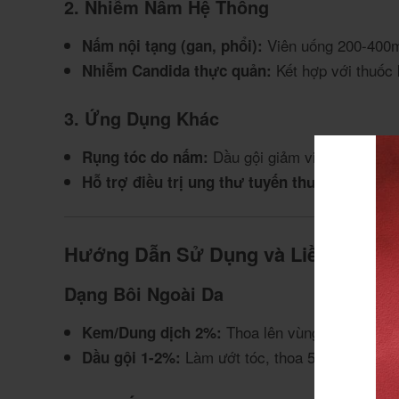
2. Nhiễm Nấm Hệ Thống
Viên uống 200-400mg
Nấm nội tạng (gan, phổi):
Kết hợp với thuốc
Nhiễm Candida thực quản:
3. Ứng Dụng Khác
Dầu gội giảm viêm nang lôn
Rụng tóc do nấm:
Ứ
Hỗ trợ điều trị ung thư tuyến thượng thận:
Hướng Dẫn Sử Dụng và Liều Dùng
Dạng Bôi Ngoài Da
Thoa lên vùng nhiễm nấm 
Kem/Dung dịch 2%:
Làm ướt tóc, thoa 5-10ml, massa
Dầu gội 1-2%: