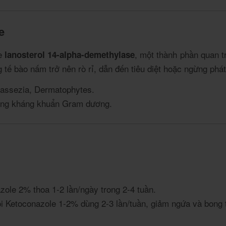
e
me
, một thành phần quan tr
lanosterol 14-alpha-demethylase
tế bào nấm trở nên rò rỉ, dẫn đến tiêu diệt hoặc ngừng phát 
assezia, Dermatophytes.
năng kháng khuẩn Gram dương.
ole 2% thoa 1-2 lần/ngày trong 2-4 tuần.
 Ketoconazole 1-2% dùng 2-3 lần/tuần, giảm ngứa và bong 