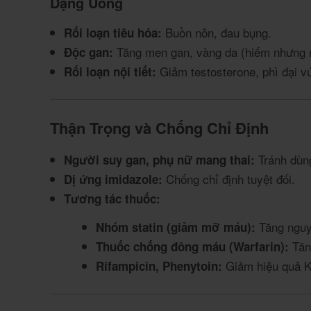
Dạng Uống
Buồn nôn, đau bụng.
Rối loạn tiêu hóa:
Tăng men gan, vàng da (hiếm nhưng 
Độc gan:
Giảm testosterone, phì đại v
Rối loạn nội tiết:
Thận Trọng và Chống Chỉ Định
Tránh dùn
Người suy gan, phụ nữ mang thai:
Chống chỉ định tuyệt đối.
Dị ứng imidazole:
Tương tác thuốc:
Tăng nguy 
Nhóm statin (giảm mỡ máu):
Tăng
Thuốc chống đông máu (Warfarin):
Giảm hiệu quả K
Rifampicin, Phenytoin: