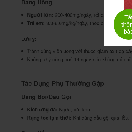
Dạng Uống
200-400mg/ngày, tối đa 28 ngày.
Người lớn:
Tắ
3.3-6.6mg/kg/ngày, theo chỉ định.
Trẻ em:
thô
bá
Lưu ý:
Tránh dùng viên uống với thuốc giảm axit dạ dà
Không tự ý dùng quá 14 ngày nếu không có chỉ 
Tác Dụng Phụ Thường Gặp
Dạng Bôi/Dầu Gội
Ngứa, đỏ, khô.
Kích ứng da:
Khi dùng dầu gội quá liều.
Rụng tóc tạm thời: