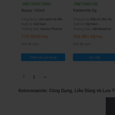
Hộp 1 chai x 100ml
Hộp 1 tuýp x 5g
Nazor 100ml
Kedermfa 5g
Công dụng:
Làm sạch da đầu
Công dụng:
Điều trị nấm da
Xuất xứ:
Việt Nam
Xuất xứ:
Việt Nam
Thương hiệu:
Namex Pharma
Thương hiệu:
QM Mediphar
110.000
₫
Giá liên hệ
/Hộp
/Hộp
304 đã xem
229 đã xem
Thêm vào giỏ hàng
Đọc tiếp
2
→
1
Ketoconazole: Công Dụng, Liều Dùng và Lưu Ý