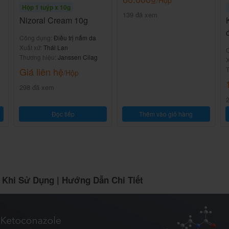
/Hộp
Hộp 1 tuýp x 10g
139 đã xem
Nizoral Cream 10g
Công dụng:
Điều trị nấm da
Xuất xứ:
Thái Lan
Thương hiệu:
Janssen Cilag
X
Giá liên hệ
T
/Hộp
298 đã xem
Đọc tiếp
Thêm vào giỏ hàng
 Khi Sử Dụng | Hướng Dẫn Chi Tiết