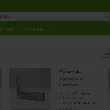
ỨC KHỎE
SẢN PHẨM
Liê
Hộp 1 tuýp 50 ml
Snow Clear
Công dụng:
Trị viêm da
Xuất xứ:
Việt Nam
Thương hiệu:
Merap Group
60.000
₫