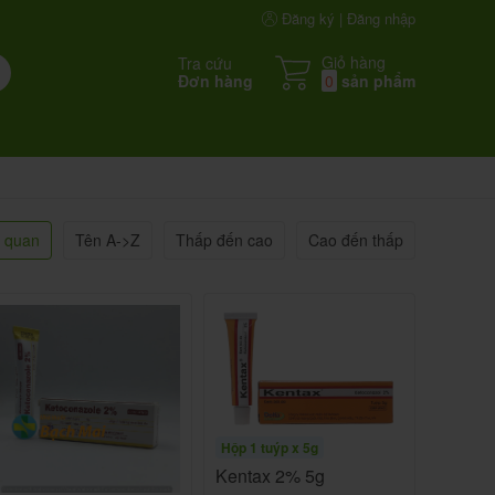
Đăng ký | Đăng nhập
Giỏ hàng
Tra cứu
Đơn hàng
0
sản phẩm
n quan
Tên A->Z
Thấp đến cao
Cao đến thấp
Hộp 1 tuýp x 5g
Kentax 2% 5g