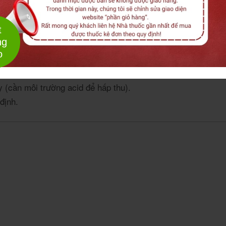
t
ng
o
y (cần môi trường acid để hấp thu).
định.