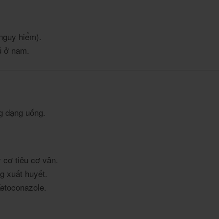
nguy hiểm).
ú ở nam.
g dạng uống.
cơ tiêu cơ vân.
 xuất huyết.
etoconazole.