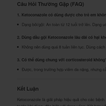
Câu Hỏi Thường Gặp (FAQ)
1. Ketoconazole có dùng được cho trẻ em khô
Dạng bôi/gội: An toàn từ 12 tuổi trở lên. Dạng u
2. Dùng dầu gội Ketoconazole lâu dài có hại k
Không nên dùng quá 8 tuần liên tục. Dùng cách 
3. Có thể dùng chung với corticosteroid không
Được, trong trường hợp viêm da nặng, nhưng cần
Kết Luận
Ketoconazole là giải pháp hiệu quả cho các bệnh 
trước khi dùng, đặc biệt với dạng uống. Kết hợp v