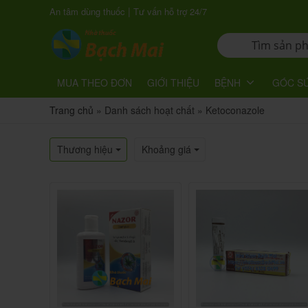
|
An tâm dùng thuốc
Tư vấn hỗ trợ 24/7
MUA THEO ĐƠN
GIỚI THIỆU
BỆNH
GÓC S
Trang chủ
»
Danh sách hoạt chất
»
Ketoconazole
Thương hiệu
Khoảng giá