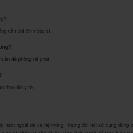
ng?
ống cần chỉ định bác sĩ.
hông?
tuần để phòng tái phát.
?
 theo dõi y tế.
lý nấm ngoài da và hệ thống, nhưng đòi hỏi sử dụng đúng c
ệ sinh cá nhân và chế độ ăn uống lành mạnh để tăng hiệu quả 