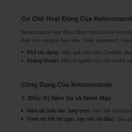
Cơ Chế Hoạt Động Của Ketoconazol
Ketoconazole hoạt động bằng cách ức chế enzy
thiết cho màng tế bào nấm. Thiếu ergosterol, màng 
Hiệu quả trên nấm Candida, Mal
Phổ tác dụng:
Một số nghiên cứu chỉ ra khả 
Kháng khuẩn:
Công Dụng Của Ketoconazole
1. Điều Trị Nấm Da và Niêm Mạc
Kem bôi Ketoconaz
Nấm da (hắc lào, lang ben):
Dầu gội
Viêm da tiết bã (gàu, vảy nến da đầu):