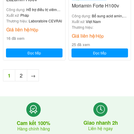
Moriamin Forte H100v
Công dụng:
Hỗ trợ điều trị viêm
gan, xơ gan
Xuất xứ:
Pháp
Công dụng:
Bổ sung acid amin,
Thương hiệu:
Laboratoire CEVRAI
vitamin
Xuất xứ:
Việt Nam
Thương hiệu:
Giá liên hệ
/Hộp
Giá liên hệ
/Hộp
16 đã xem
25 đã xem
Đọc tiếp
Đọc tiếp
2
→
1
Giao nhanh 2h
Cam kết 100%
Liên hệ ngay
Hàng chính hãng