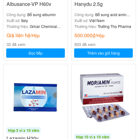
Albusance-VP H60v
Hanydu 2.5g
Công dụng:
Bổ sung albumin
Công dụng:
Bổ sung acid amin
Xuất xứ:
Italy
thiết yếu
Xuất xứ:
Việt Nam
Thương hiệu:
Gricar Chemical
Thương hiệu:
Trường Thọ Pharma
SRL
Giá liên hệ
500.000
₫
/Hộp
/Hộp
32 đã xem
933 đã xem
Đọc tiếp
Thêm vào giỏ hàng
Hộp 3 vỉ x 10 viên
Hộp 10 vỉ x 10 viên
Lazamin H30v