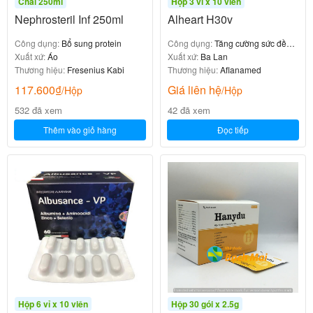
Chai 250ml
Hộp 3 vỉ x 10 viên
Nephrosteril Inf 250ml
Alheart H30v
Công dụng:
Bổ sung protein
Công dụng:
Tăng cường sức đề
Xuất xứ:
Áo
kháng
Xuất xứ:
Ba Lan
Thương hiệu:
Fresenius Kabi
Thương hiệu:
Aflanamed
117.600
₫
Giá liên hệ
/Hộp
/Hộp
532 đã xem
42 đã xem
Thêm vào giỏ hàng
Đọc tiếp
Hộp 6 vỉ x 10 viên
Hộp 30 gói x 2.5g