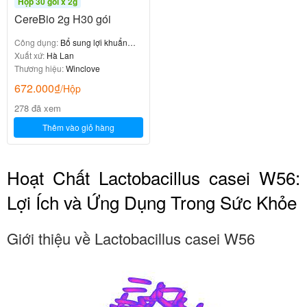
Hộp 30 gói x 2g
CereBio 2g H30 gói
Công dụng:
Bổ sung lợi khuẩn
đường ruột
Xuất xứ:
Hà Lan
Thương hiệu:
Winclove
672.000
₫
/Hộp
278 đã xem
Thêm vào giỏ hàng
Hoạt Chất Lactobacillus casei W56:
Lợi Ích và Ứng Dụng Trong Sức Khỏe
Giới thiệu về Lactobacillus casei W56