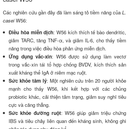
Các nghiên cứu gần đây đã làm sáng tỏ tiềm năng của
L.
W56:
casei
: W56 kích thích tế bào dendritic,
Điều hòa miễn dịch
giảm TARC, tăng TNF-α, và giảm IL-6, cho thấy tiềm
năng trong việc điều hòa phản ứng miễn dịch.
: W56 được sử dụng làm vectơ
Ứng dụng vắc-xin
trong vắc-xin tái tổ hợp chống BVDV, kích thích sản
xuất kháng thể IgA ở niêm mạc ruột.
: Một nghiên cứu trên 20 người khỏe
Sức khỏe tâm lý
mạnh cho thấy W56, khi kết hợp với các chủng
probiotic khác, cải thiện tâm trạng, giảm suy nghĩ tiêu
cực và căng thẳng.
: W56 giúp giảm triệu chứng
Sức khỏe đường ruột
IBS và tiêu chảy liên quan đến kháng sinh, không ghi
nhận tác dụng phụ đáng kể.