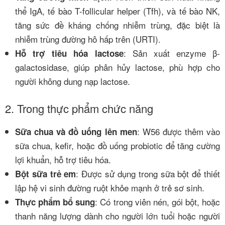
thể IgA, tế bào T-follicular helper (Tfh), và tế bào NK,
tăng sức đề kháng chống nhiễm trùng, đặc biệt là
nhiễm trùng đường hô hấp trên (URTI).
: Sản xuất enzyme β-
Hỗ trợ tiêu hóa lactose
galactosidase, giúp phân hủy lactose, phù hợp cho
người không dung nạp lactose.
2. Trong thực phẩm chức năng
: W56 được thêm vào
Sữa chua và đồ uống lên men
sữa chua, kefir, hoặc đồ uống probiotic để tăng cường
lợi khuẩn, hỗ trợ tiêu hóa.
: Được sử dụng trong sữa bột để thiết
Bột sữa trẻ em
lập hệ vi sinh đường ruột khỏe mạnh ở trẻ sơ sinh.
: Có trong viên nén, gói bột, hoặc
Thực phẩm bổ sung
thanh năng lượng dành cho người lớn tuổi hoặc người