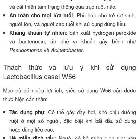
và cải thiện tâm trạng thông qua trục ruột-não.
: Phù hợp cho trẻ sơ sinh,
An toàn cho mọi lứa tuổi
người lớn, và người cao tuổi khi sử dụng đúng liều.
: Sản xuất hydrogen peroxide
Kháng khuẩn tự nhiên
và bacteriocin, ức chế vi khuẩn gây bệnh như
và
.
Pseudomonas
Acinetobacter
Thách thức và lưu ý khi sử dụng
Lactobacillus casei W56
Mặc dù có nhiều lợi ích, việc sử dụng W56 cần được
thực hiện cẩn thận:
: Có thể gây đầy hơi, khó chịu đường
Tác dụng phụ
ruột ở một số người, đặc biệt khi bắt đầu sử dụng
hoặc dùng liều cao.
: Người có hệ miễn dịch suy yếu
Hệ miễn dịch yếu