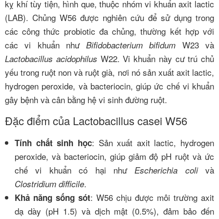
kỵ khí tùy tiện, hình que, thuộc nhóm vi khuẩn axit lactic
(LAB). Chủng W56 được nghiên cứu để sử dụng trong
các công thức probiotic đa chủng, thường kết hợp với
các vi khuẩn như
W23 và
Bifidobacterium bifidum
W22. Vi khuẩn này cư trú chủ
Lactobacillus acidophilus
yếu trong ruột non và ruột già, nơi nó sản xuất axit lactic,
hydrogen peroxide, và bacteriocin, giúp ức chế vi khuẩn
gây bệnh và cân bằng hệ vi sinh đường ruột.
Đặc điểm của Lactobacillus casei W56
: Sản xuất axit lactic, hydrogen
Tính chất sinh học
peroxide, và bacteriocin, giúp giảm độ pH ruột và ức
chế vi khuẩn có hại như
và
Escherichia coli
.
Clostridium difficile
: W56 chịu được môi trường axit
Khả năng sống sót
dạ dày (pH 1.5) và dịch mật (0.5%), đảm bảo đến