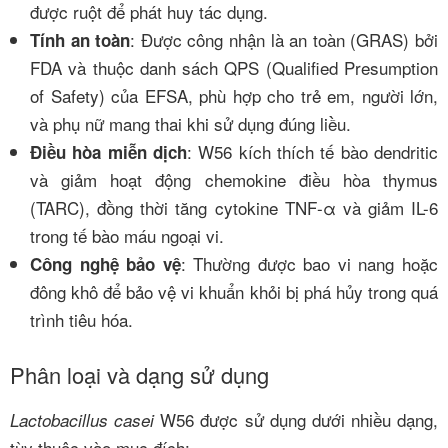
được ruột để phát huy tác dụng.
: Được công nhận là an toàn (GRAS) bởi
Tính an toàn
FDA và thuộc danh sách QPS (Qualified Presumption
of Safety) của EFSA, phù hợp cho trẻ em, người lớn,
và phụ nữ mang thai khi sử dụng đúng liều.
: W56 kích thích tế bào dendritic
Điều hòa miễn dịch
và giảm hoạt động chemokine điều hòa thymus
(TARC), đồng thời tăng cytokine TNF-α và giảm IL-6
trong tế bào máu ngoại vi.
: Thường được bao vi nang hoặc
Công nghệ bảo vệ
đông khô để bảo vệ vi khuẩn khỏi bị phá hủy trong quá
trình tiêu hóa.
Phân loại và dạng sử dụng
W56 được sử dụng dưới nhiều dạng,
Lactobacillus casei
tùy thuộc vào mục đích: