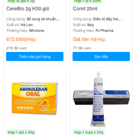
Hộp 30 gói x 2g
Hộp 1 lọ x 20ml
CereBio 2g H30 gói
Comil 20ml
Công dụng:
Bổ sung lợi khuẩn
Công dụng:
Điều trị đầy hơi,
đường ruột
Xuất xứ:
Hà Lan
chướng bụng
Xuất xứ:
Italy
Thương hiệu:
Winclove
Thương hiệu:
PJ Pharma
672.000
₫
Giá liên hệ
/Hộp
/Hộp
278 đã xem
77 đã xem
Thêm vào giỏ hàng
Đọc tiếp
Hộp 1 gói x 50g
Hộp 1 tuýp x 25g