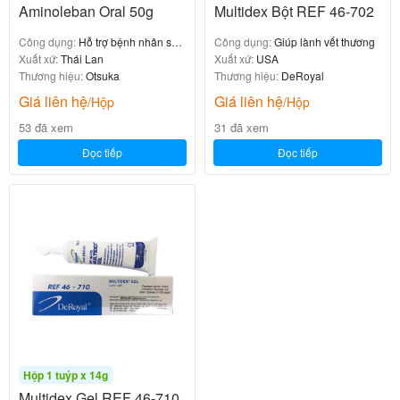
Aminoleban Oral 50g
Multidex Bột REF 46-702
Công dụng:
Hỗ trợ bệnh nhân suy
Công dụng:
Giúp lành vết thương
gan
Xuất xứ:
Thái Lan
Xuất xứ:
USA
Thương hiệu:
Otsuka
Thương hiệu:
DeRoyal
Giá liên hệ
Giá liên hệ
/Hộp
/Hộp
53 đã xem
31 đã xem
Đọc tiếp
Đọc tiếp
Hộp 1 tuýp x 14g
Multidex Gel REF 46-710