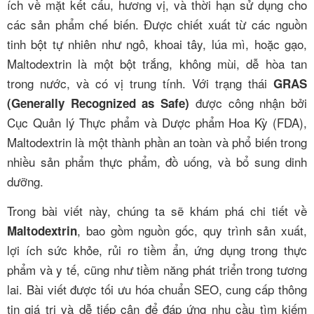
ích về mặt kết cấu, hương vị, và thời hạn sử dụng cho
các sản phẩm chế biến. Được chiết xuất từ các nguồn
tinh bột tự nhiên như ngô, khoai tây, lúa mì, hoặc gạo,
Maltodextrin là một bột trắng, không mùi, dễ hòa tan
trong nước, và có vị trung tính. Với trạng thái
GRAS
được công nhận bởi
(Generally Recognized as Safe)
Cục Quản lý Thực phẩm và Dược phẩm Hoa Kỳ (FDA),
Maltodextrin là một thành phần an toàn và phổ biến trong
nhiều sản phẩm thực phẩm, đồ uống, và bổ sung dinh
dưỡng.
Trong bài viết này, chúng ta sẽ khám phá chi tiết về
, bao gồm nguồn gốc, quy trình sản xuất,
Maltodextrin
lợi ích sức khỏe, rủi ro tiềm ẩn, ứng dụng trong thực
phẩm và y tế, cũng như tiềm năng phát triển trong tương
lai. Bài viết được tối ưu hóa chuẩn SEO, cung cấp thông
tin giá trị và dễ tiếp cận để đáp ứng nhu cầu tìm kiếm