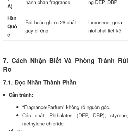
hành phần fragrance
ng DEP, DBP
A)
Hàn
Bắt buộc ghi rõ 26 chất
Limonene, gera
Quố
gây dị ứng
niol phải liệt kê
c
7. Cách Nhận Biết Và Phòng Tránh Rủi
Ro
7.1. Đọc Nhãn Thành Phần
Cần tránh:
“Fragrance/Parfum” không rõ nguồn gốc.
Các chất: Phthalates (DEP, DBP), styrene,
methylene chloride.