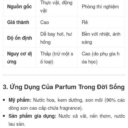
Thực vật, động
Phòng thí nghiệm
Nguồn gốc
vật
Cao
Rẻ
Giá thành
Dễ bay hơi, hư
Bền với nhiệt, ánh
Độ ổn định
hỏng
sáng
Thấp (trừ một s
Cao (do phụ gia h
Nguy cơ dị
ố loại)
óa học)
ứng
3. Ứng Dụng Của Parfum Trong Đời Sống
Nước hoa, kem dưỡng, son môi (96% các
Mỹ phẩm:
dòng son cao cấp chứa fragrance).
Nước xả vải, nến thơm, nước
Sản phẩm gia dụng:
lau sàn.