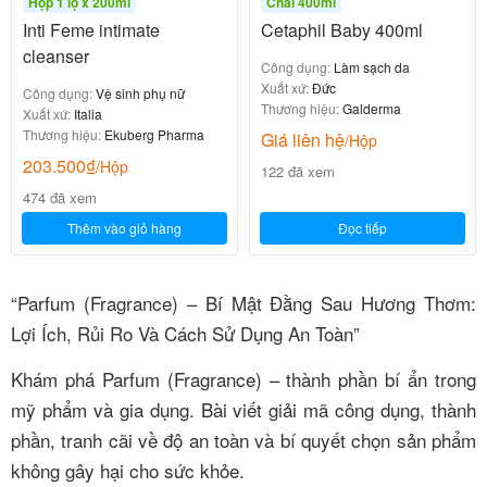
Hộp 1 lọ x 200ml
Chai 400ml
Inti Feme intimate
Cetaphil Baby 400ml
cleanser
Công dụng:
Làm sạch da
Xuất xứ:
Đức
Công dụng:
Vệ sinh phụ nữ
Thương hiệu:
Galderma
Xuất xứ:
Italia
Thương hiệu:
Ekuberg Pharma
Giá liên hệ
/Hộp
203.500
₫
/Hộp
122 đã xem
474 đã xem
Thêm vào giỏ hàng
Đọc tiếp
“Parfum (Fragrance) – Bí Mật Đằng Sau Hương Thơm:
Lợi Ích, Rủi Ro Và Cách Sử Dụng An Toàn”
Khám phá Parfum (Fragrance) – thành phần bí ẩn trong
mỹ phẩm và gia dụng. Bài viết giải mã công dụng, thành
phần, tranh cãi về độ an toàn và bí quyết chọn sản phẩm
không gây hại cho sức khỏe.