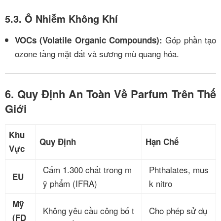
5.3. Ô Nhiễm Không Khí
Góp phần tạo
VOCs (Volatile Organic Compounds):
ozone tầng mặt đất và sương mù quang hóa.
6. Quy Định An Toàn Về Parfum Trên Thế
Giới
Khu
Quy Định
Hạn Chế
Vực
Cấm 1.300 chất trong m
Phthalates, mus
EU
ỹ phẩm (IFRA)
k nitro
Mỹ
Không yêu cầu công bố t
Cho phép sử dụ
(FD