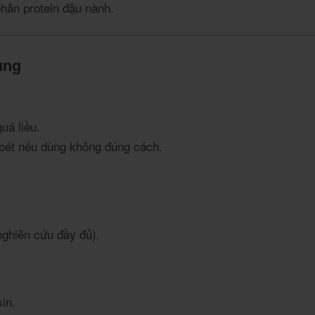
phân protein đậu nành.
ụng
uá liều.
 loét nếu dùng không đúng cách.
nghiên cứu đầy đủ).
in.