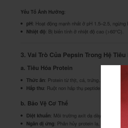
:
Yếu Tố Ảnh Hưởng
: Hoạt động mạnh nhất ở pH 1.5–2.5, ngừng 
pH
: Bị biến tính ở nhiệt độ cao (>60°C).
Nhiệt độ
3. Vai Trò Của Pepsin Trong Hệ Tiêu
a. Tiêu Hóa Protein
: Protein từ thịt, cá, trứng… được pep
Thức ăn
: Ruột non hấp thụ peptide và axit amin 
Hấp thu
b. Bảo Vệ Cơ Thể
: Môi trường axit dạ dày kết hợp với 
Diệt khuẩn
: Phân hủy protein lạ, giảm nguy 
Ngăn dị ứng