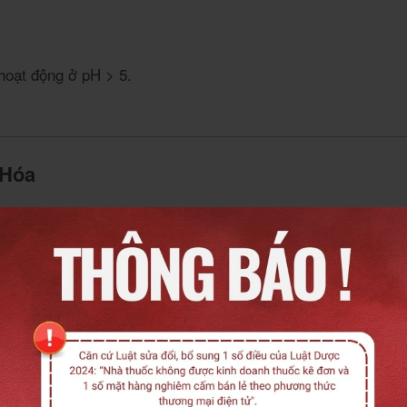
hoạt động ở pH > 5.
 Hóa
sin phân hủy thành polypeptide.
sau khi được trypsin xử lý tiếp.
pepsin tiêu diệt vi khuẩn có hại.
cơ dị ứng thực phẩm.