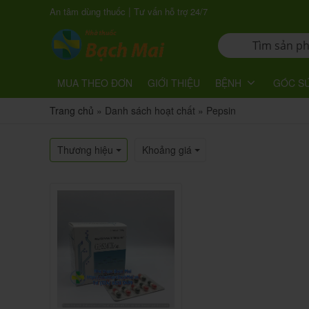
|
An tâm dùng thuốc
Tư vấn hỗ trợ 24/7
MUA THEO ĐƠN
GIỚI THIỆU
BỆNH
GÓC S
Trang chủ
»
Danh sách hoạt chất
»
Pepsin
Thương hiệu
Khoảng giá