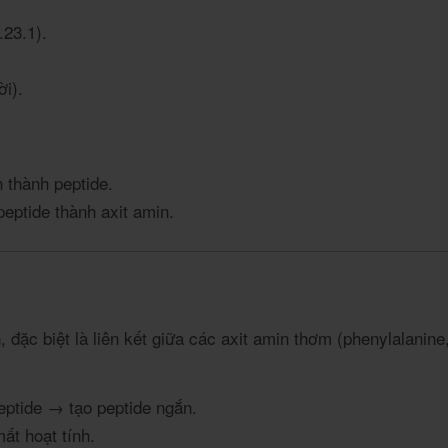
23.1).
ời).
 thành peptide.
peptide thành axit amin.
, đặc biệt là liên kết giữa các axit amin thơm (phenylalanin
peptide → tạo peptide ngắn.
ất hoạt tính.