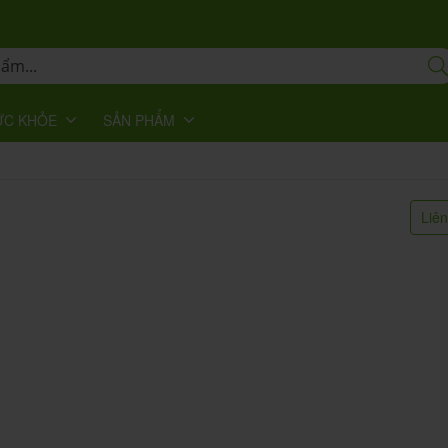
ỨC KHỎE
SẢN PHẨM
Liê