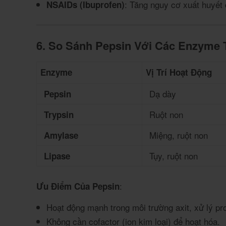
: Tăng nguy cơ xuất huyết 
NSAIDs (Ibuprofen)
6. So Sánh Pepsin Với Các Enzyme 
Enzyme
Vị Trí Hoạt Động
Dạ dày
Pepsin
Ruột non
Trypsin
Miệng, ruột non
Amylase
Tụy, ruột non
Lipase
:
Ưu Điểm Của Pepsin
Hoạt động mạnh trong môi trường axit, xử lý pro
Không cần cofactor (ion kim loại) để hoạt hóa.