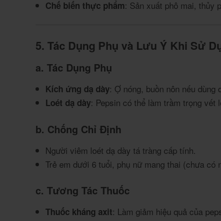
: Sản xuất phô mai, thủy 
Chế biến thực phẩm
5. Tác Dụng Phụ và Lưu Ý Khi Sử D
a. Tác Dụng Phụ
: Ợ nóng, buồn nôn nếu dùng q
Kích ứng dạ dày
: Pepsin có thể làm trầm trọng vết
Loét dạ dày
b. Chống Chỉ Định
Người viêm loét dạ dày tá tràng cấp tính.
Trẻ em dưới 6 tuổi, phụ nữ mang thai (chưa có 
c. Tương Tác Thuốc
: Làm giảm hiệu quả của peps
Thuốc kháng axit