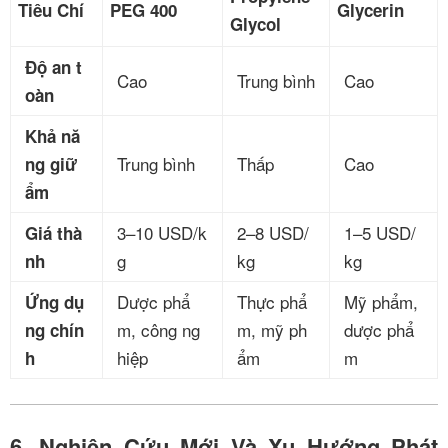
Tiêu Chí
PEG 400
Glycerin
Glycol
Độ an t
Cao
Trung bình
Cao
oàn
Khả nă
Trung bình
Thấp
Cao
ng giữ
ẩm
3–10 USD/k
2–8 USD/
1–5 USD/
Giá thà
g
kg
kg
nh
Dược phẩ
Thực phẩ
Mỹ phẩm,
Ứng dụ
m, công ng
m, mỹ ph
dược phẩ
ng chín
hiệp
ẩm
m
h
6. Nghiên Cứu Mới Và Xu Hướng Phát