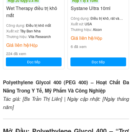
Hộp 20 tuýp 0.4 ml
Hộp 1 lọ x 10ml
Wet Therapy điều trị khô
Systane Ultra 10ml
mắt
Công dụng:
Điều trị khô, rát và
kích ứng mắt
Xuất xứ:
USA
Công dụng:
Điều trị khô mắt
Thương hiệu:
Alcon
Xuất xứ:
Tây Ban Nha
Thương hiệu:
Vita Research
Giá liên hệ
/Hộp
Giá liên hệ
/Hộp
6 đã xem
224 đã xem
Đọc tiếp
Đọc tiếp
Polyethylene Glycol 400 (PEG 400) – Hoạt Chất Đa
Năng Trong Y Tế, Mỹ Phẩm Và Công Nghiệp
Tác giả: [Bs Trần Thị Liên] | Ngày cập nhật: [Ngày tháng
năm]
Mở Đầu: Polyethylene Glycol 400 – “Trợ