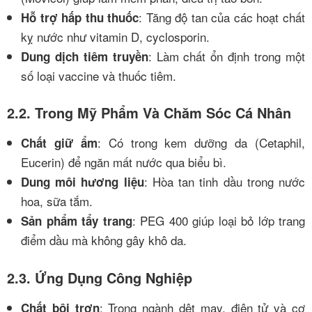
: Tăng độ tan của các hoạt chất
Hỗ trợ hấp thu thuốc
kỵ nước như vitamin D, cyclosporin.
: Làm chất ổn định trong một
Dung dịch tiêm truyền
số loại vaccine và thuốc tiêm.
2.2. Trong Mỹ Phẩm Và Chăm Sóc Cá Nhân
: Có trong kem dưỡng da (Cetaphil,
Chất giữ ẩm
Eucerin) để ngăn mất nước qua biểu bì.
: Hòa tan tinh dầu trong nước
Dung môi hương liệu
hoa, sữa tắm.
: PEG 400 giúp loại bỏ lớp trang
Sản phẩm tẩy trang
điểm dầu mà không gây khô da.
2.3. Ứng Dụng Công Nghiệp
: Trong ngành dệt may, điện tử và cơ
Chất bôi trơn