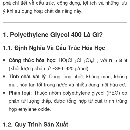
phá chi tiết về cấu trúc, công dụng, lợi ích và những lưu
ý khi sử dụng hoạt chất đa năng này.
1. Polyethylene Glycol 400 Là Gì?
1.1. Định Nghĩa Và Cấu Trúc Hóa Học
: HO(CH₂CH₂O)ₙH, với
Công thức hóa học
n ≈ 8–9
(khối lượng phân tử ~380–420 g/mol).
: Dạng lỏng nhớt, không màu, không
Tính chất vật lý
mùi, hòa tan tốt trong nước và nhiều dung môi hữu cơ.
: Thuộc nhóm polyethylene glycol (PEG) có
Phân loại
phân tử lượng thấp, được tổng hợp từ quá trình trùng
hợp ethylene oxide.
1.2. Quy Trình Sản Xuất