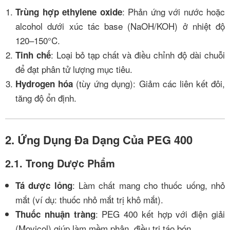
: Phản ứng với nước hoặc
Trùng hợp ethylene oxide
alcohol dưới xúc tác base (NaOH/KOH) ở nhiệt độ
120–150°C.
: Loại bỏ tạp chất và điều chỉnh độ dài chuỗi
Tinh chế
để đạt phân tử lượng mục tiêu.
(tùy ứng dụng): Giảm các liên kết đôi,
Hydrogen hóa
tăng độ ổn định.
2. Ứng Dụng Đa Dạng Của PEG 400
2.1. Trong Dược Phẩm
: Làm chất mang cho thuốc uống, nhỏ
Tá dược lỏng
mắt (ví dụ: thuốc nhỏ mắt trị khô mắt).
: PEG 400 kết hợp với điện giải
Thuốc nhuận tràng
(Movicol) giúp làm mềm phân, điều trị táo bón.