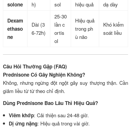
h)
sol
hiệu quả
dạ dày
solone
25-30
Hiệu quả
Dexam
Dài (3
lần c
Khó kiểm
trong ph
ethaso
6-72h)
ortis
soát liều
ù não
ne
ol
Câu Hỏi Thường Gặp (FAQ)
Prednisone Có Gây Nghiện Không?
Không, nhưng ngừng đột ngột gây suy thượng thận. Cần
giảm liều từ từ theo chỉ định.
Dùng Prednisone Bao Lâu Thì Hiệu Quả?
: Cải thiện sau 24-48 giờ.
Viêm khớp
: Hiệu quả trong vài giờ.
Dị ứng nặng