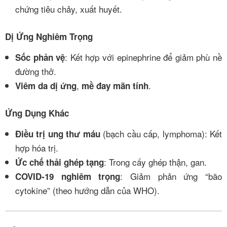
chứng tiêu chảy, xuất huyết.
Dị Ứng Nghiêm Trọng
: Kết hợp với epinephrine để giảm phù nề
Sốc phản vệ
đường thở.
,
.
Viêm da dị ứng
mề đay mãn tính
Ứng Dụng Khác
(bạch cầu cấp, lymphoma): Kết
Điều trị ung thư máu
hợp hóa trị.
: Trong cấy ghép thận, gan.
Ức chế thải ghép tạng
: Giảm phản ứng “bão
COVID-19 nghiêm trọng
cytokine” (theo hướng dẫn của WHO).