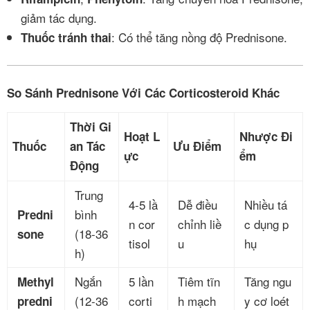
giảm tác dụng.
: Có thể tăng nồng độ Prednisone.
Thuốc tránh thai
So Sánh Prednisone Với Các Corticosteroid Khác
Thời Gi
Hoạt L
Nhược Đi
Thuốc
an Tác
Ưu Điểm
ực
ểm
Động
Trung
4-5 lầ
Dễ điều
Nhiều tá
bình
Predni
n cor
chỉnh liề
c dụng p
(18-36
sone
tisol
u
hụ
h)
Ngắn
5 lần
Tiêm tĩn
Tăng ngu
Methyl
(12-36
corti
h mạch
y cơ loét
predni