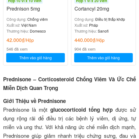
Hộp 10 vỉ x 10 viên
Hộp 1 vỉ x 20 viên
Prednison 5mg
Cortancyl 20mg
Công dụng:
Chống viêm
Công dụng:
Điều trị thấp khớp
Xuất xứ:
Việt Nam
Xuất xứ:
Pháp
Thương hiệu:
Domesco
Thương hiệu:
Sanofi
42.000
₫
440.000
₫
/Hộp
/Hộp
546 đã xem
904 đã xem
Thêm vào giỏ hàng
Thêm vào giỏ hàng
Prednisone – Corticosteroid Chống Viêm Và Ức Chế
Miễn Dịch Quan Trọng
Giới Thiệu về Prednisone
Prednisone là một
được sử
glucocorticoid tổng hợp
dụng rộng rãi để điều trị các bệnh lý viêm, dị ứng, tự
miễn và ung thư. Với khả năng ức chế miễn dịch mạnh,
Prednisone giúp giảm nhanh triệu chứng sưng, đau và