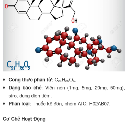
: C₂₁H₂₆O₅.
Công thức phân tử
: Viên nén (1mg, 5mg, 20mg, 50mg),
Dạng bào chế
siro, dung dịch tiêm.
: Thuốc kê đơn, nhóm ATC: H02AB07.
Phân loại
Cơ Chế Hoạt Động