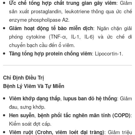
: Giảm
Ức chế tổng hợp chất trung gian gây viêm
sản xuất prostaglandin, leukotriene thông qua ức chế
enzyme phospholipase A2.
: Ngăn chặn giải
Giảm hoạt động tế bào miễn dịch
phóng cytokine (TNF-α, IL-1, IL-6) và ức chế di
chuyển bạch cầu đến ổ viêm.
: Lipocortin-1.
Tăng tổng hợp protein chống viêm
Chỉ Định Điều Trị
Bệnh Lý Viêm Và Tự Miễn
,
: Giảm
Viêm khớp dạng thấp
lupus ban đỏ hệ thống
đau, sưng khớp.
,
:
Hen suyễn
bệnh phổi tắc nghẽn mãn tính (COPD)
Kiểm soát đợt cấp.
: Giảm triệu
Viêm ruột (Crohn, viêm loét đại tràng)