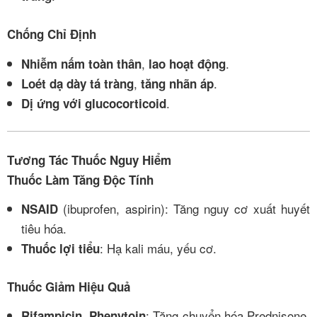
Chống Chỉ Định
,
.
Nhiễm nấm toàn thân
lao hoạt động
,
.
Loét dạ dày tá tràng
tăng nhãn áp
.
Dị ứng với glucocorticoid
Tương Tác Thuốc Nguy Hiểm
Thuốc Làm Tăng Độc Tính
(ibuprofen, aspirin): Tăng nguy cơ xuất huyết
NSAID
tiêu hóa.
: Hạ kali máu, yếu cơ.
Thuốc lợi tiểu
Thuốc Giảm Hiệu Quả
,
: Tăng chuyển hóa Prednisone,
Rifampicin
Phenytoin