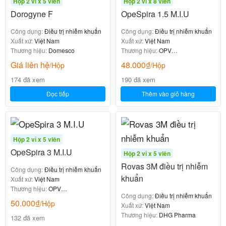
Hộp 2 vỉ x 5 viên
Hộp 2 vỉ x 8 viên
Dorogyne F
OpeSpira 1.5 M.I.U
Công dụng:
Điều trị nhiễm khuẩn
Công dụng:
Điều trị nhiễm khuẩn
Xuất xứ:
Việt Nam
Xuất xứ:
Việt Nam
Thương hiệu:
Domesco
Thương hiệu:
OPV
Pharmaceuticals
Giá liên hệ
48.000
₫
/Hộp
/Hộp
174 đã xem
190 đã xem
Đọc tiếp
Thêm vào giỏ hàng
Hộp 2 vỉ x 5 viên
OpeSpira 3 M.I.U
Hộp 2 vỉ x 5 viên
Rovas 3M điều trị nhiễm
Công dụng:
Điều trị nhiễm khuẩn
khuẩn
Xuất xứ:
Việt Nam
Thương hiệu:
OPV
Công dụng:
Điều trị nhiễm khuẩn
Pharmaceuticals
50.000
₫
/Hộp
Xuất xứ:
Việt Nam
Thương hiệu:
DHG Pharma
132 đã xem