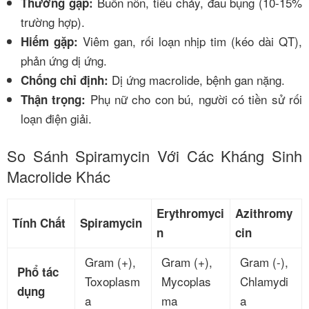
Buồn nôn, tiêu chảy, đau bụng (10-15%
Thường gặp:
trường hợp).
Viêm gan, rối loạn nhịp tim (kéo dài QT),
Hiếm gặp:
phản ứng dị ứng.
Dị ứng macrolide, bệnh gan nặng.
Chống chỉ định:
Phụ nữ cho con bú, người có tiền sử rối
Thận trọng:
loạn điện giải.
So Sánh Spiramycin Với Các Kháng Sinh
Macrolide Khác
Erythromyci
Azithromy
Tính Chất
Spiramycin
n
cin
Gram (+),
Gram (+),
Gram (-),
Phổ tác
Toxoplasm
Mycoplas
Chlamydi
dụng
a
ma
a