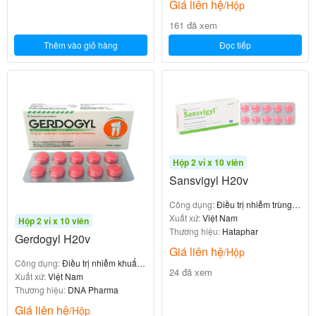
Giá liên hệ
/Hộp
161 đã xem
Thêm vào giỏ hàng
Đọc tiếp
Hộp 2 vỉ x 10 viên
Sansvigyl H20v
Công dụng:
Điều trị nhiễm trùng
răng miệng
Xuất xứ:
Việt Nam
Hộp 2 vỉ x 10 viên
Thương hiệu:
Hataphar
Gerdogyl H20v
Giá liên hệ
/Hộp
Công dụng:
Điều trị nhiễm khuẩn
24 đã xem
răng miệng
Xuất xứ:
Việt Nam
Thương hiệu:
DNA Pharma
Giá liên hệ
/Hộp