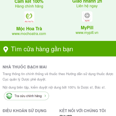
Giao nhanh 2h
Cam kết 100%
Liên hệ ngay
Hàng chính hãng
MyPill
Mộc Hoa Trà
www.mypill.vn
www.mochoatra.com
Tìm cửa hàng gần bạn
NHÀ THUỐC BẠCH MAI
Trang thông tin chính thống về thuốc theo Hướng dẫn sử dụng thuốc được
Cục quản lý Dược phê duyệt.
Nội dung biên tập, kiểm duyệt nội dung bởi 100% là Dược sĩ, Bác sĩ.
ĐIỀU KHOẢN SỬ DỤNG
KẾT NỐI VỚI CHÚNG TÔI