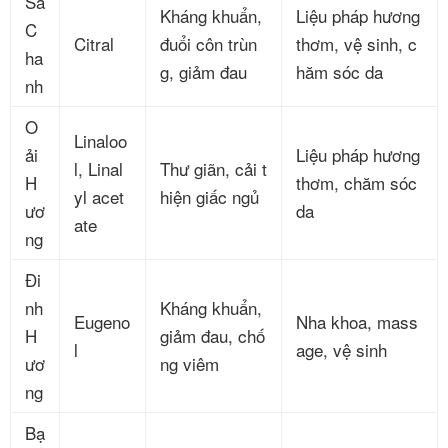
Sả
Kháng khuẩn,
Liệu pháp hương
C
Citral
đuổi côn trùn
thơm, vệ sinh, c
ha
g, giảm đau
hăm sóc da
nh
O
Linaloo
ải
Liệu pháp hương
l, Linal
Thư giãn, cải t
H
thơm, chăm sóc
yl acet
hiện giấc ngủ
ươ
da
ate
ng
Đi
nh
Kháng khuẩn,
Eugeno
Nha khoa, mass
H
giảm đau, chố
l
age, vệ sinh
ươ
ng viêm
ng
Bạ