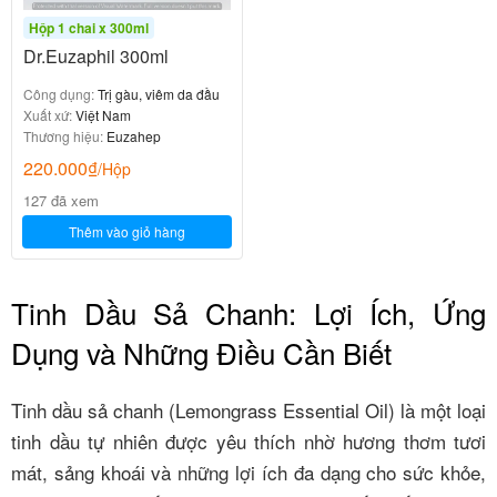
Hộp 1 chai x 300ml
Dr.Euzaphil 300ml
Công dụng:
Trị gàu, viêm da đầu
Xuất xứ:
Việt Nam
Thương hiệu:
Euzahep
220.000
₫
/Hộp
127 đã xem
Thêm vào giỏ hàng
Tinh Dầu Sả Chanh: Lợi Ích, Ứng
Dụng và Những Điều Cần Biết
Tinh dầu sả chanh (Lemongrass Essential Oil) là một loại
tinh dầu tự nhiên được yêu thích nhờ hương thơm tươi
mát, sảng khoái và những lợi ích đa dạng cho sức khỏe,