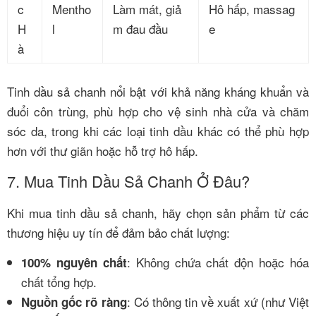
c
Mentho
Làm mát, giả
Hô hấp, massag
H
l
m đau đầu
e
à
Tinh dầu sả chanh nổi bật với khả năng kháng khuẩn và
đuổi côn trùng, phù hợp cho vệ sinh nhà cửa và chăm
sóc da, trong khi các loại tinh dầu khác có thể phù hợp
hơn với thư giãn hoặc hỗ trợ hô hấp.
7. Mua Tinh Dầu Sả Chanh Ở Đâu?
Khi mua tinh dầu sả chanh, hãy chọn sản phẩm từ các
thương hiệu uy tín để đảm bảo chất lượng:
: Không chứa chất độn hoặc hóa
100% nguyên chất
chất tổng hợp.
: Có thông tin về xuất xứ (như Việt
Nguồn gốc rõ ràng