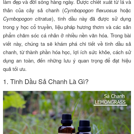
làm đẹp và đời sống hàng ngày. Được chiết xuất từ lá và
thân của cây sả chanh (
hoặc
Cymbopogon flexuosus
), tinh dầu này đã được sử dụng
Cymbopogon citratus
trong y học cổ truyền, liệu pháp hương thơm và các sản
phẩm chăm sóc cá nhân ở nhiều nền văn hóa. Trong bài
viết này, chúng ta sẽ khám phá chi tiết về tinh dầu sả
chanh, từ thành phần hóa học, lợi ích sức khỏe, cách sử
dụng an toàn, đến những lưu ý quan trọng để đạt hiệu
quả tối ưu.
1. Tinh Dầu Sả Chanh Là Gì?