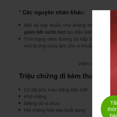
* Các nguyên nhân khác:
Một số loại thuốc như kháng histamin H1, 
tạo điều kiện cho vi khuẩ
giảm tiết nước bọt
Tình trạng viêm đường hô hấp trên, viêm vù
mũi dị ứng cũng làm cho vi khuẩn dễ xâm n
Viêm xoang là ngu
Triệu chứng đi kèm thường th
Có lớp phủ màu trắng trên lưỡi
Khô miệng
Miệng có vị chua
Tắ
thô
Hôi miệng hơn vào buổi sáng
bá