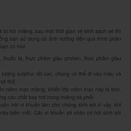
bị hôi miệng, sau một thời gian vệ sinh sạch sẽ thì
 uống bạn sử dụng có ảnh hưởng đến quá trình phân
 bạn có mùi.
u, thuốc lá, thực phẩm giàu protein, thực phẩm giàu
 lượng sulphur rất cao, chúng có thể đi vào máu và
ơi thở.
đến niêm mạc miệng, khiến lớp niêm mạc này bị khô,
ng các chất bay hơi trong miệng và phổi
uốn trôi vi khuẩn làm cho chúng sinh sôi.vì vậy, khi
 này biến mất. Các vi khuẩn sẽ nhân cơ hội sinh sôi