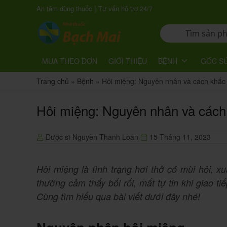
|
An tâm dùng thuốc
Tư vấn hỗ trợ 24/7
MUA THEO ĐƠN
GIỚI THIỆU
BỆNH
GÓC S
Trang chủ
»
Bệnh
»
Hôi miệng: Nguyên nhân và cách khắc
Hôi miệng: Nguyên nhân và cách
Dược sĩ Nguyễn Thanh Loan
15 Tháng 11, 2023
Hôi miệng là tình trạng hơi thở có mùi hôi, x
thường cảm thấy bối rối, mất tự tin khi giao 
Cùng tìm hiểu qua bài viết dưới đây nhé!