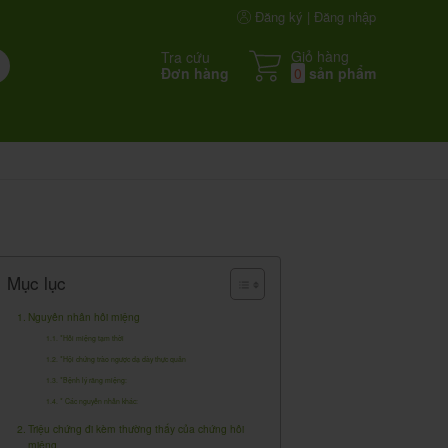
Đăng ký | Đăng nhập
Giỏ hàng
Tra cứu
Đơn hàng
0
sản phẩm
Mục lục
Nguyên nhân hôi miệng
*Hôi miệng tạm thời
*Hội chứng trào ngược dạ dày thực quản
*Bệnh lý răng miệng:
* Các nguyên nhân khác:
Triệu chứng đi kèm thường thấy của chứng hôi
miệng