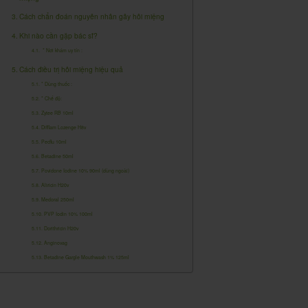
Cách chẩn đoán nguyên nhân gây hôi miệng
Khi nào cần gặp bác sĩ?
* Nơi khám uy tín :
Cách điều trị hôi miệng hiệu quả
* Dùng thuốc :
* Chế độ:
Zytee RB 10ml
Difflam Lozenge H8v
Pecflu 10ml
Betadine 50ml
Povidone Iodine 10% 90ml (dùng ngoài)
Aliricin H20v
Medoral 250ml
PVP Iodin 10% 100ml
Dorithricin H20v
Anginovag
Betadine Gargle Mouthwash 1% 125ml