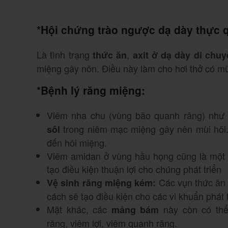
*
Hội chứng trào ngược dạ dày thực 
Là tình trạng
,
thức ăn
axit ở dạ dày di chuy
miệng gây nôn. Điều này làm cho hơi thở có mù
*
Bệnh
lý
răng miệng
:
Viêm nha chu (vùng bão quanh răng) như 
trong niêm mạc miệng gây nên mùi hôi.
sôi
đến hôi miệng.
Viêm amidan ở vùng hầu họng cũng là một đ
tạo điều kiện thuận lợi cho chúng phát triển
Các vụn thức ăn 
Vệ sinh răng miệng kém:
cách sẽ tạo điều kiện cho các vi khuẩn phát t
Mặt khác, các
này còn có thể
mảng bám
răng, viêm lợi, viêm quanh răng.