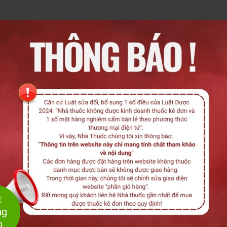
thuốc chữa trầm cảm, thuốc lợi tiểu…=> tình trạng
n phát triển.
ng tai – mũi – họng như viêm xoang mạn tính, viêm
hập vào khoang miệng gây hôi miệng.
yên nhân gây hôi miệng
ấy của chứng hôi miệng
t
ng
o