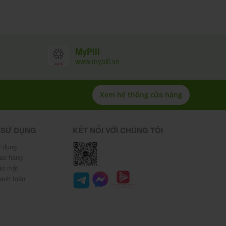
MyPill
www.mypill.vn
Xem hệ thống cửa hàng
 SỬ DỤNG
KẾT NỐI VỚI CHÚNG TÔI
 dụng
iao hàng
ảo mật
hanh toán