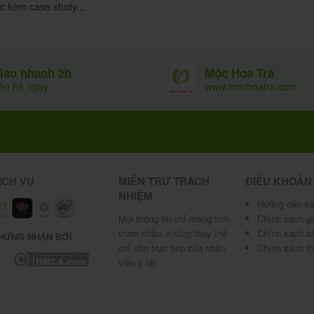
c kèm case study...
Mộc Hoa Trà
iao nhanh 2h
đúng kỹ thuật, đủ thời gian, sử dụng kem đánh
www.mochoatra.com
iên hệ ngay
gày
ha khoa loại bỏ mảng bám ở kẽ răng và
nước súc
hỏi miệng họng.
n kiêng, các thức ăn quá lạnh hoặc quá nóng tránh
ều rau xanh và hoa quả nhằm tăng cường vitamin,
ăng cường hệ miễn dịch.
ỊCH VỤ
MIỄN TRỪ TRÁCH
ĐIỀU KHOẢN
NHIỆM
tình trạng mất nước. Từ đó, đảm bảo được lượng nước
Hướng dẫn sử
Mọi thông tin chỉ mang tính
Chính sách g
tham khảo, không thay thế
Chính sách b
h gây thêm các bệnh về răng, nướu.
HỨNG NHẬN BỞI
chỉ dẫn trực tiếp của nhân
Chính sách t
hôi miệng.
viên y tế!
uốc Bạch Mai: