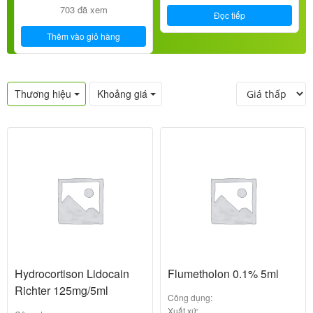
703 đã xem
Đọc tiếp
Thêm vào giỏ hàng
Thương hiệu
Khoảng giá
Hydrocortison Lidocain
Flumetholon 0.1% 5ml
Richter 125mg/5ml
Công dụng:
Xuất xứ: