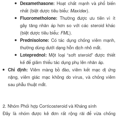
Hoạt chất mạnh và phổ biến
Dexamethasone:
nhất (biệt dược tiêu biểu:
).
Maxidex
Thường được ưu tiên vì ít
Fluorometholone:
gây tăng nhãn áp hơn so với các steroid khác
(biệt dược tiêu biểu:
).
FML
Có tác dụng chống viêm mạnh,
Prednisolone:
thường dùng dưới dạng hỗn dịch nhỏ mắt.
Một loại “soft steroid” được thiết
Loteprednol:
kế để giảm thiểu tác dụng phụ lên nhãn áp.
Viêm màng bồ đào, viêm kết mạc dị ứng
Chỉ định:
nặng, viêm giác mạc không do virus, và chống viêm
sau phẫu thuật mắt.
2. Nhóm Phối hợp Corticosteroid và Kháng sinh
Đây là nhóm được kê đơn rất rộng rãi để vừa chống