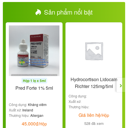
Sản phẩm nổi bật
Hydrocortison Lidocain
›
Hộp 1 lọ x 5ml
Richter 125mg/5ml
Pred Forte 1% 5ml
Công dụng:
Xuất xứ:
Công dụng:
Kháng viêm
Thương hiệu:
Xuất xứ:
Ireland
Giá liên hệ
/Hộp
Thương hiệu:
Allergan
45.000
₫
528 đã xem
/Hộp