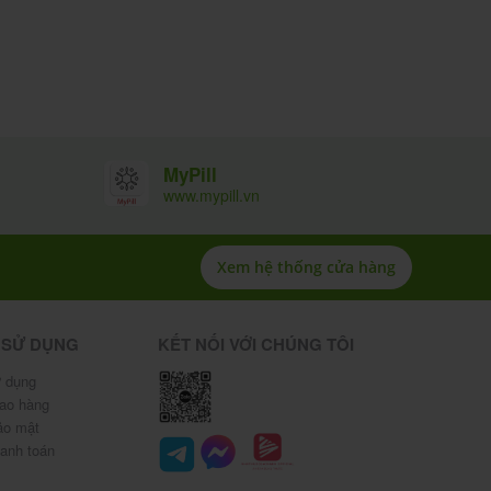
MyPill
www.mypill.vn
Xem hệ thống cửa hàng
 SỬ DỤNG
KẾT NỐI VỚI CHÚNG TÔI
 dụng
iao hàng
ảo mật
hanh toán