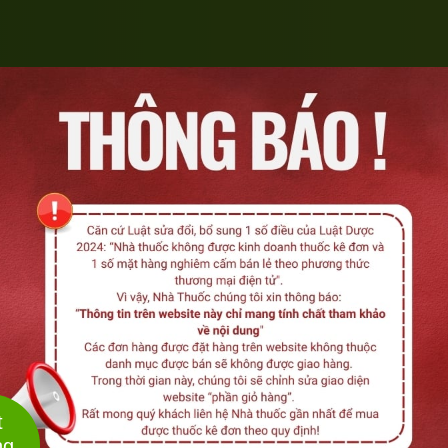
Liê
t
ng