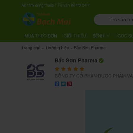
|
An tâm dùng thuốc
Tư vấn hỗ trợ 24/7
MUA THEO ĐƠN
GIỚI THIỆU
BỆNH
GÓC S
Trang chủ
»
Thương hiệu
»
Bắc Sơn Pharma
Bắc Sơn Pharma
CÔNG TY CỔ PHẦN DƯỢC PHẨM VÀ T