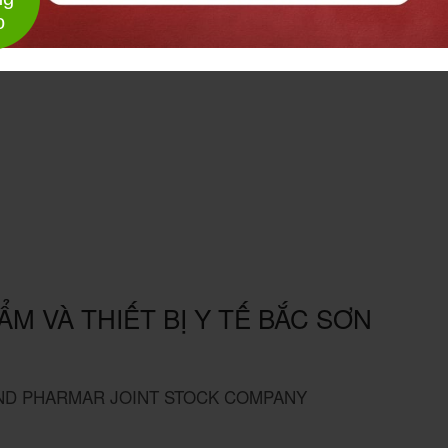
o
 VÀ THIẾT BỊ Y TẾ BẮC SƠN
ND PHARMAR JOINT STOCK COMPANY