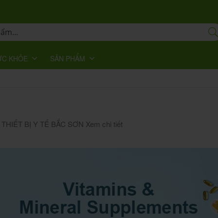
ỨC KHỎE
SẢN PHẨM
HIẾT BỊ Y TẾ BẮC SƠN
Xem chi tiết