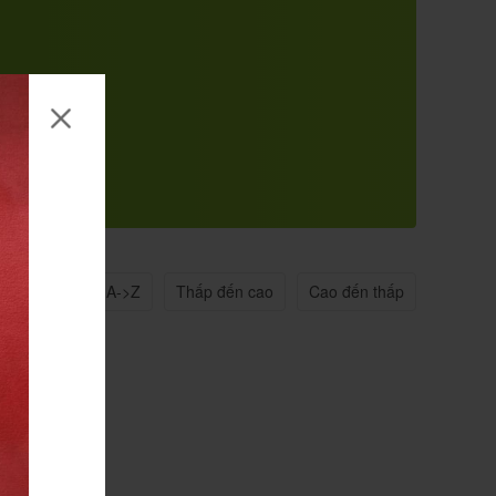
n quan
Tên A->Z
Thấp đến cao
Cao đến thấp