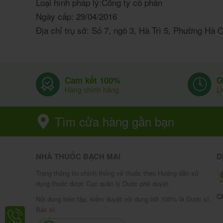
Loại hình pháp lý:
Công ty cổ phần
Ngày cấp:
29/04/2016
Địa chỉ trụ sở:
Số 7, ngõ 3, Hà Trì 5, Phường Hà
G
Cam kết 100%
L
Hàng chính hãng
Tìm cửa hàng gần bạn
NHÀ THUỐC BẠCH MAI
D
Trang thông tin chính thống về thuốc theo Hướng dẫn sử
dụng thuốc được Cục quản lý Dược phê duyệt.
C
Nội dung biên tập, kiểm duyệt nội dung bởi 100% là Dược sĩ,
Bác sĩ.