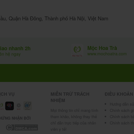
 Cầu, Quận Hà Đông, Thành phố Hà Nội, Việt Nam
Mộc Hoa Trà
iao nhanh 2h
www.mochoatra.com
iên hệ ngay
ỊCH VỤ
MIỄN TRỪ TRÁCH
ĐIỀU KHOẢN
NHIỆM
Hướng dẫn sử
Mọi thông tin chỉ mang tính
Chính sách g
tham khảo, không thay thế
Chính sách b
HỨNG NHẬN BỞI
chỉ dẫn trực tiếp của nhân
Chính sách t
viên y tế!