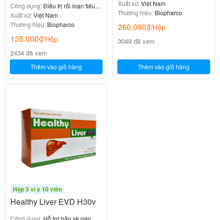
hóa
Xuất xứ:
Việt Nam
Công dụng:
Điều trị rối loạn tiêu
Thương hiệu:
Biopharco
hóa
Xuất xứ:
Việt Nam
Thương hiệu:
Biopharco
260.000
₫
/Hộp
135.000
₫
/Hộp
3049 đã xem
2434 đã xem
Thêm vào giỏ hàng
Thêm vào giỏ hàng
Hộp 3 vỉ x 10 viên
Healthy Liver EVD H30v
Công dụng:
Hỗ trợ bảo vệ gan