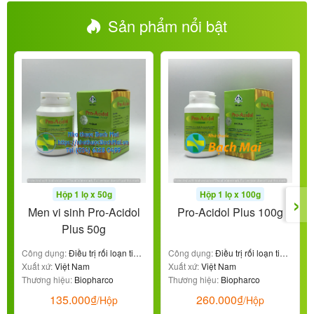
Sản phẩm nổi bật
›
Hộp 1 lọ x 50g
Hộp 1 lọ x 100g
Men vi sinh Pro-Acidol
Pro-Acidol Plus 100g
Plus 50g
Công dụng:
Điều trị rối loạn tiêu
Công dụng:
Điều trị rối loạn tiêu
hóa
Xuất xứ:
Việt Nam
hóa
Xuất xứ:
Việt Nam
Thương hiệu:
Biopharco
Thương hiệu:
Biopharco
135.000
₫
260.000
₫
/Hộp
/Hộp