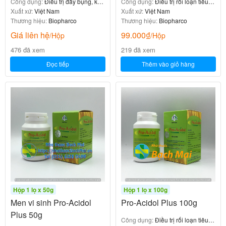
Công dụng:
Điều trị đầy bụng, khó
Công dụng:
Điều trị rối loạn tiêu
tiêu.
Xuất xứ:
Việt Nam
hóa
Xuất xứ:
Việt Nam
Thương hiệu:
Biopharco
Thương hiệu:
Biopharco
Giá liên hệ
99.000
₫
/Hộp
/Hộp
476 đã xem
219 đã xem
Đọc tiếp
Thêm vào giỏ hàng
Hộp 1 lọ x 50g
Hộp 1 lọ x 100g
Men vi sinh Pro-Acidol
Pro-Acidol Plus 100g
Plus 50g
Công dụng:
Điều trị rối loạn tiêu