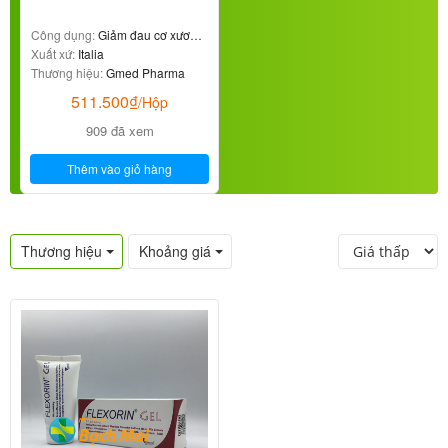
Công dụng:
Giảm đau cơ xương
khớp
Xuất xứ:
Italia
Thương hiệu:
Gmed Pharma
511.500
₫
/Hộp
909 đã xem
Thêm vào giỏ hàng
Thương hiệu
Khoảng giá