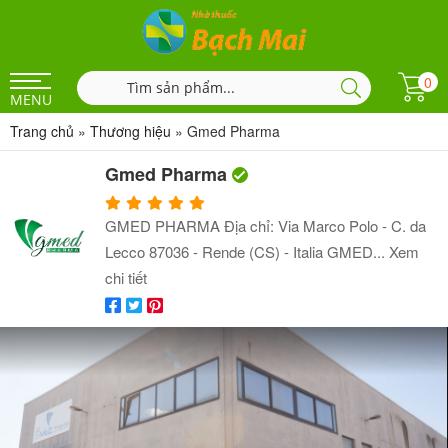
0
MENU
Trang chủ
»
Thương hiệu
»
Gmed Pharma
Gmed Pharma
GMED PHARMA Địa chỉ: Via Marco Polo - C. da
Lecco 87036 - Rende (CS) - Italia GMED...
Xem
chi tiết