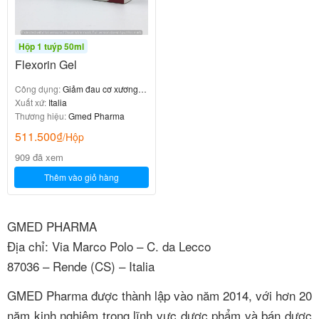
Hộp 1 tuýp 50ml
Flexorin Gel
Công dụng:
Giảm đau cơ xương
khớp
Xuất xứ:
Italia
Thương hiệu:
Gmed Pharma
511.500
₫
/Hộp
909 đã xem
Thêm vào giỏ hàng
GMED PHARMA
Địa chỉ: Via Marco Polo – C. da Lecco
87036 – Rende (CS) – Italia
GMED Pharma được thành lập vào năm 2014, với hơn 20
năm kinh nghiệm trong lĩnh vực dược phẩm và bán dược