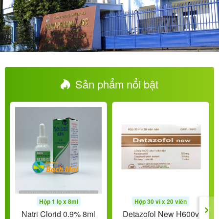
Sản phẩm nổi bật
›
Hộp 1 lọ x 8ml
Hộp 30 vỉ x 20 viên
Natri Clorid 0.9% 8ml
Detazofol New H600v