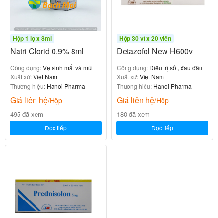
Hộp 1 lọ x 8ml
Hộp 30 vỉ x 20 viên
Natri Clorid 0.9% 8ml
Detazofol New H600v
Công dụng:
Vệ sinh mắt và mũi
Công dụng:
Điều trị sốt, đau đầu
Xuất xứ:
Việt Nam
Xuất xứ:
Việt Nam
Thương hiệu:
Hanoi Pharma
Thương hiệu:
Hanoi Pharma
Giá liên hệ
Giá liên hệ
/Hộp
/Hộp
495 đã xem
180 đã xem
Đọc tiếp
Đọc tiếp