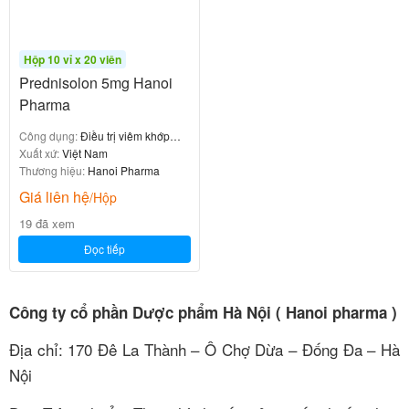
Hộp 10 vỉ x 20 viên
Prednisolon 5mg Hanoi
Pharma
Công dụng:
Điều trị viêm khớp
dạng thấp
Xuất xứ:
Việt Nam
Thương hiệu:
Hanoi Pharma
Giá liên hệ
/Hộp
19 đã xem
Đọc tiếp
Công ty cổ phần Dược phẩm Hà Nội ( Hanoi pharma )
Địa chỉ: 170 Đê La Thành – Ô Chợ Dừa – Đống Đa – Hà
Nội