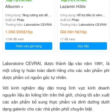
Hộp 1 lọ x 60 viên
Hộp 3 vỉ x 10 viên
Albumin +
Lazamin H30v
Công dụng:
Tăng cường sức đề
Công dụng:
Hỗ trợ điều trị viêm
kháng
Xuất xứ:
Pháp
gan, xơ gan
Xuất xứ:
Pháp
Thương hiệu:
Laboratoire CEVRAI
Thương hiệu:
Laboratoire CEVRAI
1.050.000
₫
Giá liên hệ
/Hộp
/Hộp
1136 đã xem
17 đã xem
Thêm vào giỏ hàng
Đọc tiếp
Laboratoire CEVRAI, được thành lập vào năm 1991, là
một công ty hoàn toàn dành riêng cho các sản phẩm phi
dược phẩm có nguồn gốc tự nhiên.
Với kinh nghiệm dày dặn trong lĩnh vực kinh doanh
nguyên liệu ăn kiêng lớn trên thế giới, chúng tôi sản xuất
các sản phẩm bổ sung thực phẩm và dinh dưỡng dưới
dạng galenic cho các nhà phân phối chuyên biệt.