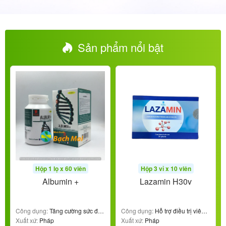
Sản phẩm nổi bật
Hộp 1 lọ x 60 viên
Hộp 3 vỉ x 10 viên
Albumin +
Lazamin H30v
Công dụng:
Tăng cường sức đề
Công dụng:
Hỗ trợ điều trị viêm
kháng
Xuất xứ:
Pháp
gan, xơ gan
Xuất xứ:
Pháp