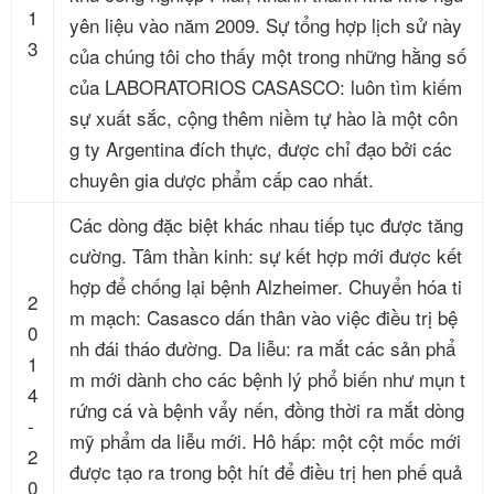
1
yên liệu vào năm 2009. Sự tổng hợp lịch sử này
3
của chúng tôi cho thấy một trong những hằng số
của LABORATORIOS CASASCO: luôn tìm kiếm
sự xuất sắc, cộng thêm niềm tự hào là một côn
g ty Argentina đích thực, được chỉ đạo bởi các
chuyên gia dược phẩm cấp cao nhất.
Các dòng đặc biệt khác nhau tiếp tục được tăng
cường. Tâm thần kinh: sự kết hợp mới được kết
hợp để chống lại bệnh Alzheimer. Chuyển hóa ti
2
m mạch: Casasco dấn thân vào việc điều trị bệ
0
nh đái tháo đường. Da liễu: ra mắt các sản phẩ
1
m mới dành cho các bệnh lý phổ biến như mụn t
4
rứng cá và bệnh vẩy nến, đồng thời ra mắt dòng
-
mỹ phẩm da liễu mới. Hô hấp: một cột mốc mới
2
được tạo ra trong bột hít để điều trị hen phế quả
0