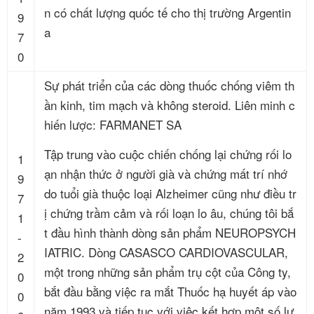
n có chất lượng quốc tế cho thị trường Argentin
9
a
7
0
Sự phát triển của các dòng thuốc chống viêm th
ần kinh, tim mạch và không steroid. Liên minh c
hiến lược: FARMANET SA
Tập trung vào cuộc chiến chống lại chứng rối lo
1
ạn nhận thức ở người già và chứng mất trí nhớ
9
do tuổi già thuộc loại Alzheimer cũng như điều tr
7
ị chứng trầm cảm và rối loạn lo âu, chúng tôi bắ
1
t đầu hình thành dòng sản phẩm NEUROPSYCH
-
IATRIC. Dòng CASASCO CARDIOVASCULAR,
2
một trong những sản phẩm trụ cột của Công ty,
0
bắt đầu bằng việc ra mắt Thuốc hạ huyết áp vào
0
năm 1993 và tiếp tục với việc kết hợp một số lư