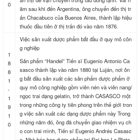
0
ăm sau khi đến Argentina, ông chuyển đến thị tr
ấn Chacabuco của Buenos Aires, thành lập hiệu
thuốc đầu tiên ở thị trấn đó vào năm 1876.
Việc sản xuất dược phẩm bắt đầu ở quy mô côn
g nghiệp
1
Sản phẩm “Handel” Tiến sĩ Eugenio Antonio Ca
8
sasco thành lập vào năm 1880 tại Luján, nơi ôn
8
g bắt đầu sản xuất các sản phẩm dược phẩm ở
1
quy mô công nghiệp gồm viên nén và viên nang/
-
ngọc trai dạng gelatin, trở thành CASASCO một
1
trong những công ty tiên phong trên thế giới tron
9
g việc sản xuất các dạng dược phẩm này Trong
1
những năm đó, ông đã chuyển giao nhiệm vụ ch
0
o con trai mình, Tiến sĩ Eugenio Andrés Casasc
o, Nhà hóa học dược phẩm tại Đại học La Plata.