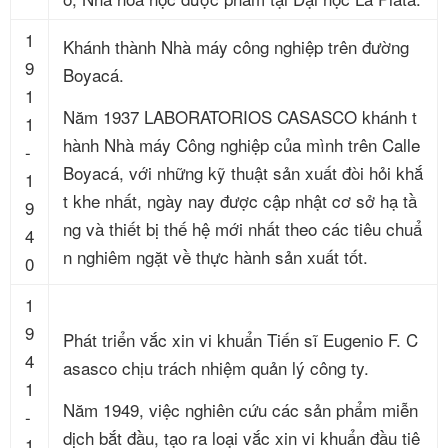
1
Khánh thành Nhà máy công nghiệp trên đường
9
Boyacá.
1
Năm 1937 LABORATORIOS CASASCO khánh t
1
hành Nhà máy Công nghiệp của mình trên Calle
-
Boyacá, với những kỹ thuật sản xuất đòi hỏi khắ
1
t khe nhất, ngày nay được cập nhật cơ sở hạ tầ
9
ng và thiết bị thế hệ mới nhất theo các tiêu chuẩ
4
n nghiêm ngặt về thực hành sản xuất tốt.
0
1
9
Phát triển vắc xin vi khuẩn Tiến sĩ Eugenio F. C
4
asasco chịu trách nhiệm quản lý công ty.
1
Năm 1949, việc nghiên cứu các sản phẩm miễn
-
dịch bắt đầu, tạo ra loại vắc xin vi khuẩn đầu tiê
1