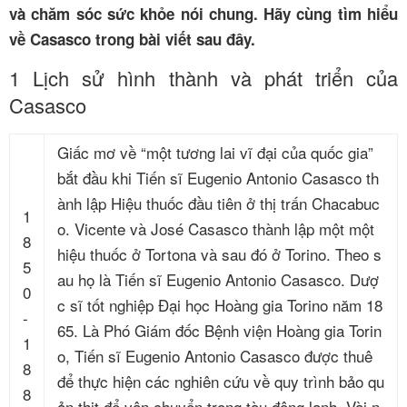
và chăm sóc sức khỏe nói chung. Hãy cùng tìm hiểu
về Casasco trong bài viết sau đây.
1
Lịch sử hình thành và phát triển của
Casasco
Giấc mơ về “một tương lai vĩ đại của quốc gia”
bắt đầu khi Tiến sĩ Eugenio Antonio Casasco th
ành lập Hiệu thuốc đầu tiên ở thị trấn Chacabuc
1
o. Vicente và José Casasco thành lập một một
8
hiệu thuốc ở Tortona và sau đó ở Torino. Theo s
5
au họ là Tiến sĩ Eugenio Antonio Casasco. Dượ
0
c sĩ tốt nghiệp Đại học Hoàng gia Torino năm 18
-
65. Là Phó Giám đốc Bệnh viện Hoàng gia Torin
1
o, Tiến sĩ Eugenio Antonio Casasco được thuê
8
để thực hiện các nghiên cứu về quy trình bảo qu
8
ản thịt để vận chuyển trong tàu đông lạnh. Vài n