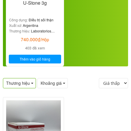
U-Stone 3g
Công dụng:
Điều trị sỏi thận
Xuất xứ:
Argentina
Thương hiệu:
Laboratorios
Casasco SAIC
740.000
₫
/Hộp
403 đã xem
Thêm vào giỏ hàng
Thương hiệu
Khoảng giá