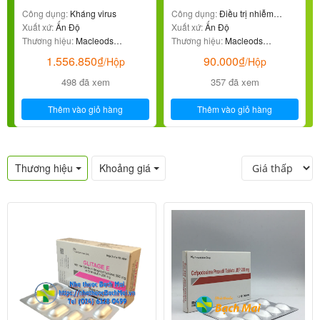
Công dụng:
Kháng virus
Công dụng:
Điều trị nhiễm
Xuất xứ:
Ấn Độ
khuẩn
Xuất xứ:
Ấn Độ
Thương hiệu:
Macleods
Thương hiệu:
Macleods
Pharmaceuticals
Pharmaceuticals
1.556.850
₫
90.000
₫
/Hộp
/Hộp
498 đã xem
357 đã xem
Thêm vào giỏ hàng
Thêm vào giỏ hàng
Thương hiệu
Khoảng giá