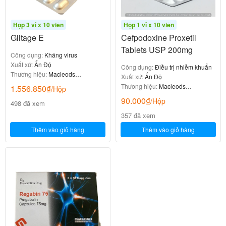
Hộp 3 vỉ x 10 viên
Hộp 1 vỉ x 10 viên
Glitage E
Cefpodoxine Proxetil
Tablets USP 200mg
Công dụng:
Kháng virus
Xuất xứ:
Ấn Độ
Công dụng:
Điều trị nhiễm khuẩn
Thương hiệu:
Macleods
Xuất xứ:
Ấn Độ
Pharmaceuticals
Thương hiệu:
Macleods
1.556.850
₫
/Hộp
Pharmaceuticals
90.000
₫
/Hộp
498 đã xem
357 đã xem
Thêm vào giỏ hàng
Thêm vào giỏ hàng