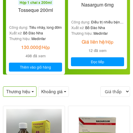
Hộp 1 chai x 200ml
Nasargum 6mg
Tosseque 200ml
Công dụng:
Điều trị nhiều bệnh
Công dụng:
Tiêu nhày, long đờm
lý viêm nhiễm
Xuất xứ:
Bồ Đào Nha
Xuất xứ:
Bồ Đào Nha
Thương hiệu:
Medinfar
Thương hiệu:
Medinfar
Giá liên hệ
/Hộp
130.000
₫
/Hộp
12 đã xem
498 đã xem
Đọc tiếp
Thêm vào giỏ hàng
Thương hiệu
Khoảng giá