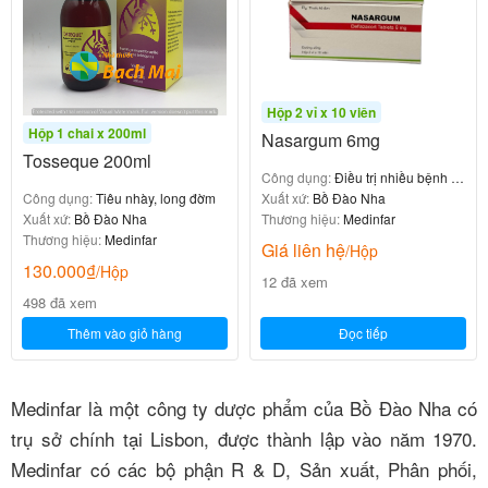
Hộp 2 vỉ x 10 viên
Hộp 1 chai x 200ml
Nasargum 6mg
Tosseque 200ml
Công dụng:
Điều trị nhiều bệnh lý
viêm nhiễm
Xuất xứ:
Bồ Đào Nha
Công dụng:
Tiêu nhày, long đờm
Thương hiệu:
Medinfar
Xuất xứ:
Bồ Đào Nha
Thương hiệu:
Medinfar
Giá liên hệ
/Hộp
130.000
₫
/Hộp
12 đã xem
498 đã xem
Thêm vào giỏ hàng
Đọc tiếp
Medinfar là một công ty dược phẩm của Bồ Đào Nha có
trụ sở chính tại Lisbon, được thành lập vào năm 1970.
Medinfar có các bộ phận R & D, Sản xuất, Phân phối,