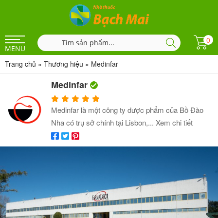
0
MENU
Trang chủ
»
Thương hiệu
»
Medinfar
Medinfar
Medinfar là một công ty dược phẩm của Bồ Đào
Nha có trụ sở chính tại Lisbon,...
Xem chi tiết