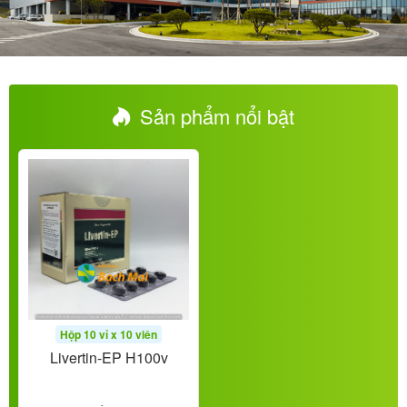
Sản phẩm nổi bật
Hộp 10 vỉ x 10 viên
Livertin-EP H100v