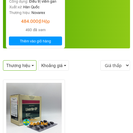
Công dụng:
Điều trị viêm gan
Xuất xứ:
Hàn Quốc
Thương hiệu:
Novarex
484.000
₫
/Hộp
493 đã xem
Thêm vào giỏ hàng
Thương hiệu
Khoảng giá