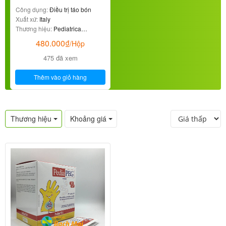
Công dụng:
Điều trị táo bón
Xuất xứ:
Italy
Thương hiệu:
Pediatrica
Specialist
480.000
₫
/Hộp
475 đã xem
Thêm vào giỏ hàng
Thương hiệu
Khoảng giá