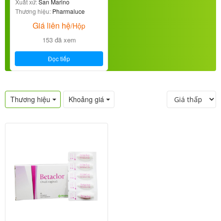
phụ khoa
Xuất xứ:
San Marino
Thương hiệu:
Pharmaluce
Giá liên hệ
/Hộp
153 đã xem
Đọc tiếp
Thương hiệu
Khoảng giá