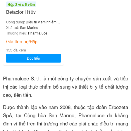
Hộp 2 vỉ x 5 viên
Betaclor H10v
Công dụng:
Điều trị viêm nhiễm
phụ khoa
Xuất xứ:
San Marino
Thương hiệu:
Pharmaluce
Giá liên hệ
/Hộp
153 đã xem
Đọc tiếp
Pharmaluce S.r.l. là một công ty chuyên sản xuất và tiếp
thị các loại thực phẩm bổ sung và thiết bị y tế chất lượng
cao, tiên tiến.
Được thành lập vào năm 2008, thuộc tập đoàn Erbozeta
SpA, tại Cộng hòa San Marino, Pharmaluce đã khẳng
định vị thế trên thị trường nhờ các giải pháp điều trị mang