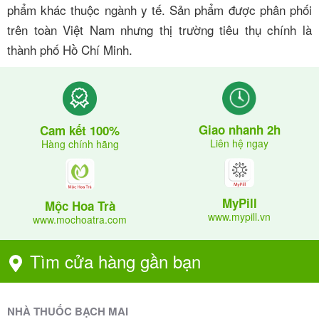
phẩm khác thuộc ngành y tế. Sản phẩm được phân phối
trên toàn Việt Nam nhưng thị trường tiêu thụ chính là
thành phố Hồ Chí Minh.
Giao nhanh 2h
Cam kết 100%
Liên hệ ngay
Hàng chính hãng
MyPill
Mộc Hoa Trà
www.mypill.vn
www.mochoatra.com
Tìm cửa hàng gần bạn
NHÀ THUỐC BẠCH MAI