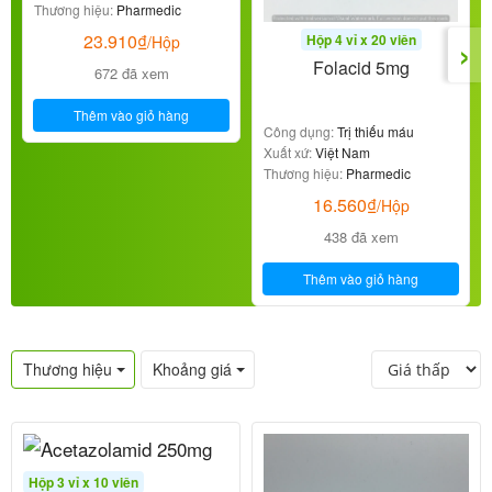
Thương hiệu:
Pharmedic
›
23.910
₫
Hộp 4 vỉ x 20 viên
/Hộp
Folacid 5mg
672 đã xem
Thêm vào giỏ hàng
Công dụng:
Trị thiếu máu
Xuất xứ:
Việt Nam
Thương hiệu:
Pharmedic
16.560
₫
/Hộp
438 đã xem
Thêm vào giỏ hàng
Thương hiệu
Khoảng giá
Hộp 3 vỉ x 10 viên