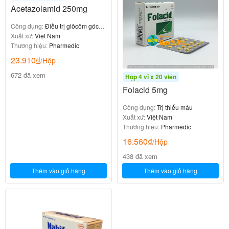
Acetazolamid 250mg
Công dụng:
Điều trị glôcôm góc
mở
Xuất xứ:
Việt Nam
Thương hiệu:
Pharmedic
23.910
₫
/Hộp
672 đã xem
Hộp 4 vỉ x 20 viên
Folacid 5mg
Công dụng:
Trị thiếu máu
Xuất xứ:
Việt Nam
Thương hiệu:
Pharmedic
16.560
₫
/Hộp
438 đã xem
Thêm vào giỏ hàng
Thêm vào giỏ hàng