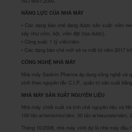
ISO 9001:2000.
NĂNG LỰC CỦA NHÀ MÁY
•
Các dạng bào chế đang được sản xuất: viên nén 
sấy như cốm, bột, viên đặt (tọa dược).
•
Công suất: 1 tỷ viên/năm
•
Các dạng bào chế mới sẽ ra mắt từ năm 2017 trở 
CÔNG NGHỆ NHÀ MÁY
Nhà máy Saokim Pharma áp dụng công nghệ và quy t
sinh theo nguyên tắc C.I.P., quản trị sản xuất bằ
NHÀ MÁY SẢN XUẤT NGUYÊN LIỆU
Nhà máy chiết xuất và tinh chế nguyên liệu và N
100 tấn artemisinin/năm, 30 tấn artesunate/năm,
Tháng 10/2008, nhà máy vinh dự là nhà máy đầu 