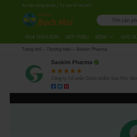
|
An tâm dùng thuốc
Tư vấn hỗ trợ 24/7
MUA THEO ĐƠN
GIỚI THIỆU
BỆNH
GÓC S
Trang chủ
»
Thương hiệu
»
Saokim Pharma
Saokim Pharma
Công ty Cổ phần Dược phẩm Sao Kim (tên 