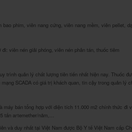
bao phim, viên nang cứng, viên nang mềm, viên pellet, dạn
đi: viên nén giải phóng, viên nén phân tán, thuốc tiêm
rình quản lý chất lượng tiên tiến nhất hiện nay. Thuốc đư
ng mạng SCADA có giá trị khách quan, tin cậy trong quản lý c
hà máy bán tổng hợp với diện tích 11.000 m2 chính thức đi
 25 tấn artemether/năm,…
tiên và duy nhất tại Việt Nam được Bộ Y tế Việt Nam cấp 