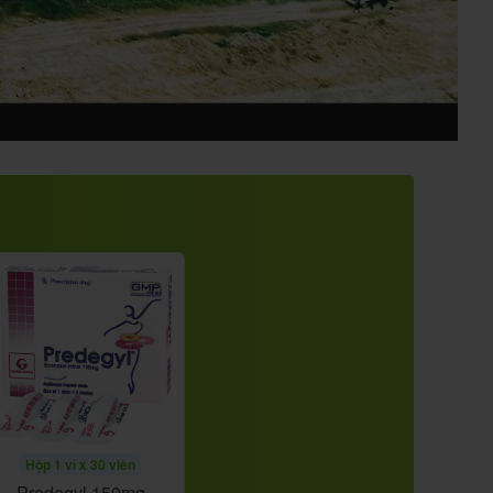
Hộp 1 vỉ x 30 viên
Predegyl 150mg