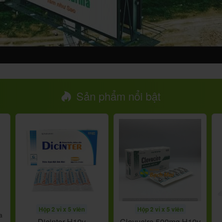
Sản phẩm nổi bật
Hộp 2 vỉ x 5 viên
Hộp 2 vỉ x 5 viên
a
Dicinter H10v
Clovucire 500mg H10v