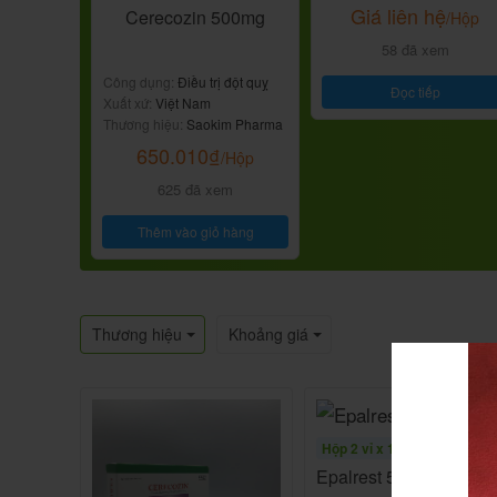
Giá liên hệ
Cerecozin 500mg
/Hộp
58 đã xem
Công dụng:
Điều trị đột quỵ
Đọc tiếp
Xuất xứ:
Việt Nam
Thương hiệu:
Saokim Pharma
650.010
₫
/Hộp
625 đã xem
Thêm vào giỏ hàng
Thương hiệu
Khoảng giá
Hộp 2 vỉ x 14 viên
Epalrest 50mg H28v