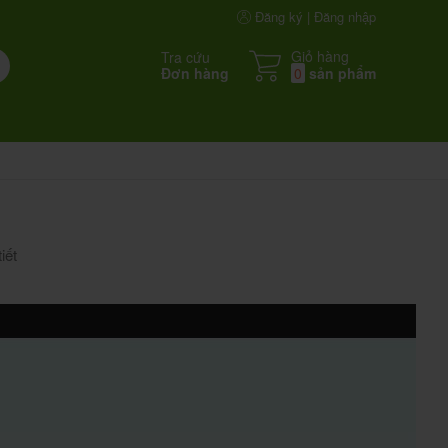
Đăng ký | Đăng nhập
Giỏ hàng
Tra cứu
Đơn hàng
0
sản phẩm
iết