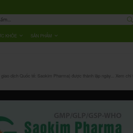
ỨC KHỎE
SẢN PHẨM
giao dịch Quốc tế: Saokim Pharma) được thành lập ngày...
Xem chi t