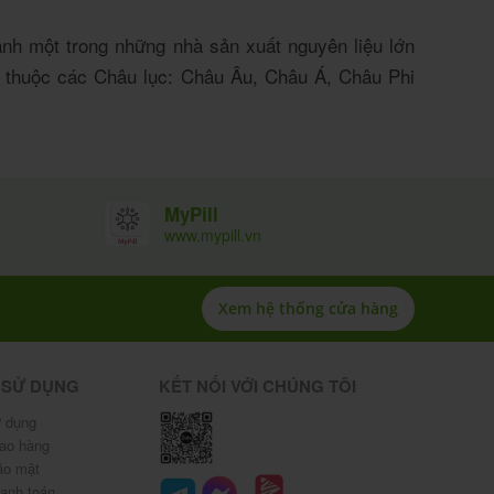
nh một trong những nhà sản xuất nguyên liệu lớn
ớc thuộc các Châu lục: Châu Âu, Châu Á, Châu Phi
MyPill
www.mypill.vn
Xem hệ thống cửa hàng
 SỬ DỤNG
KẾT NỐI VỚI CHÚNG TÔI
 dụng
iao hàng
ảo mật
hanh toán