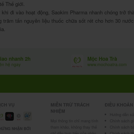
ế Thế giới.
 khi đi vào hoạt động, Saokim Pharma nhanh chóng trở thà
ng trăm tấn nguyên liệu thuốc chữa sốt rét cho hơn 30 nư
ia.
Mộc Hoa Trà
iao nhanh 2h
www.mochoatra.com
iên hệ ngay
ỊCH VỤ
MIỄN TRỪ TRÁCH
ĐIỀU KHOẢN
NHIỆM
Hướng dẫn sử
Mọi thông tin chỉ mang tính
Chính sách g
tham khảo, không thay thế
Chính sách b
HỨNG NHẬN BỞI
chỉ dẫn trực tiếp của nhân
Chính sách t