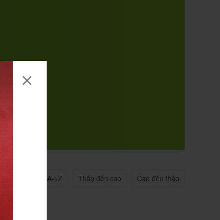
n quan
Tên A->Z
Thấp đến cao
Cao đến thấp