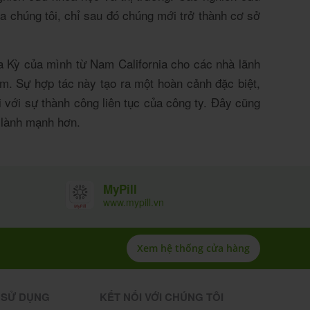
a chúng tôi, chỉ sau đó chúng mới trở thành cơ sở
a Kỳ của mình từ Nam California cho các nhà lãnh
m. Sự hợp tác này tạo ra một hoàn cảnh đặc biệt,
 với sự thành công liên tục của công ty. Đây cũng
g lành mạnh hơn.
MyPill
www.mypill.vn
Xem hệ thống cửa hàng
 SỬ DỤNG
KẾT NỐI VỚI CHÚNG TÔI