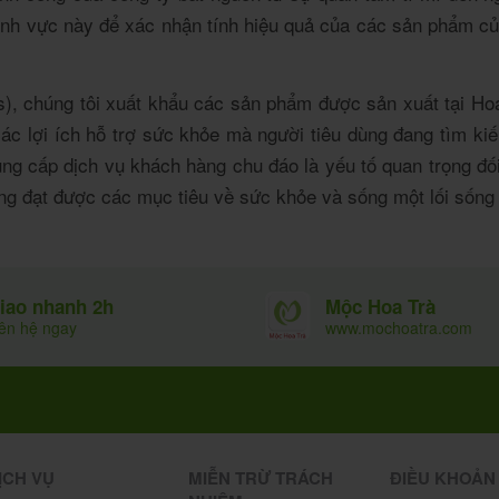
lĩnh vực này để xác nhận tính hiệu quả của các sản phẩm củ
s), chúng tôi xuất khẩu các sản phẩm được sản xuất tại Ho
ác lợi ích hỗ trợ sức khỏe mà người tiêu dùng đang tìm kiế
ung cấp dịch vụ khách hàng chu đáo là yếu tố quan trọng đối
 dùng đạt được các mục tiêu về sức khỏe và sống một lối sốn
Mộc Hoa Trà
iao nhanh 2h
www.mochoatra.com
iên hệ ngay
ỊCH VỤ
MIỄN TRỪ TRÁCH
ĐIỀU KHOẢN