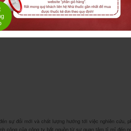
t
ng
o
g đến sự đổi mới và chất lượng hướng tới việc nghiên cứu, 
h công của công ty bắt nguồn từ sự quan tâm tỉ mỉ đến ng